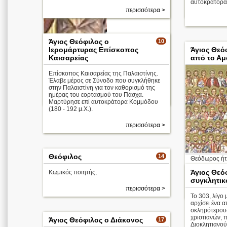
αυτοκράτορα 
περισσότερα >
Άγιος Θεόφιλος ο
10
Ιερομάρτυρας Επίσκοπος
Άγιος Θεό
Καισαρείας
από το Αμ
Επίσκοπος Καισαρείας της Παλαιστίνης.
Έλαβε μέρος σε Σύνοδο που συγκλήθηκε
στην Παλαιστίνη για τον καθορισμό της
ημέρας του εορτασμού του Πάσχα.
περισσότερα >
Μαρτύρησε επί αυτοκράτορα Κομμόδου
(180 - 192 μ.Χ.).
περισσότερα >
Θεόφιλος
14
Θεόδωρος ήτα
Άγιος Θεό
Κωμικός ποιητής,
Απολυτίκιο
συγκλητικ
περισσότερα >
Το 303, λίγο 
αρχίσει ένα 
σκληρότερου
χριστιανών, 
Άγιος Θεόφιλος ο Διάκονος
17
Διοκλητιανού