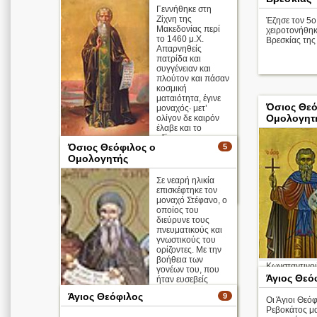
Γεννήθηκε στη
Ζίχνη της
Έζησε τον 5ο 
Μακεδονίας περί
χειροτονήθη
το 1460 μ.Χ.
Βρεσκίας της
Απαρνηθείς
πατρίδα και
συγγένειαν και
πλούτον και πάσαν
κοσμική
ματαιότητα, έγινε
Όσιος Θεό
μοναχός· μετ’
Ομολογητ
ολίγον δε καιρόν
έλαβε και το
αξίωμα της
Όσιος Θεόφιλος ο
5
ιερωσύνης. ...
Ομολογητής
Απολυτίκιο
Σε νεαρή ηλικία
επισκέφτηκε τον
περισσότερα >
μοναχό Στέφανο, ο
οποίος του
διεύρυνε τους
πνευματικούς και
γνωστικούς του
ορίζοντες. Με την
βοήθεια των
Κωνσταντινού
γονέων του, που
καρτεροψυχία
Άγιος Θεό
ήταν ευσεβείς
την πλάνη των
άνθρωποι, έκτισε
Άγιος Θεόφιλος
9
ένα μοναστήρι στ
Οι Άγιοι Θεόφ
...
Ρεβοκάτος μα
Απολυτίκιο