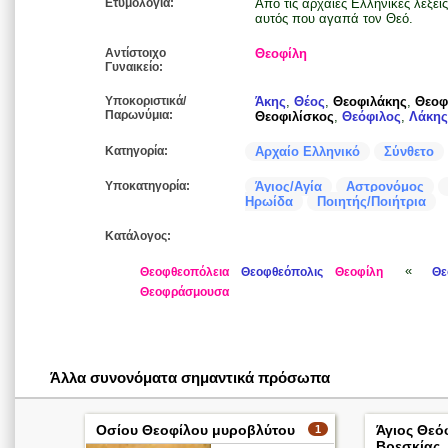
Ετυμολογία:
Από τις αρχαίες Ελληνικές λέξεις
αυτός που αγαπά τον Θεό.
Αντίστοιχο
Θεοφίλη
Γυναικείο:
Υποκοριστικά/
Άκης
,
Θέος
,
Θεοφιλάκης
,
Θεοφ
Παρωνύμια:
Θεοφιλίσκος
,
Θεόφιλος
,
Λάκης
Κατηγορία:
Αρχαίο Ελληνικό
Σύνθετο
Υποκατηγορία:
Άγιος/Αγία
Αστρονόμος
Ηρωίδα
Ποιητής/Ποιήτρια
Κατάλογος:
«
Θεοφθεοπόλεια
Θεοφθεόπολις
Θεοφίλη
Θε
Θεοφράσμουσα
Άλλα συνονόματα σημαντικά πρόσωπα
Οσίου Θεοφίλου μυροβλύτου
Άγιος Θεό
1
Βρεσκίας