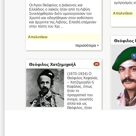
εμπρησμός απ
Οι Άγιοι Θεόφιλος ο Διάκονος και
Ελλάδιος ο λαϊκός ήταν από τη Λιβύη.
Απολυτίκιο
Συνελήφθησαν διότι ομολογούσαν τον
Χριστό και οδηγήθηκαν στον ανθύπατο
και άρχοντα της Λιβύης, Επειδή επέμεναν
στην πίστη του Χρι ...
Απολυτίκιο
Θεόφιλος 
περισσότερα >
Θεόφιλος Χατζημιχαήλ
20
(1870-1934) Ο
Θεόφιλος Κεφαλάς
– Χατζημιχαήλ ή
Κεφάλας, όπως
ήταν το
πραγματικό του
όνομα, γνωστός
απλά και ως
Θεόφιλος, ήταν
Μεγάλος Έλληνας λαϊκός ζωγράφος από
τη Λέσβο.
περισσότερα >