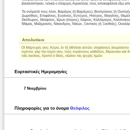
βασανίστηκαν, τελικά ο έπαρχος Αγρικόλας τους αποκεφάλισε έξω από
Τα ονόματά τους ήταν, Βαράχος (ή Βαράχιος), Βοστρύκιος (ή Ουστρίχιο
Δωρόθεος, Επιφάνιος, Ευγένιος, Ευτύχιος, Ησύχιος, Θεαγένης, Θεμέ
Θεόδωρος, Θεόφιλος, Ιέρων (έτερος), Ιλάριος, Καλλίμαχος, Καλλίνικος
Μάμας, Μαξιμιανός, Νίκανδρος, Νίκων, Ξαντικός (ή Ξανθιάς), Ουαλέρ
Απολυτίκιο
Οἱ Μάρτυρές σου, Κύριε, ἐν τῇ ἀθλήσει αὐτῶν, στεφάνους ἐκομίσαντο
σχόντες γὰρ τὴν ἰσχύν σου, τοὺς τυράννους καθεῖλον, ἔθραυσαν καὶ 
ταῖς ἰκεσίαις, Χριστὲ ὁ Θεός, σῶσον τὰς ψυχὰς ἡμῶν.
Εορταστικές Ημερομηνίες
7 Νοεμβρίου
Πληροφορίες για το όνομα
Θεόφιλος