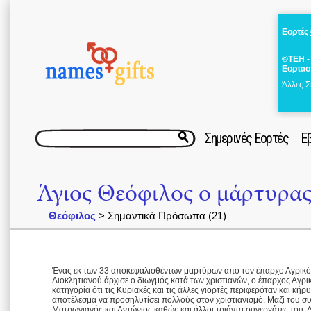
Εορτές
©ΤΕΗ -
Εορτασ
Άλλες Σ
Σημερινές Εορτές
Ε
Άγιος Θεόφιλος ο μάρτυρας
Θεόφιλος
> Σημαντικά Πρόσωπα (21)
Ένας εκ των 33 αποκεφαλισθέντων μαρτύρων από τον έπαρχο Αγρικόλ
Διοκλητιανού άρχισε ο διωγμός κατά των χριστιανών, ο έπαρχος Αγρι
κατηγορία ότι τις Κυριακές και τις άλλες γιορτές περιφερόταν και κήρ
αποτέλεσμα να προσηλυτίσει πολλούς στον χριστιανισμό. Μαζί του σ
Ματρωνιανός και Αντώνιος καθώς και άλλοι τριάντα συνεργάτες του. 