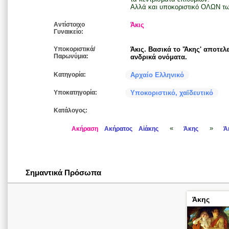
Αλλά και υποκοριστικό ΟΛΩΝ τ
Αντίστοιχο
Άκις
Γυναικείο:
Υποκοριστικά/
Άκις. Βασικά το 'Άκης' αποτελ
Παρωνύμια:
ανδρικά ονόματα.
Κατηγορία:
Αρχαίο Ελληνικό
Υποκατηγορία:
Υποκοριστικό, χαϊδευτικό
Κατάλογος:
«
»
Ακήραση
Ακήρατος
Αἰάκης
Άκης
Ά
Σημαντικά Πρόσωπα
Άκης