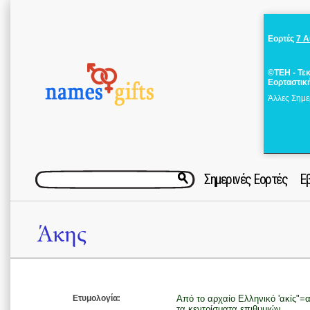
Εορτές
7 
©ΤΕΗ - Τε
Εορταστικ
Άλλες Σημε
Σημερινές Εορτές
Ε
Άκης
Ετυμολογία:
Από το αρχαίο Ελληνικό 'ακίς"=α
τα κεντρίσματα επιθυμιών.