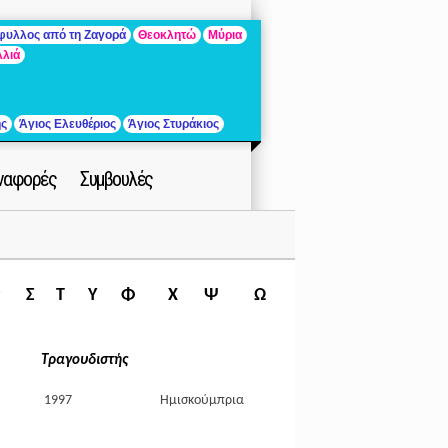
άφυλλος από τη Ζαγορά
Θεοκλητώ
Μύρια
λλιά
ής
Άγιος Ελευθέριος
Άγιος Στυράκιος
ναφορές
Συμβουλές
Ρ
Σ
Τ
Υ
Φ
Χ
Ψ
Ω
Τραγουδιστής
1997
Ημισκούμπρια