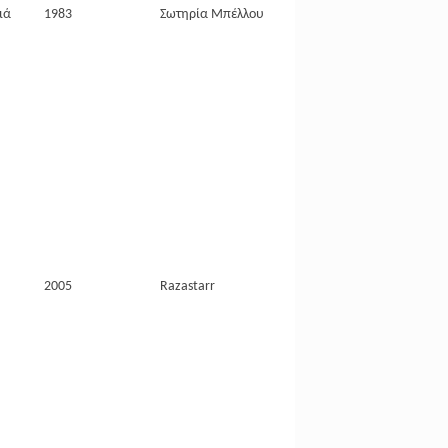
ιά
1983
Σωτηρία Μπέλλου
2005
Razastarr