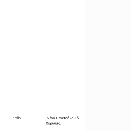
ς
1985
Νένα Βενετσάνου &
Χορωδία