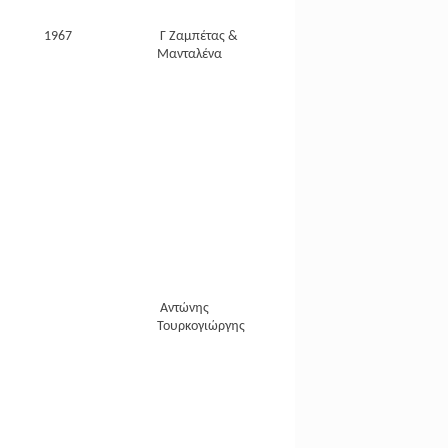
1967
Γ Ζαμπέτας &
Μανταλένα
Αντώνης
Τουρκογιώργης