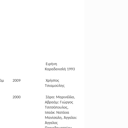
Ειρήνη
Καραδενισλή 1993
άμ
2009
Χρήστος
Τσιαμούλης
2000
Σάρα: Μαρινέλλα,
Αβραάμ: Γιώργος
Τσιτσόπουλος,
Ισαάκ: Νατάοα
Μανίσαλη, Άγγελοι:
Άγγελος