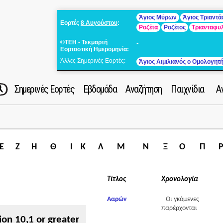
Άγιος Μύρων
Άγιος Τριαντ
Εορτές
8 Αυγούστου
:
Ροζέτα
Ροζέτος
Τριανταφυ
©ΤΕΗ - Τεκμαρτή
-
Εορταστική Ημερομηνία:
Άλλες Σημερινές Εορτές:
Άγιος Αιμιλιανός ο Ομολογητ
Σημερινές Εορτές
Εβδομάδα
Αναζήτηση
Παιχνίδια
Α
Ε
Ζ
Η
Θ
Ι
Κ
Λ
Μ
Ν
Ξ
Ο
Π
Τίτλος
Χρονολογία
Ααρών
Οι γκόμενες
παρέρχονται
ion 10,1 or greater