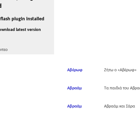
d
flash plugin installed
download latest version
ντεο
Αβέρωφ
Ζήτω ο «Αβέρωφ»
Αβραάμ
Τα παιδιά του Αβρα
Αβραάμ
Αβραάμ και Σάρα