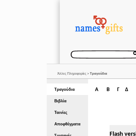
Άλλες Πληροφορίες >
Τραγούδια
Α
Β
Γ
Δ
Τραγούδια
Βιβλία
Ταινίες
Αποφθέγματα
Flash vers
Συνταγές