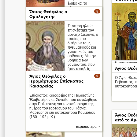
έλαβε και το
αξίωμα της
Όσιος Θεόφιλος ο
5
ιερωσύνης. ...
Ομολογητής
Απολυτίκιο
Σε νεαρή ηλικία
επισκέφτηκε τον
περισσότερα >
μοναχό Στέφανο, ο
οποίος του
διεύρυνε τους
πνευματικούς και
γνωστικούς του
ορίζοντες. Με την
βοήθεια των
Κωνσταντινού
γονέων του, που
καρτεροψυχία
Άγιος Θεό
ήταν ευσεβείς
την πλάνη των
άνθρωποι, έκτισε
Άγιος Θεόφιλος ο
9
ένα μοναστήρι στ
Οι Άγιοι Θεόφ
Ιερομάρτυρας Επίσκοπος
...
Ρεβοκάτος μα
Απολυτίκιο
Καισαρείας
αυτοκράτορα 
Επίσκοπος Καισαρείας της Παλαιστίνης.
Έλαβε μέρος σε Σύνοδο που συγκλήθηκε
στην Παλαιστίνη για τον καθορισμό της
ημέρας του εορτασμού του Πάσχα.
Μαρτύρησε επί αυτοκράτορα Κομμόδου
Άγιος Θεό
(180 - 192 μ.Χ.).
από το Αμ
περισσότερα >