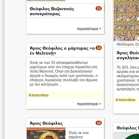
περισσότερα >
Θεόφιλος Βυζαντινός
12
αυτοκράτορας
περισσότερα >
Θεόδωρος ήτα
Άγιος Θεόφιλος ο μάρτυρας «ο
14
Άγιος Θεό
ἐν Μελιτινῇ»
Απολυτίκιο
συγκλητικ
Ένας εκ των 33 αποκεφαλισθέντων
μαρτύρων από τον έπαρχο Αγρικόλα στη
Το 303, λίγο 
πόλη Μελιτινή, Όταν επί Διοκλητιανού
αρχίσει ένα 
άρχισε ο διωγμός κατά των χριστιανών, ο
σκληρότερου
έπαρχος Αγρικόλας συνέλαβε τον Ιέρωνα
χριστιανών, 
με την κατηγορία ...
Διοκλητιανού
εμπρησμός απ
Απολυτίκιο
Απολυτίκιο
περισσότερα >
Άγιος Θεόφιλος
18
Θεόφιλος 
Ένας εκ των
σαράντα