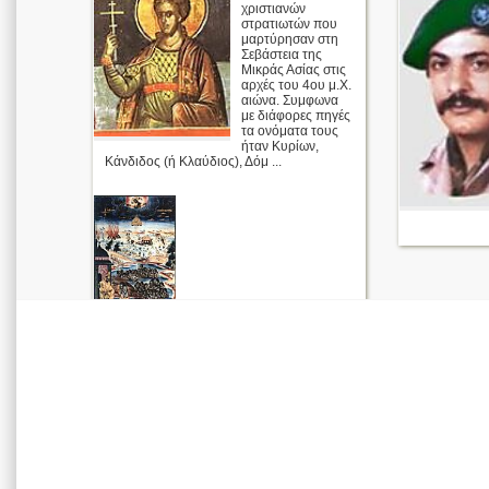
χριστιανών
στρατιωτών που
μαρτύρησαν στη
Σεβάστεια της
Μικράς Ασίας στις
αρχές του 4ου μ.Χ.
αιώνα. Συμφωνα
με διάφορες πηγές
τα ονόματα τους
ήταν Κυρίων,
Κάνδιδος (ή Κλαύδιος), Δόμ ...
Οι Άγιοι
Τεσσαράκοντ
α
Απολυτίκιο
περισσότερα >