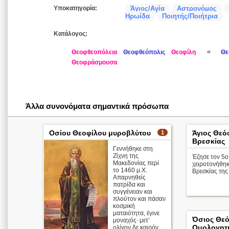
Υποκατηγορία:
Άγιος/Αγία
Αστρονόμος
Ηρωίδα
Ποιητής/Ποιήτρια
Κατάλογος:
«
Θεοφθεοπόλεια
Θεοφθεόπολις
Θεοφίλη
Θε
Θεοφράσμουσα
Άλλα συνονόματα σημαντικά πρόσωπα
Οσίου Θεοφίλου μυροβλύτου
Άγιος Θεό
1
Βρεσκίας
Γεννήθηκε στη
Ζίχνη της
Έζησε τον 5ο 
Μακεδονίας περί
χειροτονήθη
το 1460 μ.Χ.
Βρεσκίας της
Απαρνηθείς
πατρίδα και
συγγένειαν και
πλούτον και πάσαν
κοσμική
ματαιότητα, έγινε
Όσιος Θεό
μοναχός· μετ’
Ομολογητ
ολίγον δε καιρόν