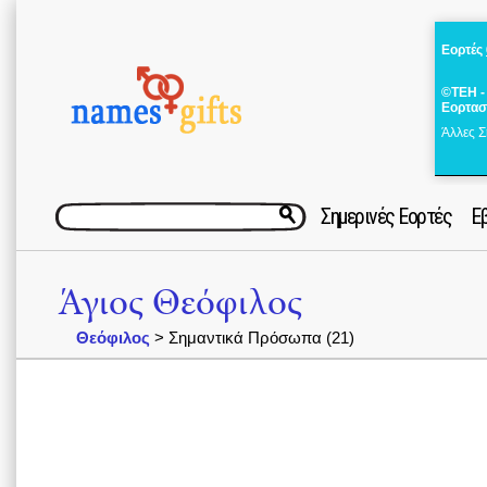
Εορτές
©ΤΕΗ -
Εορτασ
Άλλες Σ
Σημερινές Εορτές
Ε
Άγιος Θεόφιλος
Θεόφιλος
> Σημαντικά Πρόσωπα (21)