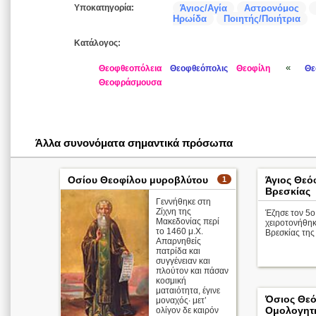
Υποκατηγορία:
Άγιος/Αγία
Αστρονόμος
Ηρωίδα
Ποιητής/Ποιήτρια
Κατάλογος:
«
Θεοφθεοπόλεια
Θεοφθεόπολις
Θεοφίλη
Θε
Θεοφράσμουσα
Άλλα συνονόματα σημαντικά πρόσωπα
Οσίου Θεοφίλου μυροβλύτου
Άγιος Θεό
1
Βρεσκίας
Γεννήθηκε στη
Ζίχνη της
Έζησε τον 5ο 
Μακεδονίας περί
χειροτονήθη
το 1460 μ.Χ.
Βρεσκίας της
Απαρνηθείς
πατρίδα και
συγγένειαν και
πλούτον και πάσαν
κοσμική
ματαιότητα, έγινε
Όσιος Θεό
μοναχός· μετ’
Ομολογητ
ολίγον δε καιρόν