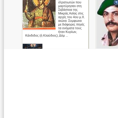
στρατιωτών που
μαρτύρησαν στη
Σεβάστεια της
Μικράς Ασίας στις
αρχές του 4ου μ.Χ.
αιώνα. Συμφωνα
με διάφορες πηγές
τα ονόματα τους
ήταν Κυρίων,
Κάνδιδος (ή Κλαύδιος), Δόμ ...
Οι Άγιοι
Τεσσαράκοντ
α
Απολυτίκιο
περισσότερα >