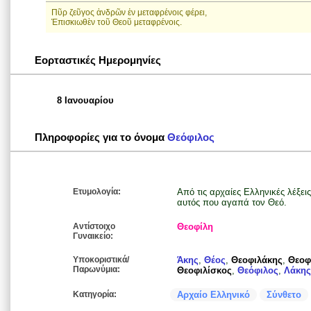
Πῦρ ζεῦγος ἀνδρῶν ἐν μεταφρένοις φέρει,
Ἐπισκιωθὲν τοῦ Θεοῦ μεταφρένοις.
Εορταστικές Ημερομηνίες
8 Ιανουαρίου
Πληροφορίες για το όνομα
Θεόφιλος
Ετυμολογία:
Από τις αρχαίες Ελληνικές λέξεις
αυτός που αγαπά τον Θεό.
Αντίστοιχο
Θεοφίλη
Γυναικείο:
Υποκοριστικά/
Άκης
,
Θέος
,
Θεοφιλάκης
,
Θεοφ
Παρωνύμια:
Θεοφιλίσκος
,
Θεόφιλος
,
Λάκης
Κατηγορία:
Αρχαίο Ελληνικό
Σύνθετο