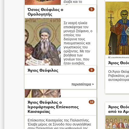
έλαβε και το
αξίωμα της
Όσιος Θεόφιλος ο
5
ιερωσύνης. ...
Ομολογητής
Απολυτίκιο
Σε νεαρή ηλικία
επισκέφτηκε τον
περισσότερα >
μοναχό Στέφανο, ο
οποίος του
διεύρυνε τους
πνευματικούς και
γνωστικούς του
ορίζοντες. Με την
βοήθεια των
Κωνσταντινού
γονέων του, που
καρτεροψυχία
Άγιος Θεό
ήταν ευσεβείς
την πλάνη των
άνθρωποι, έκτισε
Άγιος Θεόφιλος
9
ένα μοναστήρι στ
Οι Άγιοι Θεόφ
...
Ρεβοκάτος μα
Απολυτίκιο
αυτοκράτορα 
περισσότερα >
Άγιος Θεόφιλος ο
10
Ιερομάρτυρας Επίσκοπος
Άγιος Θεό
Καισαρείας
από το Αμ
Επίσκοπος Καισαρείας της Παλαιστίνης.
Έλαβε μέρος σε Σύνοδο που συγκλήθηκε
στην Παλαιστίνη για τον καθορισμό της