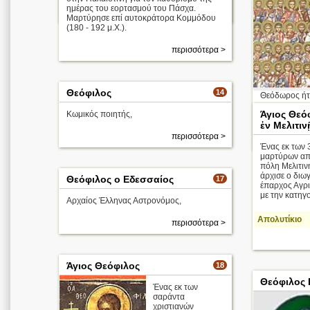
ημέρας του εορτασμού του Πάσχα.
περισσότερα >
Μαρτύρησε επί αυτοκράτορα Κομμόδου
(180 - 192 μ.Χ.).
περισσότερα >
Θεόφιλος
14
Θεόδωρος ήτα
Άγιος Θεό
Κωμικός ποιητής,
Απολυτίκιο
ἐν Μελιτιν
περισσότερα >
Ένας εκ των
μαρτύρων απ
πόλη Μελιτιν
άρχισε ο διω
Θεόφιλος ο Εδεσσαίος
17
έπαρχος Αγρι
με την κατηγο
Αρχαίος Έλληνας Αστρονόμος,
Απολυτίκιο
περισσότερα >
Άγιος Θεόφιλος
18
Θεόφιλος 
Ένας εκ των
σαράντα
χριστιανών