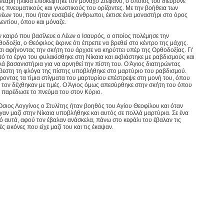
 νεαρή ηλικία επισκέφτηκε τον μοναχό Στέφανο, ο οποίος του διεύρυνε
υς πνευματικούς και γνωστικούς του ορίζοντες. Με την βοήθεια των
νέων του, που ήταν ευσεβείς άνθρωποι, έκτισε ένα μοναστήρι στο όρος
λεντίου, όπου και μόναζε.
ν καιρό που βασίλευε ο Λέων ο Ισαυρός, ο οποίος πολέμησε την
θοδοξία, ο Θεόφιλος έκρινε ότι έπρεπε να βρεθεί στο κέντρο της μάχης.
σι αφήνοντας την σκήτη του άρχισε να κηρύττει υπέρ της Ορθοδοξίας. Γι'
τό το έργο του φυλακίσθηκε στη Νίκαια και εκβιάστηκε με ραβδισμούς και
λά βασανιστήρια για να αρνηθεί την πίστη του. Ο Άγιος διατηρώντας
βεστη τη φλόγα της πίστης υποβλήθηκε στο μαρτύριο του ραβδισμού.
ροντας τα τίμια στίγματα του μαρτυρίου επέστρεψε στη μονή του, όπου
ι τον δέχθηκαν με τιμές. Ο Άγιος όμως απεσύρθηκε στην σκήτη του όπου
ι παρέδωσε το πνεύμα του στον Κύριο.
Όσιος Λογγίνος ο Στυλίτης ήταν βοηθός του Αγίου Θεοφίλου και όταν
γαν μαζί στην Νίκαια υποβλήθηκε και αυτός σε πολλά μαρτύρια. Σε ένα
ό αυτά, αφού τον έβαλαν ανάσκελα, πάνω στο κεφάλι του έβαλαν τις
ές εικόνες που είχε μαζί του και τις έκαψαν.