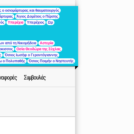
ς ο οσιομάρτυρας και θαυματουργός
μάρτυρας
Άγιος Δομέτιος ο Πέρσης
γός
Υπερέχια
Υπερέχιος
Ωρ
ων από τη Νικομήδεια
Αστερία
ρκισσος
Οσία Θεοδώρα της Σύχλας
ς
Όσιος Ιωσὴφ ο Γεροντόγιαννης
ίω ο Πολυπαθής
Όσιος Ποιμήν ο Νηστευτής
ναφορές
Συμβουλές