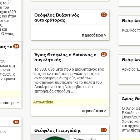
ς του
υ του
άχου (829 -
Θεόφιλος Βυζαντινός
12
) και ήταν
αυτοκράτορας
Θεόφιλο
ί και
ς,
 και
Κωμικός π
. Ο Άγιος
περισσότερα >
ρας «ο
14
Άγιος Θεόφιλος ο Διάκονος ο
15
ισσότερα >
συγκλητικός
Θεόφιλο
των
κόλα στη
Το 303, λίγο μετά που ο Διοκλητιανός είχε
Αρχαίος Έ
τιανού
αρχίσει ένα από τους μεγαλύτερους και
τιανών, ο
σκληρότερους διωγμούς κατά των
ον Ιέρωνα
χριστιανών, πυρπολήθηκε το παλάτι του
Διοκλητιανού στη Νικομήδεια και ο
εμπρησμός αποδόθη ...
Άγιος Θ
Απολυτίκιο
ισσότερα >
Οι Άγιοι Θ
περισσότερα >
Ελλάδιος ο
Συνελήφθη
Χριστό κα
18
και άρχοντ
Θεόφιλος Γεωργιάδης
19
στην πίστη 
 των
α