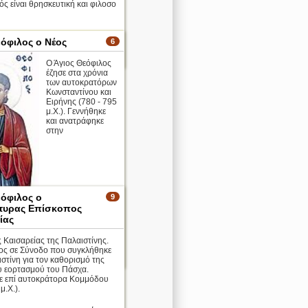
ς είναι θρησκευτική και φιλοσο
ο
εόφιλος ο Νέος
6
περισσότερα >
Ο Άγιος Θεόφιλος
έζησε στα χρόνια
των αυτοκρατόρων
Κωνσταντίνου και
Ειρήνης (780 - 795
μ.Χ.). Γεννήθηκε
και ανατράφηκε
στην
νούπολη. Έγινε στρατηγός και
εόφιλος ο
9
ηκε στο «θέμα» των
τυρας Επίσκοπος
 ...
ίας
ο
 Καισαρείας της Παλαιστίνης.
ος σε Σύνοδο που συγκλήθηκε
περισσότερα >
στίνη για τον καθορισμό της
υ εορτασμού του Πάσχα.
 επί αυτοκράτορα Κομμόδου
μ.Χ.).