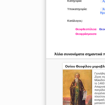
Κατηγορία:
Α
Υποκατηγορία:
Ά
Ηρ
Κατάλογος:
Θεοφθεοπόλεια
Θεο
Θεοφράσμουσα
Άλλα συνονόματα σημαντικά
Οσίου Θεοφίλου μυροβλ
Γεννήθη
Ζίχνη τη
Μακεδον
το 1460 
Απαρνηθ
πατρίδα
συγγένει
πλούτον
κοσμική
ματαιότη