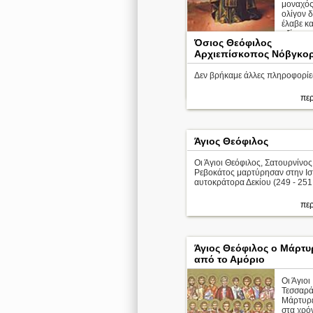
μοναχός·
ολίγον δ
έλαβε κα
αξίωμα 
Όσιος Θεόφιλος
ιερωσύνης. ...
Αρχιεπίσκοπος Νόβγκο
Απολυτίκιο
Δεν βρήκαμε άλλες πληροφορίε
περ
περ
Άγιος Θεόφιλος
Οι Άγιοι Θεόφιλος, Σατουρνίνος
Ρεβοκάτος μαρτύρησαν στην Ισ
αυτοκράτορα Δεκίου (249 - 251 
περ
Άγιος Θεόφιλος ο Μάρτυ
από το Αμόριο
Οι Άγιοι
Τεσσαρά
Μάρτυρε
στα χρό