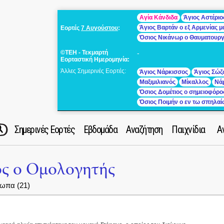
Αγία Κάνδιδα
Άγιος Αστέριο
Άγιος Βαρτάν ο εξ Αρμενίας 
Εορτές
7 Αυγούστου
:
Όσιος Νικάνωρ ο Θαυματουρ
©ΤΕΗ - Τεκμαρτή
-
Εορταστική Ημερομηνία:
Άλλες Σημερινές Εορτές:
Άγιος Νάρκισσος
Άγιος Σώζ
Μαξιμιλιανός
Μίκαλλος
Νά
Όσιος Δομέτιος ο σημειοφόρο
Όσιος Ποιμήν ο εν τω σπηλα
Σημερινές Εορτές
Εβδομάδα
Αναζήτηση
Παιχνίδια
Α
ος ο Ομολογητής
ωπα (21)