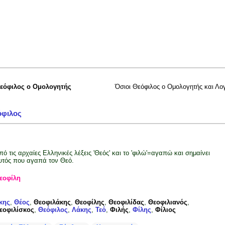
εόφιλος ο Ομολογητής
Όσιοι Θεόφιλος ο Ομολογητής και Λογ
όφιλος
πό τις αρχαίες Ελληνικές λέξεις 'Θεός' και το 'φιλώ'=αγαπώ και σημαίνει
υτός που αγαπά τον Θεό.
εοφίλη
κης
,
Θέος
,
Θεοφιλάκης
,
Θεοφίλης
,
Θεοφιλίδας
,
Θεοφιλιανός
,
εοφιλίσκος
,
Θεόφιλος
,
Λάκης
,
Τεό
,
Φιλής
,
Φίλης
,
Φίλιος