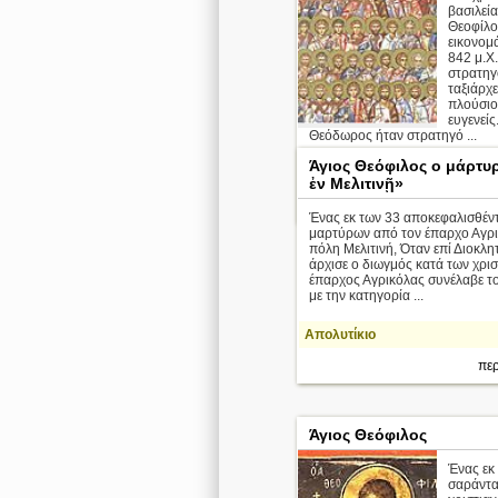
βασιλεία
Θεοφίλο
εικονομ
842 μ.Χ.
στρατηγο
ταξιάρχε
πλούσιοι
ευγενείς
Θεόδωρος ήταν στρατηγό ...
Άγιος Θεόφιλος ο μάρτυ
Απολυτίκιο
ἐν Μελιτινῇ»
περ
Ένας εκ των 33 αποκεφαλισθέν
μαρτύρων από τον έπαρχο Αγρι
πόλη Μελιτινή, Όταν επί Διοκλη
άρχισε ο διωγμός κατά των χρισ
έπαρχος Αγρικόλας συνέλαβε τ
με την κατηγορία ...
Απολυτίκιο
περ
Άγιος Θεόφιλος
Ένας εκ
σαράντ