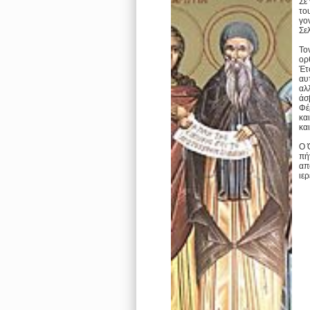
Σε
το
γο
Σε
Το
ορ
Έτ
αυ
αλ
άσ
Φέ
κα
κα
Ο 
πή
απ
ιερ