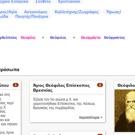
ρχαίο Ελληνικό
Σύνθετο
Χριστιανικό
γιος/Αγία
Αστρονόμος
Καλλιτέχνης/Ζωγράφος
Ήρωας/
ωίδα
Ποιητής/Ποιήτρια
«
»
φθεόπολις
Θεοφίλη
Θεόφιλος
Θεοφράντα
Θεόφραντος
 πρόσωπα
ύτου
Άγιος Θεόφιλος Επίσκοπος
Θεόφιλο
1
2
Βρεσκίας
κε στη
ς
Έζησε τον 5ο αιώνα μ.Χ. και
ίας περί
χειροτονήθηκε Επίσκοπος της πόλεως
μ.Χ.
Βρεσκίας της Λομβαρδίας.
είς
 και
περισσότερα >
αν και
 και πάσαν
τα, έγινε