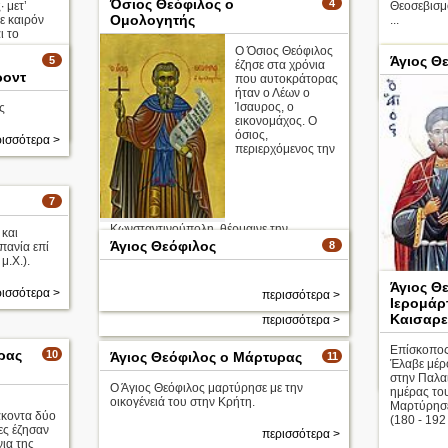
Όσιος Θεόφιλος ο
4
 μετ’
Θεοσεβισμό
Ομολογητής
ε καιρόν
...
ι το
της
Ο Όσιος Θεόφιλος
Απολυτίκι
Άγιος Θ
5
έζησε στα χρόνια
ροντ
που αυτοκράτορας
ήταν ο Λέων ο
Ίσαυρος, ο
ς
εικονομάχος. Ο
ισσότερα >
όσιος,
ισσότερα >
περιερχόμενος την
7
Κωνσταντινούπολη, θέρμαινε την
 και
καρτεροψυχία των ορθοδόξων, και ήλεγχε
Άγιος Θεόφιλος
8
πανία επί
την πλάνη των ...
μ.Χ.).
Κωνσταντι
Άγιος Θ
Απολυτίκιο
ισσότερα >
περισσότερα >
τοποθετήθ
Ιερομάρ
Κιβυραιωτώ
Καισαρε
περισσότερα >
Απολυτίκι
Επίσκοπος
ρας
10
Άγιος Θεόφιλος ο Μάρτυρας
11
Έλαβε μέρ
στην Παλαι
Ο Άγιος Θεόφιλος μαρτύρησε με την
ημέρας το
οικογένειά του στην Κρήτη.
Μαρτύρησε
κοντα δύο
(180 - 192 
ς έζησαν
περισσότερα >
νια της