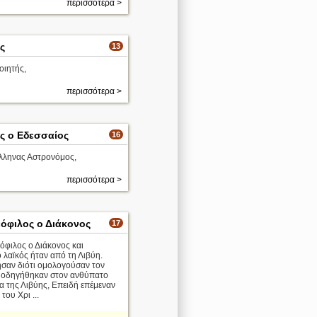
περισσότερα >
ς
13
οιητής,
περισσότερα >
ς ο Εδεσσαίος
16
λληνας Αστρονόμος,
περισσότερα >
εόφιλος ο Διάκονος
17
εόφιλος ο Διάκονος και
 λαϊκός ήταν από τη Λιβύη.
σαν διότι ομολογούσαν τον
ι οδηγήθηκαν στον ανθύπατο
α της Λιβύης, Επειδή επέμεναν
του Χρι ...