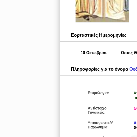
Εορταστικές Ημερομηνίες
10 Οκτωβρίου
Όσιος Θ
Πληροφορίες για το όνομα
Θε
Ετυμολογία:
Α
α
Αντίστοιχο
Θ
Γυναικείο:
Υποκοριστικά/
Ά
Παρωνύμια:
Θ