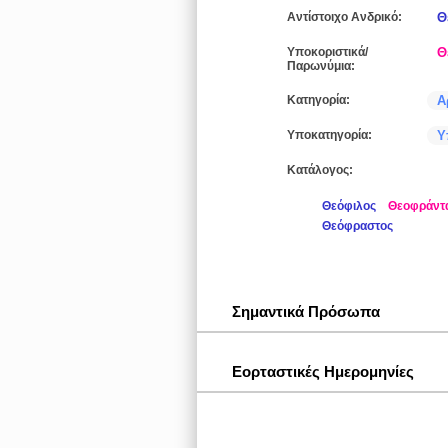
Αντίστοιχο Ανδρικό:
Θ
Υποκοριστικά/
Θ
Παρωνύμια:
Κατηγορία:
Α
Υποκατηγορία:
Υ
Κατάλογος:
Θεόφιλος
Θεοφράντ
Θεόφραστος
Σημαντικά Πρόσωπα
Εορταστικές Ημερομηνίες