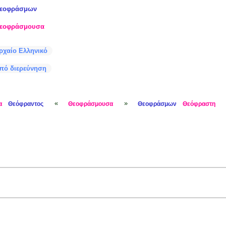
εοφράσμων
εοφράσμουσα
ρχαίο Ελληνικό
πό διερεύνηση
«
»
α
Θεόφραντος
Θεοφράσμουσα
Θεοφράσμων
Θεόφραστη