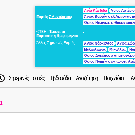
Αγία Κάνδιδα
Άγιος Αστέριο
Άγιος Βαρτάν ο εξ Αρμενίας 
Εορτές
7 Αυγούστου
:
Όσιος Νικάνωρ ο Θαυματουρ
©ΤΕΗ - Τεκμαρτή
-
Εορταστική Ημερομηνία:
Άλλες Σημερινές Εορτές:
Άγιος Νάρκισσος
Άγιος Σώζ
Μαξιμιλιανός
Μίκαλλος
Νά
Όσιος Δομέτιος ο σημειοφόρο
Όσιος Ποιμήν ο εν τω σπηλα
Σημερινές Εορτές
Εβδομάδα
Αναζήτηση
Παιχνίδια
Α
α