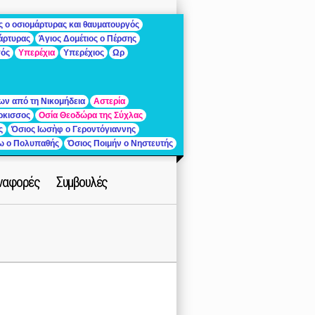
ς ο οσιομάρτυρας και θαυματουργός
μάρτυρας
Άγιος Δομέτιος ο Πέρσης
γός
Υπερέχια
Υπερέχιος
Ωρ
ων από τη Νικομήδεια
Αστερία
ρκισσος
Οσία Θεοδώρα της Σύχλας
ς
Όσιος Ιωσὴφ ο Γεροντόγιαννης
ίω ο Πολυπαθής
Όσιος Ποιμήν ο Νηστευτής
ναφορές
Συμβουλές