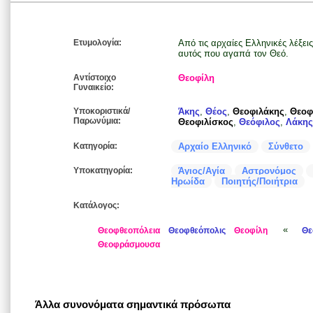
Ετυμολογία:
Από τις αρχαίες Ελληνικές λέξεις
αυτός που αγαπά τον Θεό.
Αντίστοιχο
Θεοφίλη
Γυναικείο:
Υποκοριστικά/
Άκης
,
Θέος
,
Θεοφιλάκης
,
Θεοφ
Παρωνύμια:
Θεοφιλίσκος
,
Θεόφιλος
,
Λάκης
Κατηγορία:
Αρχαίο Ελληνικό
Σύνθετο
Υποκατηγορία:
Άγιος/Αγία
Αστρονόμος
Ηρωίδα
Ποιητής/Ποιήτρια
Κατάλογος:
«
Θεοφθεοπόλεια
Θεοφθεόπολις
Θεοφίλη
Θε
Θεοφράσμουσα
Άλλα συνονόματα σημαντικά πρόσωπα