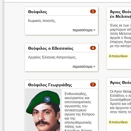
Θεόφιλος
Άγιος Θεό
1
ἐν Μελιτιν
Κωμικός ποιητής,
Ένας εκ των
μαρτύρων απ
περισσότερα >
πόλη Μελιτιν
άρχισε ο διω
έπαρχος Αγρι
με την κατηγο
Θεόφιλος ο Εδεσσαίος
4
Απολυτίκιο
Αρχαίος Έλληνας Αστρονόμος,
περισσότερα >
Άγιος Θεό
Θεόφιλος Γεωργιάδης
7
Οι Άγιοι Θεόφ
Ενθουσιώδης,
Ελλάδιος ο λ
ακούραστος και
Συνελήφθησα
αποτελεσματικός
Χριστό και 
αγωνιστής του
και άρχοντα 
αντικατοχικού
στην πίστη του
αγώνα της Κύπρου
και της
Απολυτίκιο
απελευθερωτικής
πάλης των
Κούρδων. Κύριος