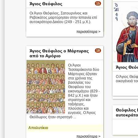
καρτεροψυχία των ορθοδόξων, και ήλεγχε
Άγιος Θεόφιλος
15
την πλάνη των ...
Οι Άγιοι Θεόφιλος, Σατουρνίνος και
Ρεβοκάτος μαρτύρησαν στην Ισπανία επί
Απολυτίκιο
αυτοκράτορα Δεκίου (249 - 251 μ.Χ.).
περισσότερα >
περισσότερα >
Άγιος Θεόφιλος ο Μάρτυρας
18
από το Αμόριο
Οι Άγιοι
Κωνσταντινού
Άγιος Θεό
Τεσσαράκοντα δύο
τοποθετήθηκ
Μάρτυρες έζησαν
Κιβυραιωτώ ..
Ο Άγιος Θεόφ
στα χρόνια της
οικογένειά τ
βασιλείας του
Απολυτίκιο
Θεοφίλου του
εικονομάχου (829 -
842 μ.Χ.) και ήταν
στρατηγοί και
ταξιάρχες,
πλούσιοι και
Θεόφιλος 
ευγενείς. Ο Άγιος
αυτοκράτ
Θεόδωρος ήταν στρατηγό ...
Απολυτίκιο
περισσότερα >