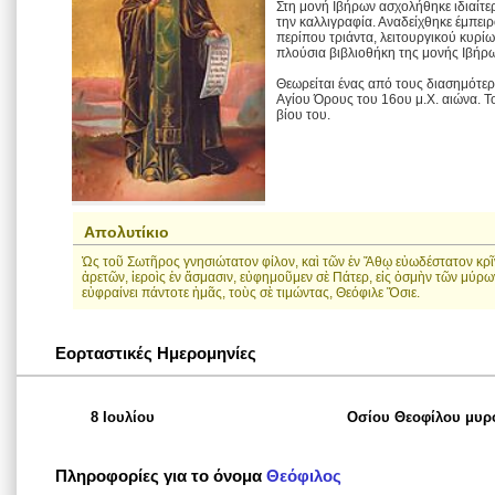
Στη μονή Ιβήρων ασχολήθηκε ιδιαίτε
την καλλιγραφία. Αναδείχθηκε έμπειρ
περίπου τριάντα, λειτουργικού κυρίω
πλούσια βιβλιοθήκη της μονής Ιβήρ
Θεωρείται ένας από τους διασημότε
Αγίου Όρους του 16ου μ.Χ. αιώνα. Το
βίου του.
Απολυτίκιο
Ὡς τοῦ Σωτῆρος γνησιώτατον φίλον, καὶ τῶν ἐν Ἄθῳ εὐωδέστατον κρῖ
ἀρετῶν, ἱεροὶς ἐν ἄσμασιν, εὐφημοῦμεν σὲ Πάτερ, εἰς ὀσμὴν τῶν μύρω
εὐφραίνει πάντοτε ἠμᾶς, τοὺς σὲ τιμώντας, Θεόφιλε Ὅσιε.
Εορταστικές Ημερομηνίες
8 Ιουλίου
Οσίου Θεοφίλου μυρ
Πληροφορίες για το όνομα
Θεόφιλος