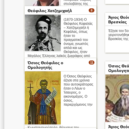
στυλοβάτης της
διεθνοποίησης του
Θεόφιλος Χατζημιχαήλ
8
λησμονημένου και
περιφρονημέ ...
Άγιος Θεό
(1870-1934) Ο
Βρεσκίας
Θεόφιλος Κεφαλάς
περισσότερα >
– Χατζημιχαήλ ή
Έζησε τον 5ο 
Κεφάλας, όπως
χειροτονήθη
ήταν το
Βρεσκίας της
πραγματικό του
όνομα, γνωστός
απλά και ως
Θεόφιλος, ήταν
Μεγάλος Έλληνας λαϊκός ζωγράφος από
τη Λέσβο.
Όσιος Θεόφιλος ο
11
Όσιος Θεό
Ομολογητής
περισσότερα >
Ομολογητ
Ο Όσιος Θεόφιλος
έζησε στα χρόνια
που αυτοκράτορας
ήταν ο Λέων ο
Ίσαυρος, ο
εικονομάχος. Ο
όσιος,
περιερχόμενος την
Άγιος Θεό
Κωνσταντινούπολη, θέρμαινε την