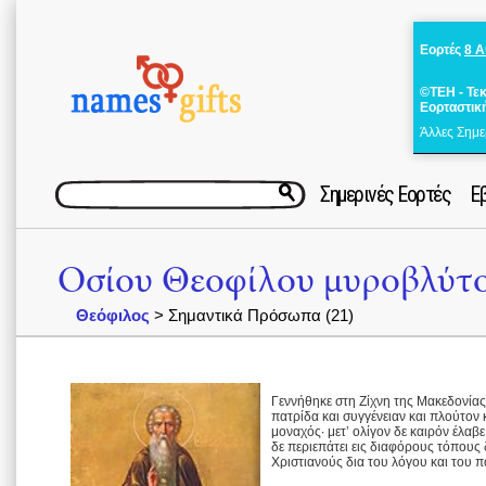
Εορτές
8 
©ΤΕΗ - Τε
Εορταστικ
Άλλες Σημε
Σημερινές Εορτές
Ε
Οσίου Θεοφίλου μυροβλύτ
Θεόφιλος
> Σημαντικά Πρόσωπα (21)
Γεννήθηκε στη Ζίχνη της Μακεδονίας
πατρίδα και συγγένειαν και πλούτον 
μοναχός· μετ’ ολίγον δε καιρόν έλαβε
δε περιεπάτει εις διαφόρους τόπους
Χριστιανούς δια του λόγου και του 