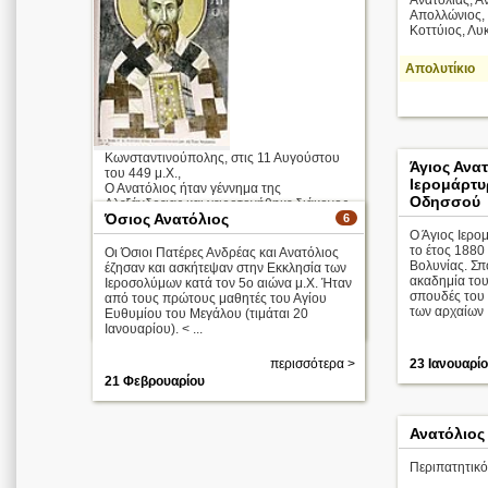
Ανατολίας, Α
Απολλώνιος, 
Κοττύιος, Λυκί
Απολυτίκιο
Κωνσταντινούπολης, στις 11 Αυγούστου
Άγιος Ανατ
του 449 μ.Χ.,
Ιερομάρτ
Ο Ανατόλιος ήταν γέννημα της
Οδησσού
Αλεξάνδρειας και χειροτονήθηκε διάκονος
Όσιος Ανατόλιος
από τον τότε αρχιεπίσκοπο Αλεξανδρείας
6
Κύ ...
Ο Άγιος Ιερο
το έτος 1880
Οι Όσιοι Πατέρες Ανδρέας και Ανατόλιος
Βολυνίας. Σπ
έζησαν και ασκήτεψαν στην Εκκλησία των
Απολυτίκιο
ακαδημία του 
Ιεροσολύμων κατά τον 5ο αιώνα μ.Χ. Ήταν
σπουδές του 
από τους πρώτους μαθητές του Αγίου
περισσότερα >
των αρχαίων .
Ευθυμίου του Μεγάλου (τιμάται 20
3 Ιουλίου
Ιανουαρίου). < ...
περισσότερα >
23 Ιανουαρί
21 Φεβρουαρίου
Ανατόλιος
Περιπατητικ