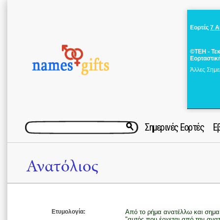
Εορτές
7 
©ΤΕΗ - Τε
Εορταστικ
Άλλες Σημε
Σημερινές Εορτές
Ε
Ανατόλιος
Ετυμολογία:
Από το ρήμα ανατέλλω και σημαίν
"αυτός που έρχεται από την ανατ