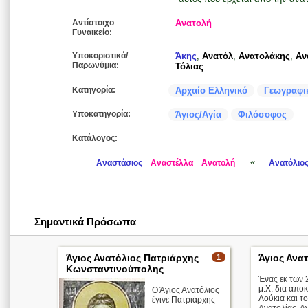
Αντίστοιχο
Ανατολή
Γυναικείο:
Υποκοριστικά/
Άκης
,
Ανατόλ
,
Ανατολάκης
,
Αν
Παρωνύμια:
Τόλιας
Κατηγορία:
Αρχαίο Ελληνικό
Γεωγραφι
Υποκατηγορία:
Άγιος/Αγία
Φιλόσοφος
Κατάλογος:
«
Αναστάσιος
Αναστέλλα
Ανατολή
Ανατόλιο
Σημαντικά Πρόσωπα
Άγιος Ανατόλιος Πατριάρχης
Άγιος Ανα
1
Κωνσταντινούπολης
Ένας εκ των 
μ.Χ. δια αποκ
Ο Άγιος Ανατόλιος
Λούκια και το
έγινε Πατριάρχης