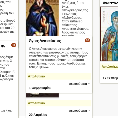
κου, που
Αναστάσ
Αντιόχεια, όπου
ον
έγινε
ουν
αποκρισιάριος της
1 Φεβρου
τρώνη του
Εκκλησίας
Αλεξανδρείας.
 στο βουνό
Όταν πέθανε ο
σε ηλικία
επίσκοπος
και στα 20
Αντιοχείας Δόμνος,
ταρτών της
λαός και κλήρος
τον ανέβ ...
Άγιος Αναστάσιος
10
ισσότερα >
σης
11
Ο Άγιος Αναστάσιος αφιερώθηκε στην
υπηρεσία των μαρτύρων της πίστης. Τους
επισκέπτονταν στις φυλακές, τους έφερνε
ιος έζησε
τροφές και περιποιούνταν τα τραύματά
ιώνα μ.Χ.
τους. Επίσης τους παρακολουθούσε και
νια του
Απολυτίκι
τους εμψύχων ...
 των
Χοσρόη Β'
 μ.Χ.) και
Απολυτίκιο
17 Σεπτεμ
οκράτορα
περισσότερα >
1 Φεβρουαρίου
Απολυτίκιο
περισσότερα >
και ήταν
20 Απριλίου