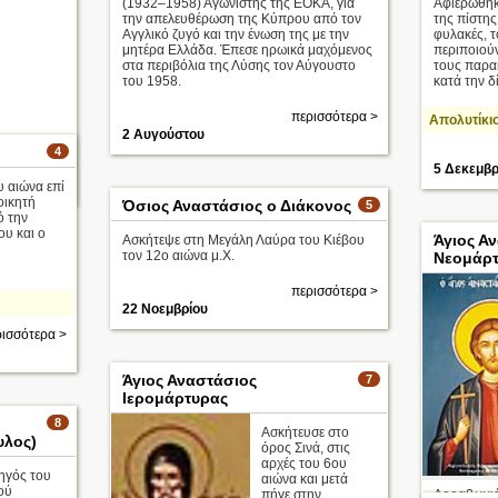
(1932–1958) Αγωνιστής της ΕΟΚΑ, για
Αφιερώθηκ
την απελευθέρωση της Κύπρου από τον
της πίστης
Αγγλικό ζυγό και την ένωση της με την
φυλακές, τ
μητέρα Ελλάδα. Έπεσε ηρωικά μαχόμενος
περιποιού
στα περιβόλια της Λύσης τον Αύγουστο
τους παρα
του 1958.
κατά την δίκ
περισσότερα >
Απολυτίκι
2 Αυγούστου
4
5 Δεκεμβρ
 αιώνα επί
ισσότερα >
οικητή
Όσιος Αναστάσιος ο Διάκονος
5
ό την
υ και ο
Άγιος Α
Ασκήτεψε στη Μεγάλη Λαύρα του Κιέβου
τον 12ο αιώνα μ.Χ.
Νεομάρτ
περισσότερα >
22 Νοεμβρίου
ισσότερα >
Άγιος Αναστάσιος
7
Ιερομάρτυρας
8
Aσκήτευσε στο
υλος)
όρος Σινά, στις
αρχές του 6ου
ηγός του
αιώνα και μετά
ού
πήγε στην
Αρραβωνιάσ