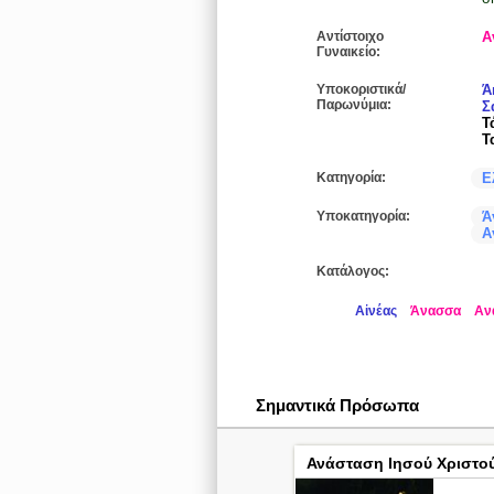
Αντίστοιχο
Α
Γυναικείο:
Υποκοριστικά/
Ά
Παρωνύμια:
Σ
Τ
Τ
Κατηγορία:
Ε
Υποκατηγορία:
Ά
Α
Κατάλογος:
Αἰνέας
Άνασσα
Αν
Σημαντικά Πρόσωπα
Ανάσταση Ιησού Χριστο