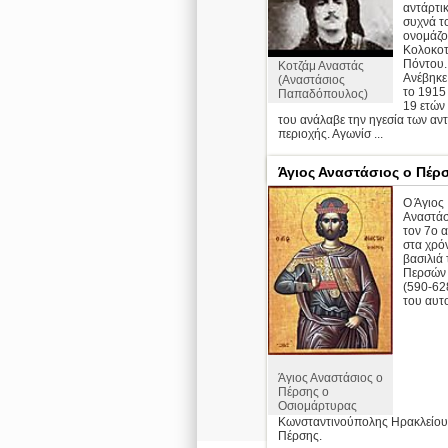
αντάρτι
συχνά τ
ονομάζ
Κολοκο
Πόντου.
Κοτζάμ Αναστάς
Ανέβηκε
(Αναστάσιος
το 1915 
Παπαδόπουλος)
19 ετών 
του ανάλαβε την ηγεσία των αν
περιοχής. Αγωνίσ ...
περ
Άγιος Αναστάσιος ο Πέρ
Ο Άγιος
Αναστάσ
τον 7ο α
στα χρό
βασιλιά
Περσών 
(590-628
του αυτ
Άγιος Αναστάσιος ο
Πέρσης ο
Οσιομάρτυρας
Κωνσταντινούπολης Ηρακλείου 
Πέρσης.