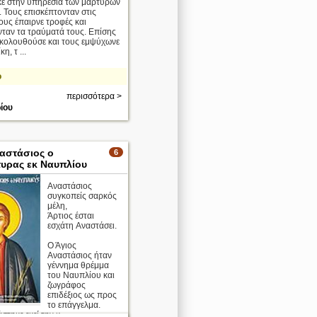
ε στην υπηρεσία των μαρτύρων
. Τους επισκέπτονταν στις
ους έπαιρνε τροφές και
νταν τα τραύματά τους. Επίσης
κολουθούσε και τους εμψύχωνε
η, τ ...
ο
περισσότερα >
ίου
ναστάσιος ο
6
υρας εκ Ναυπλίου
Aναστάσιος
συγκοπείς σαρκός
μέλη,
Άρτιος έσται
εσχάτη Aναστάσει.
Ο Άγιος
Αναστάσιος ήταν
γέννημα θρέμμα
του Ναυπλίου και
ζωγράφος
επιδέξιος ως προς
το επάγγελμα.
τηκε εκεί την κ ...