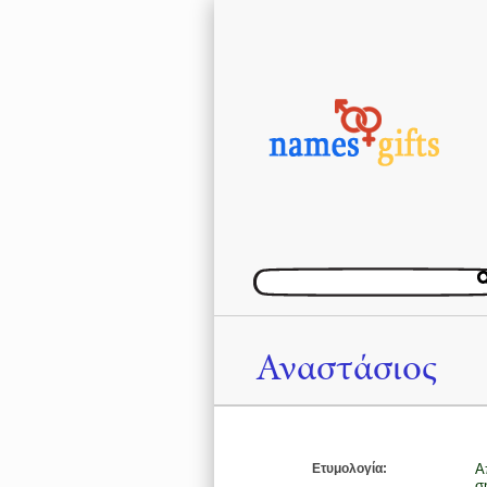
Αναστάσιος
Ετυμολογία:
Α
σ