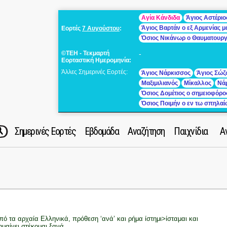
Αγία Κάνδιδα
Άγιος Αστέριο
Άγιος Βαρτάν ο εξ Αρμενίας 
Εορτές
7 Αυγούστου
:
Όσιος Νικάνωρ ο Θαυματουρ
©ΤΕΗ - Τεκμαρτή
-
Εορταστική Ημερομηνία:
Άλλες Σημερινές Εορτές:
Άγιος Νάρκισσος
Άγιος Σώζ
Μαξιμιλιανός
Μίκαλλος
Νά
Όσιος Δομέτιος ο σημειοφόρο
Όσιος Ποιμήν ο εν τω σπηλα
Σημερινές Εορτές
Εβδομάδα
Αναζήτηση
Παιχνίδια
Α
πό τα αρχαία Ελληνικά, πρόθεση ‘ανά’ και ρήμα ίστημι>ίσταμαι και
ημαίνει στέκομαι ξανά.