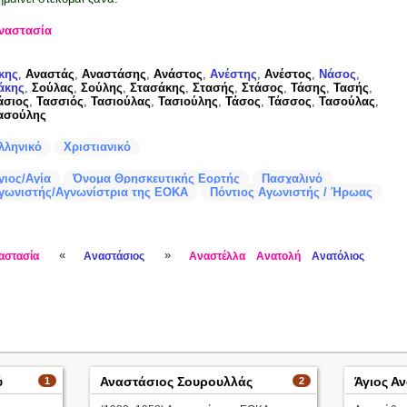
ναστασία
κης
,
Αναστάς
,
Αναστάσης
,
Ανάστος
,
Ανέστης
,
Ανέστος
,
Νάσος
,
άκης
,
Σούλας
,
Σούλης
,
Στασάκης
,
Στασής
,
Στάσος
,
Τάσης
,
Τασής
,
άσιος
,
Τασσιός
,
Τασιούλας
,
Τασιούλης
,
Τάσος
,
Τάσσος
,
Τασούλας
,
ασούλης
λληνικό
Χριστιανικό
γιος/Αγία
Όνομα Θρησκευτικής Εορτής
Πασχαλινό
γωνιστής/Αγνωνίστρια της ΕΟΚΑ
Πόντιος Αγωνιστής / Ήρωας
«
»
αστασία
Αναστάσιος
Αναστέλλα
Ανατολή
Ανατόλιος
ύ
Αναστάσιος Σουρουλλάς
Άγιος Α
1
2