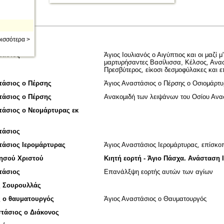
ισσότερα >
τάσιος
Άγιος Ιουλιανός ο Αιγύπτιος και οι μαζί μ
μαρτυρήσαντες Βασίλισσα, Κέλσος, Ανασ
Πρεσβύτερος, είκοσι δεσμοφύλακες και 
τάσιος ο Πέρσης
Άγιος Αναστάσιος ο Πέρσης ο Οσιομάρτυρ
τάσιος ο Πέρσης
Ανακομιδή των λειψάνων του Οσίου Ανα
τάσιος ο Νεομάρτυρας εκ
τάσιος
τάσιος Ιερομάρτυρας
Άγιος Αναστάσιος Ιερομάρτυρας, επίσκοπ
ησού Χριστού
Κιητή εορτή - Άγιο Πάσχα. Ανάσταση 
τάσιος
Επανάλξψη εορτής αυτών των αγίων
ς Σουρουλλάς
 ο θαυματουργός
Άγιος Αναστάσιος ο Θαυματουργός
τάσιος ο Διάκονος