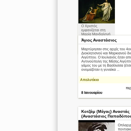
Ο Χριστός
εμφανίζεται στη
Μαρία Μαγδαληνή
μετά την Ανάσταση
Άγιος Αναστάσιος
Alexander Ivanov
Μαρτύρησαν στις αρχές του 4ου
περ
Διοκλητισνού και Μαρκιανού δι
Αιγύπτου. Ο Ιουλιανός ήταν απ
Αντινούπολη της Μέσης Αιγύπτο
γάμος του με τη Βασίλισσα (έτσι
ονομαζόταν η γυναίκα ...
Απολυτίκιο
περ
8 Ιανουαρίου
Κοτζάμ (Μέγας) Αναστάς
(Αναστάσιος Παπαδόπο
Οπλαρχ
ποντιακ