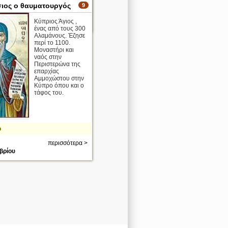
ιος ο θαυματουργός
9
περισσότερα >
Κύπριος Άγιος ,
αρίου
ένας από τους 300
Αλαμάνους. Έζησε
περί το 1100.
Μοναστήρι και
ναός στην
Περιστερώνα της
επαρχίας
Αμμοχώστου στην
Κύπρο όπου και ο
τάφος του.
ο
περισσότερα >
βρίου