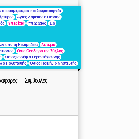
ς ο οσιομάρτυρας και θαυματουργός
μάρτυρας
Άγιος Δομέτιος ο Πέρσης
γός
Υπερέχια
Υπερέχιος
Ωρ
ων από τη Νικομήδεια
Αστερία
ρκισσος
Οσία Θεοδώρα της Σύχλας
ς
Όσιος Ιωσὴφ ο Γεροντόγιαννης
ίω ο Πολυπαθής
Όσιος Ποιμήν ο Νηστευτής
ναφορές
Συμβουλές