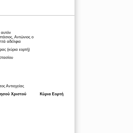
' αυτόν
τάσιος, Αντώνιος ο
επτά αδέλφια
ας (κύρια εορτή)
στασίου
ος Αντιοχείας
Ιησού Χριστού
Κύρια Εορτή