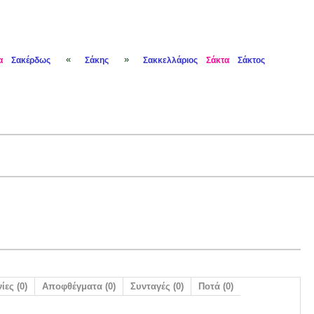
«
»
α
Σακέρδως
Σάκης
Σακκελλάριος
Σάκτα
Σάκτος
ίες (0)
Αποφθέγματα (0)
Συνταγές (0)
Ποτά (0)