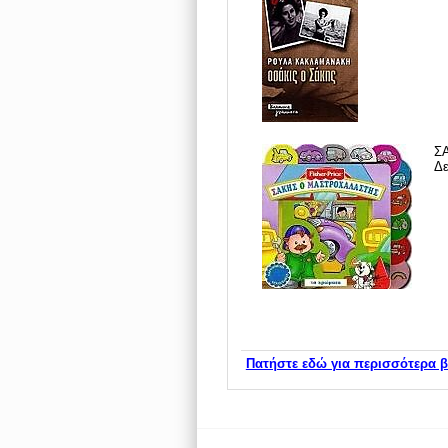
Σ
Δε
Πατήστε εδώ για περισσότερα β