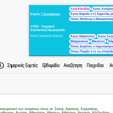
Αγία Κάνδιδα
Άγιος Αστέριο
Άγιος Βαρτάν ο εξ Αρμενίας 
Εορτές
7 Αυγούστου
:
Όσιος Νικάνωρ ο Θαυματουρ
©ΤΕΗ - Τεκμαρτή
-
Εορταστική Ημερομηνία:
Άλλες Σημερινές Εορτές:
Άγιος Νάρκισσος
Άγιος Σώζ
Μαξιμιλιανός
Μίκαλλος
Νά
Όσιος Δομέτιος ο σημειοφόρο
Όσιος Ποιμήν ο εν τω σπηλα
Σημερινές Εορτές
Εβδομάδα
Αναζήτηση
Παιχνίδια
Α
ποκοριστικό των ονομάτων όπως τα: Σάκης, Αρσάκης, Ευρυσάκης,
γάθυρσος, Αγχίσης, Αθανάσιος, Αθοσίων, Αιθούσιος, Ακεψεής, Αλέξανδρος,