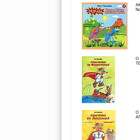
Α
Νο
Ο
Τ
Ο
Α