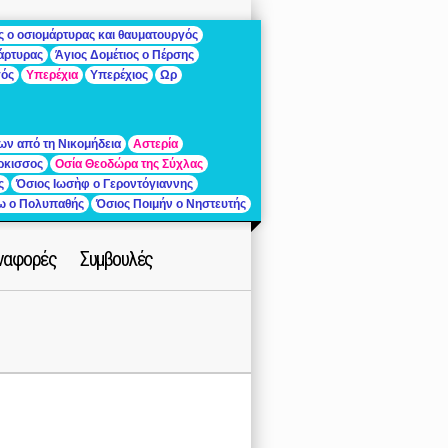
ς ο οσιομάρτυρας και θαυματουργός
μάρτυρας
Άγιος Δομέτιος ο Πέρσης
γός
Υπερέχια
Υπερέχιος
Ωρ
ων από τη Νικομήδεια
Αστερία
ρκισσος
Οσία Θεοδώρα της Σύχλας
ς
Όσιος Ιωσὴφ ο Γεροντόγιαννης
ίω ο Πολυπαθής
Όσιος Ποιμήν ο Νηστευτής
ναφορές
Συμβουλές