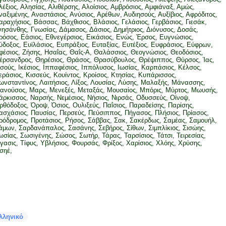
λέξιος, Αλησίας, Αλιθέρσης, Αλοίσιος, Αμβρόσιος, Αμφιάναξ, Αμώς,
ναξιμένης, Αναστάσιος, Ανύσιος, Αρέθων, Αυδιησούς, Αυξίβιος, Αφρόδιτος,
αραχήσιος, Βάσσας, Βάχθισος, Βλάσιος, Γελάσιος, Γερβάσιος, Γιεσάκ,
νησάνθης, Γνωσίας, Δάμασος, Δάσιος, Δημήτριος, Διόνυσος, Δοσάς,
ρόσος, Εάσιος, Εθνεγέρσιος, Εικάσιος, Ενώς, Έρσος, Ευγνώσιος,
ύδοξος, Ευϊλάσιος, Ευπράξιος, Ευταξίας, Ευτέξιος, Ευφράσιος, Εύφρων,
φέσιος, Ζήσης, Ησαΐας, Θαΐς-Α, Θαλάσσιος, Θεογνώσιος, Θεοδόσιος,
έρσανδρος, Θηρέσιος, Θράσος, Θρασύβουλος, Θρέψιππος, Θύρσος, Ίας,
ησούς, Ικέσιος, Ιππαφέσιος, Ιππόλυσος, Ιωσίας, Καρπάσιος, Κέλσος,
εράσιος, Κισσεύς, Κουίντος, Κροίσος, Κτησίας, Κυπάρισσος,
ωνσταντίνος, Λαιτήσιος, Λίξος, Λουσίας, Λύσης, Μαλαξής, Μάνασσης,
ανούσος, Μαρς, Μενεξές, Μεταξάς, Μουσαίος, Μπόρις, Μύρτος, Μωυσής,
άρκισσος, Ναρσής, Νεμέσιος, Νήσιος, Νιρσάς, Οδυσσεύς, Οίνοψ,
ρθόδοξος, Όροψ, Όσιος, Ουλιξεύς, Παΐσιος, Παραδείσης, Παρίσης,
ασχάσιος, Παυσίας, Περσεύς, Πεύσιππος, Πήγασος, Πλήσιος, Πρίασος,
ρόδρομος, Προτάσιος, Ρήσος, Σάββας, Σακ, Σακέρδως, Σαμέας, Σαμουήλ,
άμων, Σαρδανάπαλος, Σασάνης, Σεβήρος, Σίθων, Σιμπλίκιος, Σισώης,
ωσίας, Σωσιγένης, Σώσος, Σωτήρ, Τάρας, Ταρσίσιος, Τάτσι, Τειρεσίας,
ίγασις, Τίφυς, Υβλήσιος, Φουρσάς, Φρίξος, Χαρίσιος, Χλόης, Χρύσης,
σηέ,
λληνικό