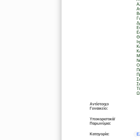
Α
Α
Β
Γ
Δ
Ε
Ε
Θ
Ι
Κ
Κ
Μ
Ν
Ο
Π
Π
Σ
Σ
Τ
Ω
Αντίστοιχο
Γυναικείο:
Υποκοριστικά/
Παρωνύμια:
Κατηγορία:
Ε