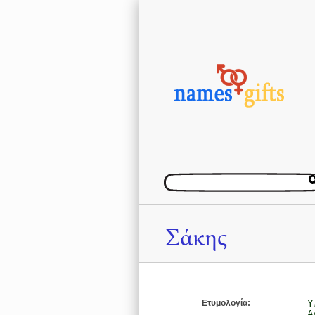
Σάκης
Ετυμολογία:
Υ
Α