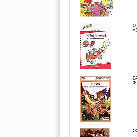
Ο
ΛΕ
Σ
Φε
Ο