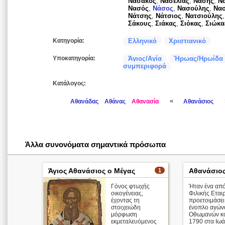
Νασάκος
,
Νασέλιας
,
Νάσης
,
Ν
Νασός
,
Νάσος
,
Νασούλης
,
Νασ
Νάτσης
,
Νάτσιος
,
Νατσιούλης
Σάκους
,
Σιάκας
,
Σιόκας
,
Σιώκα
Κατηγορία:
Ελληνικό
Χριστιανικό
Υποκατηγορία:
Άγιος/Αγία
Ήρωας/Ηρωίδα
συμπεριφορά
Κατάλογος:
«
Αθανάδας
Αθάνας
Αθανασία
Αθανάσιος
Άλλα συνονόματα σημαντικά πρόσωπα
Άγιος Αθανάσιος ο Μέγας
Αθανάσιο
1
Γόνος φτωχής
Ήταν ένα από
οικογένειας,
Φιλικής Εται
έχοντας τη
προετοιμάσει
στοιχειώδη
ένοπλο αγώνα
μόρφωση
Οθωμανών κα
εκμεταλευόμενος
1790 στα Ιωάν