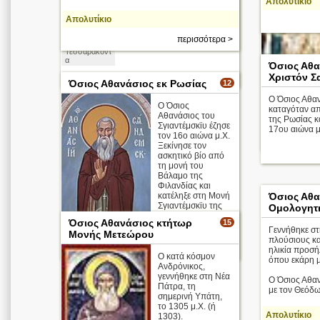
Απολυτίκιο
Απολυτίκιο
περισσότερα >
Οι Άγιοι
Τεσσαράκοντ
α
Όσιος Αθα
περισσότερα >
Χριστόν Σ
Όσιος Αθανάσιος εκ Ρωσίας
12
Ο Όσιος Αθα
Ο Όσιος
καταγόταν α
Αθανάσιος του
της Ρωσίας κ
Σγιαντέμσκϊυ έζησε
17ου αιώνα μ
τον 16ο αιώνα μ.Χ.
Ξεκίνησε τον
ασκητικό βίο από
τη μονή του
Βάλαμο της
Φιλανδίας και
κατέληξε στη Μονή
Όσιος Αθα
Σγιαντέμσκϊυ της
Ομολογητ
περιοχής
Όσιος Αθανάσιος κτήτωρ
15
Βολογκντά της Ρωσίας, όπου δι ...
Γεννήθηκε σ
Μονής Μετεώρου
πλούσιους και
περισσότερα >
ηλικία προσή
O κατά κόσμον
όπου εκάρη 
Ανδρόνικος,
γεννήθηκε στη Νέα
Ο Όσιος Αθαν
Πάτρα, τη
με τον Θεόδωρ
σημερινή Υπάτη,
το 1305 μ.Χ. (ή
Απολυτίκιο
1303).