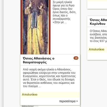
Σε μικρή ηλικία
έφυγε για το Άγιο
Όρος όπου δεν
έγινε δεκτός, διότι,
όπως λέει ο
συναξαριστής
Όσιος Αθ
«Στην με ...
Κορίνθου
Ο Όσιος Αθαν
ευσέβεια, απε
της βασιλεία
το έτος 937 μ
Απολυτίκιο
Όσιος Αθανάσιος ο
19
θαυματουργός
Από νεαρή ακόμα ηλικία ο Αθανάσιος,
αφιερώθηκε ολόψυχα στην υπηρεσία του
Ευαγγελίου, κηρύττοντας και πράττοντας
αυτό. Έτσι ο Θεός, του έδωσε τη δύναμη
να θεραπεύει ασθένειες του σώματος και
του πνεύμα ...
Οι κτήτορες
της Ιεράς
Μονής
Απολυτίκιο
Μεγάλου
Μετεώρου,
Μετέωρα,
περισσότερα >
όσιος
Αθανάσιος