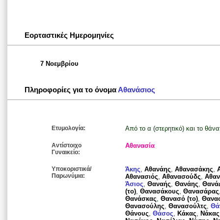
Εορταστικές Ημερομηνίες
7 Νοεμβρίου
Πληροφορίες για το όνομα
Αθανάσιος
Ετυμολογία:
Από το α (στερητικό) και το θάνα
Αντίστοιχο
Αθανασία
Γυναικείο:
Υποκοριστικά/
Άκης
,
Αθανάης
,
Αθανασάκης
,
Παρωνύμια:
Αθανασιός
,
Αθανασούδς
,
Αθα
Άσιος
,
Θαναής
,
Θανάης
,
Θανά
(το)
,
Θανασάκους
,
Θανασάρας
Θανάσκας
,
Θανασό (το)
,
Θανα
Θανασούλης
,
Θανασούλτς
,
Θά
Θάνους
,
Θάσος
,
Κάκας
,
Νάκας