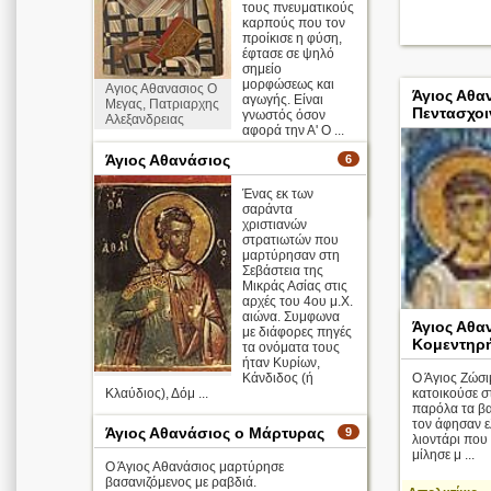
τους πνευματικούς
καρπούς που τον
προίκισε η φύση,
έφτασε σε ψηλό
σημείο
μορφώσεως και
Αγιος Αθανασιος Ο
Άγιος Αθα
αγωγής. Είναι
Μεγας, Πατριαρχης
Πεντασχοι
γνωστός όσον
Αλεξανδρειας
αφορά την Α' Ο ...
Άγιος Αθανάσιος
6
Απολυτίκιο
Ένας εκ των
περισσότερα >
σαράντα
χριστιανών
στρατιωτών που
μαρτύρησαν στη
Σεβάστεια της
Μικράς Ασίας στις
αρχές του 4ου μ.Χ.
αιώνα. Συμφωνα
Άγιος Αθα
με διάφορες πηγές
Κομεντηρ
τα ονόματα τους
ήταν Κυρίων,
Κάνδιδος (ή
Ο Άγιος Ζώσιμ
Κλαύδιος), Δόμ ...
κατοικούσε σ
παρόλα τα βα
τον άφησαν ε
Άγιος Αθανάσιος ο Μάρτυρας
9
λιοντάρι που 
μίλησε μ ...
Ο Άγιος Αθανάσιος μαρτύρησε
βασανιζόμενος με ραβδιά.