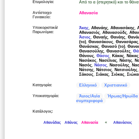
Ετυμολογία:
Από το α (στερητικό) και το θάνα
Αντίστοιχο
Αθανασία
Γυναικείο:
Υποκοριστικά/
Άκης
,
Αθανάης
,
Αθανασάκης
,
Παρωνύμια:
Αθανασιός
,
Αθανασούδς
,
Αθα
Άσιος
,
Θαναής
,
Θανάης
,
Θανά
(το)
,
Θανασάκους
,
Θανασάρας
Θανάσκας
,
Θανασό (το)
,
Θανα
Θανασούλης
,
Θανασούλτς
,
Θά
Θάνους
,
Θάσος
,
Κάκας
,
Νάκας
Νασάκος
,
Νασέλιας
,
Νάσης
,
Ν
Νασός
,
Νάσος
,
Νασούλης
,
Νασ
Νάτσης
,
Νάτσιος
,
Νατσιούλης
Σάκους
,
Σιάκας
,
Σιόκας
,
Σιώκα
Κατηγορία:
Ελληνικό
Χριστιανικό
Υποκατηγορία:
Άγιος/Αγία
Ήρωας/Ηρωίδα
συμπεριφορά
Κατάλογος:
«
Αθανάδας
Αθάνας
Αθανασία
Αθανάσιος