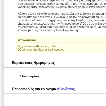
Ο Άγιος Αθανάσιος γεννήθηκε στην Αττάλεια και ζούσε στη Σμύρνη,
που συνεχώς τον κορόιδευαν για την πίστη του. Αν και αγράμματος, 
κοροϊδίες αυτές, έτσι ώστε οι Οθωμανοί πολλές φορές έμεναν άφωνοι.
Κάποια μέρα ο Αθανάσιος ακούστηκε να λέει στα τούρκικα τη φράση 
λοιπόν από τους πιο πάνω Οθωμανούς, με την αιτιολογία ότι δήθεν μ
στον Μωάμεθ. Και έτσι οδηγήθηκε στον κριτή. Επειδή όμως δεν υπέκυπ
εξισλαμιστεί, αποκεφαλίστηκε την 7η Ιανουαρίου 1700 μ.Χ. στη Σμύρ
πολλών ήμερων. Μετά από τρεις ήμερες και με άδεια του κριτή, χριστι
έθαψαν με τιμές στον ναό της Αγίας Παρασκευής.
Απολυτίκιο
Ουχί παλαιός Aθανάσιος πέλει.
Ούτος, νέος δε, Μάρτυς εστί Κυρίου.
Εορταστικές Ημερομηνίες
7 Ιανουαρίου
Πληροφορίες για το όνομα
Αθανάσιος