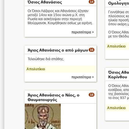
Όσιος Αθανάσιος
14
Ομολογητ
Οι Όσιοι Λάζαρος και Αθανάσιος έζησαν
Γεννήθηκε σ
μεταξύ 14ου και 15ου αιώνα μ.Χ. στη
πλούσιους και
Ρωσία και ασκήτεψαν στην περιοχή
ηλικία προσή
Μούρμανσκ. Κοιμήθηκαν οσίως με ειρήνη.
όπου εκάρη 
περισσότερα >
Ο Όσιος Αθαν
με τον Θεόδωρ
Απολυτίκιο
Άγιος Αθανάσιος ο από μάγων
16
Τελειώθηκε διά σπάθης.
Απολυτίκιο
Όσιος Αθ
Κορίνθου
περισσότερα >
Ο Όσιος Αθαν
ευσέβεια, απε
της βασιλεία
Άγιος Αθανάσιος ο Νέος, ο
18
το έτος 937 μ
Θαυματουργός
Απολυτίκιο