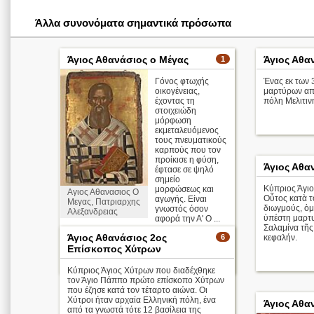
Άλλα συνονόματα σημαντικά πρόσωπα
Άγιος Αθανάσιος ο Μέγας
Άγιος Αθα
1
Γόνος φτωχής
Ένας εκ των
οικογένειας,
μαρτύρων απ
έχοντας τη
πόλη Μελιτιν
στοιχειώδη
μόρφωση
εκμεταλευόμενος
τους πνευματικούς
καρπούς που τον
προίκισε η φύση,
Άγιος Αθα
έφτασε σε ψηλό
σημείο
Κύπριος Άγιο
μορφώσεως και
Αγιος Αθανασιος Ο
Οὗτος κατὰ τ
αγωγής. Είναι
Μεγας, Πατριαρχης
διωγμούς, ὁμ
γνωστός όσον
Αλεξανδρειας
ὑπέστη μαρτυ
αφορά την Α' Ο ...
Σαλαμίνα τῆς
Άγιος Αθανάσιος 2ος
6
κεφαλήν.
Απολυτίκιο
Επίσκοπος Χύτρων
περισσότερα >
Κύπριος Άγιος Χύτρων που διαδέχθηκε
τον Άγιο Πάππο πρώτο επίσκοπο Χύτρων
που έζησε κατά τον τέταρτο αιώνα. Οι
Χύτροι ήταν αρχαία Ελληνική πόλη, ένα
Άγιος Αθα
από τα γνωστά τότε 12 βασίλεια της