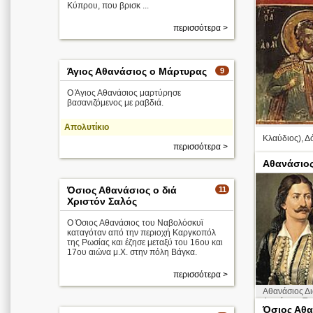
Κύπρου, που βρισκ ...
περισσότερα >
Άγιος Αθανάσιος ο Μάρτυρας
9
Ο Άγιος Αθανάσιος μαρτύρησε
βασανιζόμενος με ραβδιά.
Απολυτίκιο
Κλαύδιος), Δό
περισσότερα >
Αθανάσιος
Όσιος Αθανάσιος ο διά
11
Χριστόν Σαλός
Ο Όσιος Αθανάσιος του Ναβολόσκυϊ
καταγόταν από την περιοχή Καργκοπόλ
της Ρωσίας και έζησε μεταξύ του 16ου και
Οι Άγιοι
Τεσσαράκοντ
17ου αιώνα μ.Χ. στην πόλη Βάγκα.
α
περισσότερα >
Αθανάσιος Δ
Διονύσιος Τσ
Όσιος Αθα
Φιλική Εταιρε