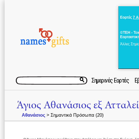
Εορτές
7 
©ΤΕΗ - Τε
Εορταστικ
Άλλες Σημε
Σημερινές Εορτές
Ε
Άγιος Αθανάσιος εξ Ατταλε
Αθανάσιος
> Σημαντικά Πρόσωπα (20)