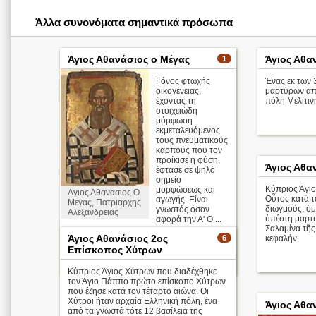
Άλλα συνονόματα σημαντικά πρόσωπα
Άγιος Αθανάσιος ο Μέγας
Άγιος Αθα
1
Γόνος φτωχής
Ένας εκ των
οικογένειας,
μαρτύρων απ
έχοντας τη
πόλη Μελιτιν
στοιχειώδη
μόρφωση
εκμεταλευόμενος
τους πνευματικούς
καρπούς που τον
προίκισε η φύση,
Άγιος Αθα
έφτασε σε ψηλό
σημείο
Κύπριος Άγιο
μορφώσεως και
Αγιος Αθανασιος Ο
Οὗτος κατὰ τ
αγωγής. Είναι
Μεγας, Πατριαρχης
διωγμούς, ὁμ
γνωστός όσον
Αλεξανδρειας
ὑπέστη μαρτυ
αφορά την Α' Ο ...
Σαλαμίνα τῆς
Άγιος Αθανάσιος 2ος
6
κεφαλήν.
Απολυτίκιο
Επίσκοπος Χύτρων
περισσότερα >
Κύπριος Άγιος Χύτρων που διαδέχθηκε
τον Άγιο Πάππο πρώτο επίσκοπο Χύτρων
που έζησε κατά τον τέταρτο αιώνα. Οι
Χύτροι ήταν αρχαία Ελληνική πόλη, ένα
Άγιος Αθα
από τα γνωστά τότε 12 βασίλεια της