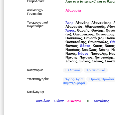
Ετυμολογία:
Από το α (στερητικό) και το θάνα
Αντίστοιχο
Αθανασία
Γυναικείο:
Υποκοριστικά/
Άκης
,
Αθανάης
,
Αθανασάκης
,
Παρωνύμια:
Αθανασιός
,
Αθανασούδς
,
Αθα
Άσιος
,
Θαναής
,
Θανάης
,
Θανά
(το)
,
Θανασάκους
,
Θανασάρας
Θανάσκας
,
Θανασό (το)
,
Θανα
Θανασούλης
,
Θανασούλτς
,
Θά
Θάνους
,
Θάσος
,
Κάκας
,
Νάκας
Νασάκος
,
Νασέλιας
,
Νάσης
,
Ν
Νασός
,
Νάσος
,
Νασούλης
,
Νασ
Νάτσης
,
Νάτσιος
,
Νατσιούλης
Σάκους
,
Σιάκας
,
Σιόκας
,
Σιώκα
Κατηγορία:
Ελληνικό
Χριστιανικό
Υποκατηγορία:
Άγιος/Αγία
Ήρωας/Ηρωίδα
συμπεριφορά
Κατάλογος:
«
Αθανάδας
Αθάνας
Αθανασία
Αθανάσιος