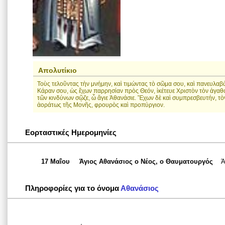
Απολυτίκιο
Τοὺς τελοῦντας τὴν μνήμην, καὶ τιμώντας τὸ σῶμα σου, καὶ πανευλ
Κάραν σου, ὡς ἔχων παρρησίαν πρὸς Θεόν, ἱκέτευε Χριστὸν τὸν ἀγαθόν
τῶν κινδύνων σῷζε, ὦ ἅγιε Ἀθανάσιε. Ἔχων δὲ καὶ συμπρεσβευτήν, τ
ἀοράτως τῆς Μονῆς, φρουρὸς καὶ προπύργιον.
Εορταστικές Ημερομηνίες
17 Μαΐου
Άγιος Αθανάσιος ο Νέος, ο Θαυματουργός
Ά
Πληροφορίες για το όνομα
Αθανάσιος