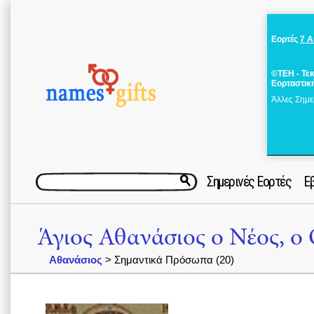
Εορτές
7 
©ΤΕΗ - Τε
Εορταστικ
Άλλες Σημε
Σημερινές Εορτές
Ε
Άγιος Αθανάσιος ο Νέος, ο
Αθανάσιος
> Σημαντικά Πρόσωπα (20)