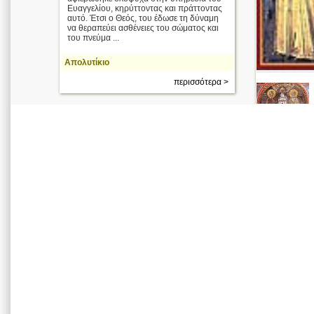
Ευαγγελίου, κηρύττοντας και πράττοντας
αυτό. Έτσι ο Θεός, του έδωσε τη δύναμη
να θεραπεύει ασθένειες του σώματος και
του πνεύμα ...
Απολυτίκιο
περισσότερα >
Οι κτήτορες
της Ιεράς
Μονής
Μεγάλου
Μετεώρου,
Μετέωρα,
όσιος
Αθανάσιος
και όσιος
Ιωάσαφ.
Απολυτίκιο