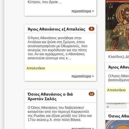
Κύπρου, που βρισκ ...
περισσότερα >
Άγιος Αθανάσιος εξ Ατταλείας
9
Ο Άγιος Αθανάσιος γεννήθηκε στην
Αττάλεια και ζούσε στη Σμύρνη, όπου
συναναστρεφόταν με Οθωμανούς, που
συνεχώς τον κορόιδευαν για την πίστη
του. Αν και αγράμματος, ο Αθανάσιος
Κλαύδιος), Δό
απαντούσε εύστοχα στις κ ...
Άγιος Αθα
Απολυτίκιο
Ο Άγιος Αθα
περισσότερα >
βασανιζόμενο
Απολυτίκιο
Όσιος Αθανάσιος ο διά
12
Χριστόν Σαλός
Οι Άγιοι
Τεσσαράκοντ
α
Ο Όσιος Αθανάσιος του Ναβολόσκυϊ
καταγόταν από την περιοχή Καργκοπόλ
της Ρωσίας και έζησε μεταξύ του 16ου και
Όσιος Αθα
17ου αιώνα μ.Χ. στην πόλη Βάγκα.