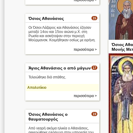
περισσότερα >
Όσιος Αθανάσιος
15
Οι Όσιοι Λάζαρος και Αθανάσιος έζησαν
μεταξύ 14ου και 15ου αιώνα μ.Χ. στη
Ρωσία και ασκήτεψαν στην περιοχή
Μούρμανσκ. Κοιμήθηκαν οσίως με ειρήνη.
Όσιος Αθα
Βολογκντά της
Μονής Με
περισσότερα >
Άγιος Αθανάσιος ο από μάγων
17
Τελειώθηκε διά σπάθης.
Απολυτίκιο
περισσότερα >
Όσιος Αθανάσιος ο
19
θαυματουργός
Από νεαρή ακόμα ηλικία ο Αθανάσιος,
αφιερώθηκε ολόψυχα στην υπηρεσία του