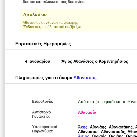
δυο και καταπλάκωσε τους δυο αγίους.
Απολυτίκιο
Ἀθανάσιος συνθανὼν τῷ Ζωσίμῳ,
Ἒνδον πέτρας ἥδιστα καὶ συζῆν ἔχει.
Εορταστικές Ημερομηνίες
4 Ιανουαρίου
Άγιος Αθανάσιος ο Κομεντηρήσιος
Πληροφορίες για το όνομα
Αθανάσιος
Ετυμολογία:
Από το α (στερητικό) και το θάνα
Αντίστοιχο
Αθανασία
Γυναικείο:
Υποκοριστικά/
Άκης
,
Αθανάης
,
Αθανασάκης
,
Παρωνύμια:
Αθανασιός
,
Αθανασούδς
,
Αθα
Άσιος
,
Θαναής
,
Θανάης
,
Θανά