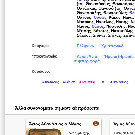
(το)
,
Θανασάκους
,
Θανασάρας
Θανάσκας
,
Θανασό (το)
,
Θανα
Θανασούλης
,
Θανασούλτς
,
Θά
Θάνους
,
Θάσος
,
Κάκας
,
Νάκας
Νασάκος
,
Νασέλιας
,
Νάσης
,
Ν
Νασός
,
Νάσος
,
Νασούλης
,
Νασ
Νάτσης
,
Νάτσιος
,
Νατσιούλης
Σάκους
,
Σιάκας
,
Σιόκας
,
Σιώκα
Κατηγορία:
Ελληνικό
Χριστιανικό
Υποκατηγορία:
Άγιος/Αγία
Ήρωας/Ηρωίδα
συμπεριφορά
Κατάλογος:
«
Αθανάδας
Αθάνας
Αθανασία
Αθανάσιος
Άλλα συνονόματα σημαντικά πρόσωπα
Άγιος Αθανάσιος ο Μέγας
Άγιος Αθα
1
Γόνος φτωχής
Ένας εκ των