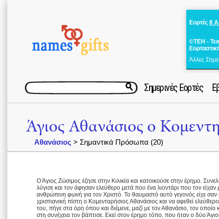
Εορτές
8 
©ΤΕΗ - Τε
Εορταστικ
Άλλες Σημε
Σημερινές Εορτές
Ε
Άγιος Αθανάσιος ο Κομεντ
Αθανάσιος
> Σημαντικά Πρόσωπα (20)
Ο Άγιος Ζώσιμος έζησε στην Κιλικία και κατοικούσε στην έρημο. Συν
λύγισε και τον άφησαν ελεύθερο μετά που ένα λιοντάρι που τον είχαν ρί
ανθρώπινη φωνή για τον Χριστό. Το θαυμαστό αυτό γεγονός είχε σαν
χριστιανική πίστη ο Κομενταρήσιος Αθανάσιος και να αφεθεί ελεύθερ
του, πήγε στα όρη όπου και διέμενε, μαζί με τον Αθανάσιο, τον οποίο 
στη συνέχεια τον βάπτισε. Εκεί στον έρημο τόπο, που ήταν ο δύο Άγιο