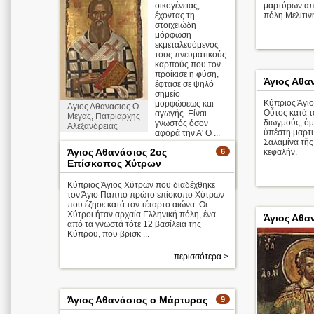
οικογένειας,
μαρτύρων απ
έχοντας τη
πόλη Μελιτιν
στοιχειώδη
μόρφωση
εκμεταλευόμενος
τους πνευματικούς
καρπούς που τον
προίκισε η φύση,
Άγιος Αθα
έφτασε σε ψηλό
σημείο
Κύπριος Άγιο
μορφώσεως και
Αγιος Αθανασιος Ο
Οὗτος κατὰ τ
αγωγής. Είναι
Μεγας, Πατριαρχης
διωγμούς, ὁμ
γνωστός όσον
Αλεξανδρειας
ὑπέστη μαρτυ
αφορά την Α' Ο ...
Σαλαμίνα τῆς
Άγιος Αθανάσιος 2ος
6
κεφαλήν.
Απολυτίκιο
Επίσκοπος Χύτρων
περισσότερα >
Κύπριος Άγιος Χύτρων που διαδέχθηκε
τον Άγιο Πάππο πρώτο επίσκοπο Χύτρων
που έζησε κατά τον τέταρτο αιώνα. Οι
Χύτροι ήταν αρχαία Ελληνική πόλη, ένα
Άγιος Αθα
από τα γνωστά τότε 12 βασίλεια της
Κύπρου, που βρισκ ...
περισσότερα >
Άγιος Αθανάσιος ο Μάρτυρας
9