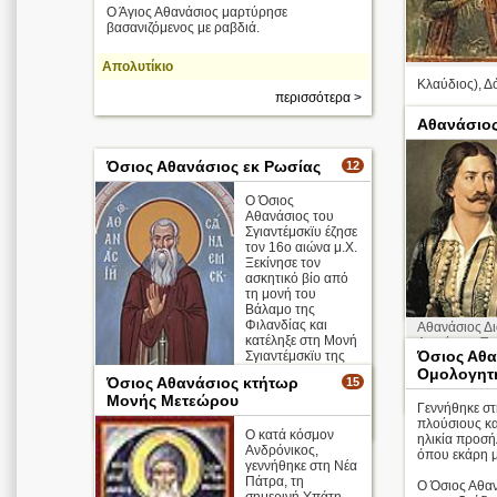
Ο Άγιος Αθανάσιος μαρτύρησε
βασανιζόμενος με ραβδιά.
Απολυτίκιο
Κλαύδιος), Δό
περισσότερα >
Αθανάσιος
Όσιος Αθανάσιος εκ Ρωσίας
12
Ο Όσιος
Αθανάσιος του
Σγιαντέμσκϊυ έζησε
τον 16ο αιώνα μ.Χ.
Οι Άγιοι
Ξεκίνησε τον
Τεσσαράκοντ
α
ασκητικό βίο από
τη μονή του
Βάλαμο της
Φιλανδίας και
Αθανάσιος Δ
κατέληξε στη Μονή
Διονύσιος Τσ
Όσιος Αθα
Σγιαντέμσκϊυ της
Φιλική Εταιρε
περιοχής
Ομολογητ
Όσιος Αθανάσιος κτήτωρ
15
Βολογκντά της Ρωσίας, όπου δι ...
Μονής Μετεώρου
Γεννήθηκε σ
περισσότερα >
πλούσιους και
O κατά κόσμον
ηλικία προσή
Ανδρόνικος,
όπου εκάρη 
γεννήθηκε στη Νέα
Πάτρα, τη
Ο Όσιος Αθαν