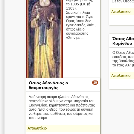
σημερινή Υπάτη,
με τον Θεόδωρ
το 1305 μ.Χ. (ή
1303).
Απολυτίκιο
Σε μικρή ηλικία
έφυγε για το Άγιο
Όρος όπου δεν
έγινε δεκτός, διότι,
όπως λέει ο
συναξαριστής
«Στην με ...
Όσιος Αθ
Κορίνθου
Ο Όσιος Αθαν
ευσέβεια, απε
της βασιλεία
το έτος 937 μ
Απολυτίκιο
Όσιος Αθανάσιος ο
19
θαυματουργός
Από νεαρή ακόμα ηλικία ο Αθανάσιος,
αφιερώθηκε ολόψυχα στην υπηρεσία του
Ευαγγελίου, κηρύττοντας και πράττοντας
αυτό. Έτσι ο Θεός, του έδωσε τη δύναμη
να θεραπεύει ασθένειες του σώματος και
του πνεύμα ...
Οι κτήτορες
της Ιεράς
Μονής
Απολυτίκιο
Μεγάλου
Μετεώρου,