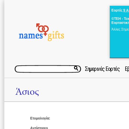
Εορτές
9 
©ΤΕΗ - Τε
Εορταστικ
Άλλες Σημε
Σημερινές Εορτές
Ε
Άσιος
Ετυμολογία:
Αντίστοιχο