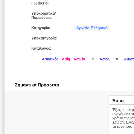
Γυναικείο:
Υποκοριστικά/
Παρωνύμια:
Κατηγορία:
Αρχαίο Ελληνικό
Υποκατηγορία:
Κατάλογος:
«
»
Ασιατικός
Ασίη
Ασινέθ
Άσιος
Άσιοτ
Σημαντικά Πρόσωπα
Άσιος
Έξοχος ποιητ
αναγόμενα στ
χρόνια της ισ
Σαμίων. Ελάχ
τα έργα του.