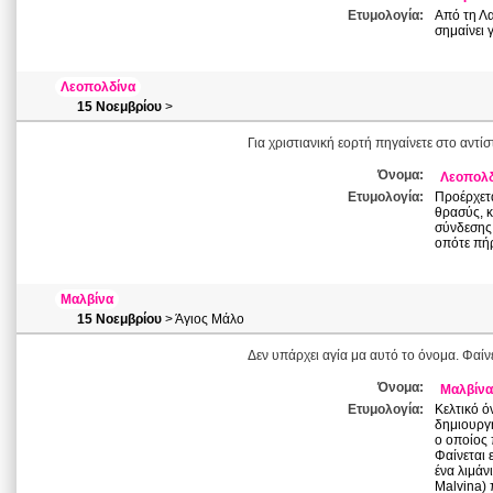
Ετυμολογία:
Από τη Λα
σημαίνει 
Λεοπολδίνα
15 Νοεμβρίου
>
Για χριστιανική εορτή πηγαίνετε στο αντί
Όνομα:
Λεοπολ
Ετυμολογία:
Προέρχετα
θρασύς, κ
σύνδεσης 
οπότε πήρ
Μαλβίνα
15 Νοεμβρίου
> Άγιος Μάλο
Δεν υπάρχει αγία μα αυτό το όνομα. Φαί
Όνομα:
Μαλβίνα
Ετυμολογία:
Κελτικό ό
δημιουργ
ο οποίος 
Φαίνεται 
ένα λιμάν
Malvina) 