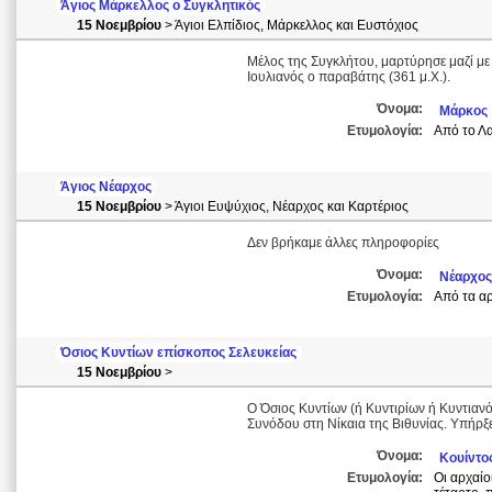
Άγιος Μάρκελλος ο Συγκλητικός
15 Νοεμβρίου
> Άγιοι Ελπίδιος, Μάρκελλος και Ευστόχιος
Μέλος της Συγκλήτου, μαρτύρησε μαζί με
Ιουλιανός ο παραβάτης (361 μ.Χ.).
Όνομα:
Μάρκος
Ετυμολογία:
Από το Λα
Άγιος Νέαρχος
15 Νοεμβρίου
> Άγιοι Ευψύχιος, Νέαρχος και Καρτέριος
Δεν βρήκαμε άλλες πληροφορίες
Όνομα:
Νέαρχος
Ετυμολογία:
Από τα αρ
Όσιος Κυντίων επίσκοπος Σελευκείας
15 Νοεμβρίου
>
Ο Όσιος Κυντίων (ή Κυντιρίων ή Κυντιανό
Συνόδου στη Νίκαια της Βιθυνίας. Υπήρξε
Όνομα:
Κουίντο
Ετυμολογία:
Οι αρχαίο