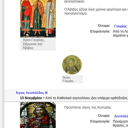
εκτελέστηκαν.
Ο Άβιβος έζησε λίγα χρόνια αργότερα και
προσηλυτισμό.
Όνομα:
Γουρίας
Ετυμολογία:
Από τη Λα
σημαίνει 
Αγιοι Γουρίας,
Σάμωνας και
Άβιβος
Άγιος
Γουρίας
Άγιος Λεοπόλδος ΙΙΙ
15 Νοεμβρίου
> Από το Καθολικό εορτολόγιο. Δεν υπάρχει ορθόδοξος 
Προστάτης άγιος της Αυστρίας
Όνομα:
Λεοπόλ
Ετυμολογία:
Προέρχετα
θρασύς, κ