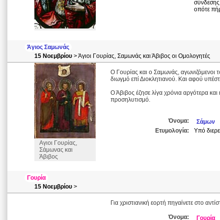
σύνδεσης 
οπότε πήρ
Άγιος Σαμωνάς
15 Νοεμβρίου
> Άγιοι Γουρίας, Σαμωνάς και Άβιβος οι Ομολογητές
Ο Γουρίας και ο Σαμωνάς, αγωνιζόμενοι τ
διωγμό επί Διοκλητιανού. Και αφού υπέ
Ο Άβιβος έζησε λίγα χρόνια αργότερα κα
προσηλυτισμό.
Όνομα:
Σάμων
Ετυμολογία:
Υπό διερ
Αγιοι Γουρίας,
Σάμωνας και
Άβιβος
Γουρία
15 Νοεμβρίου
>
Για χριστιανική εορτή πηγαίνετε στο αντί
Όνομα:
Γουρία