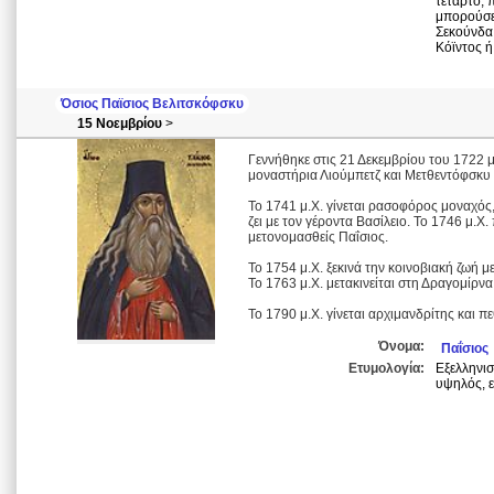
τέταρτο, 
μπορούσε 
Σεκούνδα 
Κόϊντος ή
Όσιος Παϊσιος Βελιτσκόφσκυ
15 Νοεμβρίου
>
Γεννήθηκε στις 21 Δεκεμβρίου του 1722 μ.
μοναστήρια Λιούμπετζ και Μετθεντόφσκυ 
Το 1741 μ.Χ. γίνεται ρασοφόρος μοναχός,
ζει με τον γέροντα Βασίλειο. Το 1746 μ.Χ.
μετονομασθείς Παΐσιος.
Το 1754 μ.Χ. ξεκινά την κοινοβιακή ζωή μ
Το 1763 μ.Χ. μετακινείται στη Δραγομίρνα
Το 1790 μ.Χ. γίνεται αρχιμανδρίτης και π
Όνομα:
Παΐσιος
Ετυμολογία:
Εξελληνισ
υψηλός, ε