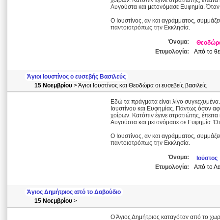
χοίρων. Κατόπιν έγινε στρατιώτης, έπειτα
Αυγούστα και μετονόμασε Ευφημία. Όταν 
Ο Ιουστίνος, αν και αγράμματος, συμμάζε
παντοιοτρόπως την Εκκλησία.
Όνομα:
Θεοδώρ
Ετυμολογία:
Από το θε
Άγιοι Ιουστίνος ο ευσεβής Βασιλεύς
15 Νοεμβρίου
> Άγιοι Ιουστίνος και Θεοδώρα οι ευσεβείς βασιλείς
Εδώ τα πράγματα είναι λίγο συγκεχυμένα
Ιουστίνου και Ευφημίας. Πάντως όσον α
χοίρων. Κατόπιν έγινε στρατιώτης, έπειτα
Αυγούστα και μετονόμασε σε Ευφημία. Ότ
Ο Ιουστίνος, αν και αγράμματος, συμμάζε
παντοιοτρόπως την Εκκλησία.
Όνομα:
Ιούστος
Ετυμολογία:
Aπό το Λα
Άγιος Δημήτριος από το Δαβούδιο
15 Νοεμβρίου
>
Ο Άγιος Δημήτριος καταγόταν από το χωρ