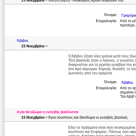
15 Νοεμβρίου
> Κινητή εορτή - Ανακομιδή Ιερών Λειψανων του
Όνομα:
Γρηγόρι
Ετυμολογία:
Από το ρή
προσέχει,
Άβιβος
15 Νοεμβρίου
>
Ο Άβιβος έζησε λίγα χρόνια μετά τους δ
Τότε βασιλιάς ήταν ο Λικίνιος, ο γνωστό
διακρινόταν για τη μεγάλη ευσέβεια του κ
στο Ιερό κήρυγμα. Κήρυξε, δηλαδή, το λ
ζωντανός από τον ηγεμόνα.
Όνομα:
Άβιβος
Ετυμολογία:
Από το αρ
σημαίνει 
'Τελ Αβιβ
Αγία Θεοδώρα η ευσεβής βασίλισσα
15 Νοεμβρίου
> Άγιοι Ιουστίνος και Θεοδώρα οι ευσεβείς βασιλείς
Εδώ τα πράγματα είναι λίγο συγκεχυμένα
Ιουστίνου και Ευφημίας. Πάντως όσο αφ