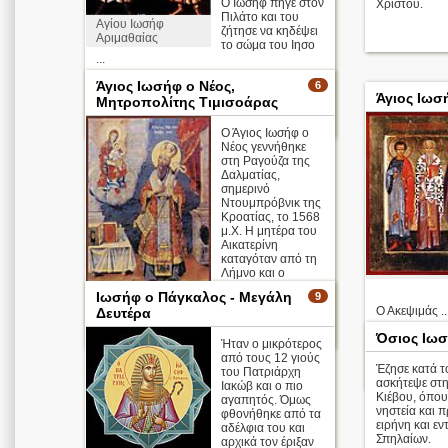
Ο Ιωσήφ πήγε στον
Χριστού.
Πιλάτο και του
Αγίου Ιωσήφ
ζήτησε να κηδέψει
Αριμαθαίας
το σώμα του Ιησο
...
Άγιος Ιωσήφ ο Νέος,
6
Απολυτίκιο
Άγιος Ιωσ
Μητροπολίτης Τιμισοάρας
περισσότερα >
Ο Άγιος Ιωσήφ ο
Νέος γεννήθηκε
στη Ραγούζα της
Δαλματίας,
σημερινό
Ντουμπρόβνικ της
Κροατίας, το 1568
μ.Χ. Η μητέρα του
Αικατερίνη
καταγόταν από τη
Λήμνο και ο
πατέρας του
Ιωσήφ ο Πάγκαλος - Μεγάλη
9
Ιωάννης ήταν Βενετός καραβοκ ...
Ο Ακεψιμάς ..
Δευτέρα
περισσότερα >
Όσιος Ιω
Ήταν ο μικρότερος
Απολυτίκιο
από τους 12 γιούς
Έζησε κατά τ
του Πατριάρχη
ασκήτεψε στ
Ιακώβ και ο πιο
Κιέβου, όπου 
αγαπητός. Όμως
νηστεία και 
φθονήθηκε από τα
ειρήνη και ε
αδέλφια του και
Σπηλαίων.
αρχικά τον έριξαν