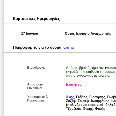
Εορταστικές Ημερομηνίες
17 Ιουνίου
Όσιος Ιωσὴφ ο Αναχωρητής
Πληροφορίες για το όνομα
Ιωσήφ
Ετυμολογία:
Από το εβραϊκό ρήμα יסף (γιασάπ) που σημαίνει προσθέτω ή αυξάνω και
εκφράζει την επιθυμία / προσευχ
πάντα εννοώντας με ένα γιο.
Αντίστοιχο
Ιωσηφίνα
Γυναικείο:
Υποκοριστικά/
Άκης
,
Γιόβης
,
Γιοσήφης
,
Γιώβ
Παρωνύμια:
Ζοζέφ
,
Ζωσέφ
,
Ιωσηφάκης
,
Ιω
(παλίνδρομο-καρκινικό
,
δηλαδή
Τζουζέπε
,
Φίφης
,
Φιφής