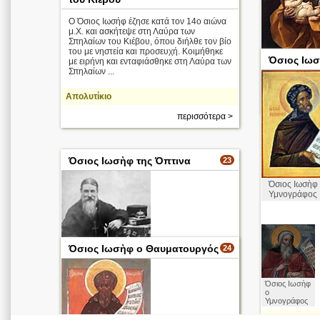
Ο Όσιος Ιωσήφ έζησε κατά τον 14ο αιώνα
μ.Χ. και ασκήτεψε στη Λαύρα των
Σπηλαίων του Κιέβου, όπου διήλθε τον βίο
του με νηστεία και προσευχή. Κοιμήθηκε
Όσιος Ιω
με ειρήνη και ενταφιάσθηκε στη Λαύρα των
Ο Ιωσήφ με τ
Σπηλαίων ...
μωρό Ιησού 
Reni
Απολυτίκιο
περισσότερα >
Όσιος Ιωσὴφ της Όπτινα
23
Όσιος Ιωσὴφ
Υμνογράφος
Όσιος Ιωσὴφ ο Θαυματουργός
24
Όσιος Ιωσὴφ
Όσιος Ιωσὴφ της
ο
Όπτινα
Υμνογράφος
περισσότερα >
Απολυτίκιο