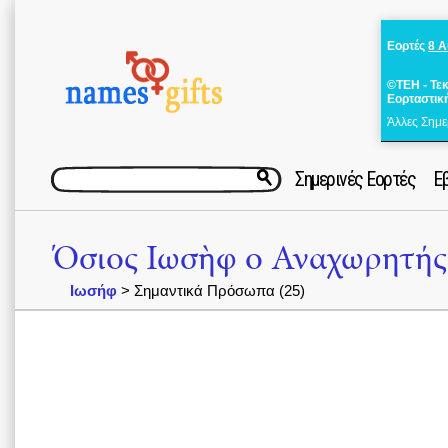
Εορτές
8 
©ΤΕΗ - Τε
Εορταστικ
Άλλες Σημε
Σημερινές Εορτές
Ε
Όσιος Ιωσὴφ ο Αναχωρητής
Ιωσήφ
> Σημαντικά Πρόσωπα (25)