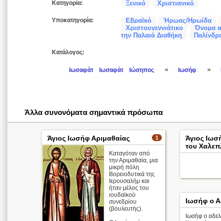
Κατηγορία:
Ξενικό
Χριστιανικό
Υποκατηγορία:
Εβραϊκό
Ήρωας/Ηρωίδα
Χριστουγεννιάτικο
Όνομα α
την Παλαιά Διαθήκη
Παλίνδρο
Κατάλογος:
«
»
Ιωσαφάτ
Ιωσαφάτ
Ιώσηπος
Ιωσήφ
Άλλα συνονόματα σημαντικά πρόσωπα
Άγιος Ιωσήφ Αριμαθαίας
Άγιος Ιωσ
1
του Χαλεπ
Καταγόταν από
την Αριμαθαία, μια
μικρή πόλη
Βορειοδυτικά της
Ιερουσαλήμ και
ήταν μέλος του
ιουδαϊκού
Ιωσήφ ο Α
συνεδρίου
(βουλευτής).
Ιωσήφ ο αδελ