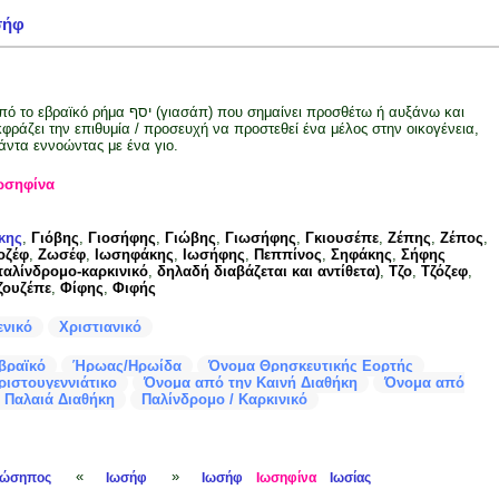
σήφ
ο εβραϊκό ρήμα יסף (γιασάπ) που σημαίνει προσθέτω ή αυξάνω και
κφράζει την επιθυμία / προσευχή να προστεθεί ένα μέλος στην οικογένεια,
άντα εννοώντας με ένα γιο.
ωσηφίνα
κης
,
Γιόβης
,
Γιοσήφης
,
Γιώβης
,
Γιωσήφης
,
Γκιουσέπε
,
Ζέπης
,
Ζέπος
,
οζέφ
,
Ζωσέφ
,
Ιωσηφάκης
,
Ιωσήφης
,
Πεππίνος
,
Σηφάκης
,
Σήφης
παλίνδρομο-καρκινικό
,
δηλαδή διαβάζεται και αντίθετα)
,
Τζο
,
Τζόζεφ
,
ζουζέπε
,
Φίφης
,
Φιφής
ενικό
Χριστιανικό
βραϊκό
Ήρωας/Ηρωίδα
Όνομα Θρησκευτικής Εορτής
ριστουγεννιάτικο
Όνομα από την Καινή Διαθήκη
Όνομα από
 Παλαιά Διαθήκη
Παλίνδρομο / Καρκινικό
«
»
Ιώσηπος
Ιωσήφ
Ιωσήφ
Ιωσηφίνα
Ιωσίας