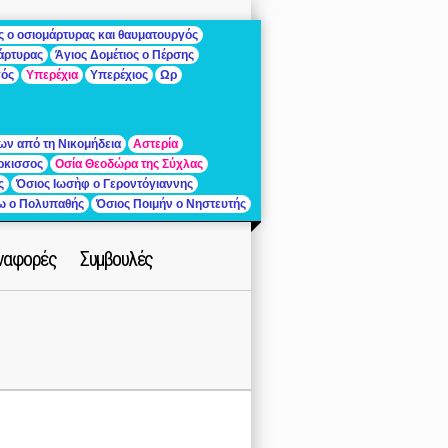
ς ο οσιομάρτυρας και θαυματουργός
μάρτυρας
Άγιος Δομέτιος ο Πέρσης
γός
Υπερέχια
Υπερέχιος
Ωρ
ων από τη Νικομήδεια
Αστερία
ρκισσος
Οσία Θεοδώρα της Σύχλας
ς
Όσιος Ιωσὴφ ο Γεροντόγιαννης
ίω ο Πολυπαθής
Όσιος Ποιμήν ο Νηστευτής
ναφορές
Συμβουλές