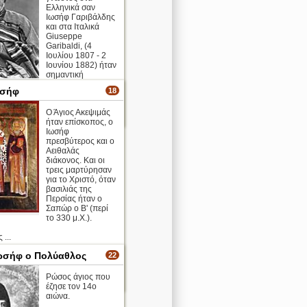
Ελληνικά σαν
Ιωσήφ Γαριβάλδης
και στα Ιταλικά
Giuseppe
Garibaldi, (4
Ιουλίου 1807 - 2
Ιουνίου 1882) ήταν
σημαντική
στρατιωτική και
ωσήφ
18
υσιογνωμία της Ιταλίας ...
Ο Άγιος Ακεψιμάς
περισσότερα >
ήταν επίσκοπος, ο
Ιωσήφ
πρεσβύτερος και ο
Αειθαλάς
διάκονος. Και οι
τρεις μαρτύρησαν
για το Χριστό, όταν
βασιλιάς της
Περσίας ήταν ο
Σαπώρ ο Β' (περί
το 330 μ.Χ.).
 ...
ωσήφ ο Πολύαθλος
22
ο
Ρώσος άγιος που
περισσότερα >
έζησε τον 14ο
αιώνα.