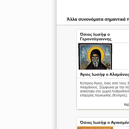
Άλλα συνονόματα σημαντικά
Όσιος Ιωσὴφ ο
Γεροντόγιαννης
Άγιος Ιωσήφ ο Αλαμάνο
Κύπριος Άγιος, ένας από τους 
Αλαμάνους. Σύμφωνα με την π
ασκήτεψε στο χωριό Λυθροδόντ
Όσιος Ιωσὴφ ο
επαρχίας Λευκωσίας (Κύπρος).
Γεροντόγιαννης
περ
περ
Όσιος Ιωσὴφ ο Αγιασμέ