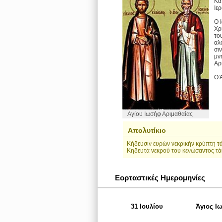
Κα
Ιε
Ο 
Χρ
το
αλ
σι
μν
Αρ
Ο 
Αγίου Ιωσήφ Αριμαθαίας
Απολυτίκιο
Kήδευσιν ευρών νεκρικήν κρύπτη τ
Kηδευτά νεκρού του κενώσαντος τά
Εορταστικές Ημερομηνίες
31 Ιουλίου
Άγιος Ι