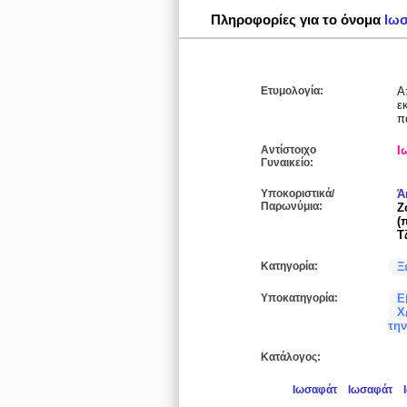
Πληροφορίες για το όνομα
Ιω
Ετυμολογία:
Από τ
ε
π
Αντίστοιχο
Ι
Γυναικείο:
Υποκοριστικά/
Ά
Παρωνύμια:
Ζ
(
Τ
Κατηγορία:
Ξ
Υποκατηγορία:
Ε
Χ
την
Κατάλογος:
Ιωσαφάτ
Ιωσαφάτ