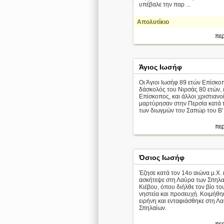
υπέβαλε την παρ ...
Απολυτίκιο
περ
Άγιος Ιωσήφ
Οι Άγιοι Ιωσήφ 89 ετών Επίσκοπ
δάσκολός του Νιρσάς 80 ετών, 
Επίσκοπος, και άλλοι χριστιανο
μαρτύρησαν στην Περσία κατά τ
των διωγμών του Σαπώρ του Β’
περ
Όσιος Ιωσήφ
Έζησε κατά τον 14ο αιώνα μ.Χ. 
ασκήτεψε στη Λαύρα των Σπηλα
Κιέβου, όπου διήλθε τον βίο το
νηστεία και προσευχή. Κοιμήθη
ειρήνη και ενταφιάσθηκε στη Λ
Σπηλαίων.