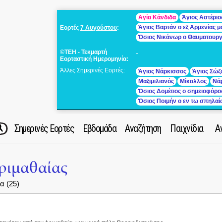
Αγία Κάνδιδα
Άγιος Αστέριο
Άγιος Βαρτάν ο εξ Αρμενίας 
Εορτές
7 Αυγούστου
:
Όσιος Νικάνωρ ο Θαυματουρ
©ΤΕΗ - Τεκμαρτή
-
Εορταστική Ημερομηνία:
Άλλες Σημερινές Εορτές:
Άγιος Νάρκισσος
Άγιος Σώζ
Μαξιμιλιανός
Μίκαλλος
Νά
Όσιος Δομέτιος ο σημειοφόρο
Όσιος Ποιμήν ο εν τω σπηλα
Σημερινές Εορτές
Εβδομάδα
Αναζήτηση
Παιχνίδια
Α
ριμαθαίας
 (25)