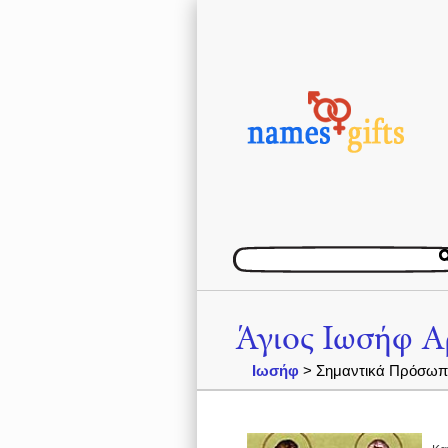
Άγιος Ιωσήφ Α
Ιωσήφ
> Σημαντικά Πρόσωπα