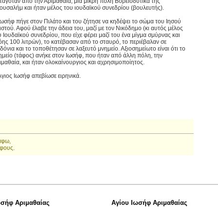
ταγόταν από την Αριμαθαία, μια μικρή πόλη Βορειοδυτικά της
ρουσαλήμ και ήταν μέλος του ιουδαϊκού συνεδρίου (βουλευτής).
Ιωσήφ πήγε στον Πιλάτο και του ζήτησε να κηδέψει το σώμα του Ιησού
ιστού. Αφού έλαβε την άδεια του, μαζί με τον Νικόδημο (κι αυτός μέλος
υ Ιουδαϊκού συνεδρίου, που είχε φέρει μαζί του ένα μίγμα σμύρνας και
όης 100 λιτρών), το κατέβασαν από το σταυρό, το περιέβαλαν σε
νδόνια και το τοποθέτησαν σε λαξευτό μνημείο. Αξιοσημείωτο είναι ότι το
ημείο (τάφος) ανήκε στον Ιωσήφ, που ήταν από άλλη πόλη, την
ιμαθαία, και ήταν ολοκαίνουργιος και αχρησιμοποίητος.
Άγιος Ιωσήφ απεβίωσε ειρηνικά.
άφω,
φους.
ωσήφ Αριμαθαίας
Αγίου Ιωσήφ Αριμαθαίας