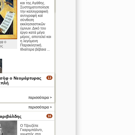
και της Αγάθης.
Συστηματοποίησε
περισσότερα >
την καλλιγραφικὴ
αντιγραφὴ καὶ
σύνθεση
εκκλησιαστικῶν
ύμνων. Δικό του
έργο κατά μέγα
μέρος, αποτελεί και
η λεγόμενη
ὴφ ο
Παρακλητική.
ος
Ιδιαίτερα βέβαια ...
ωσὴφ ο Νεομάρτυρας
13
επλή
φ
περισσότερα >
ο
περισσότερα >
αριβάλδης
16
Ο Τζουζέπε
Γκαριμπάλντι,
γνωστός στα