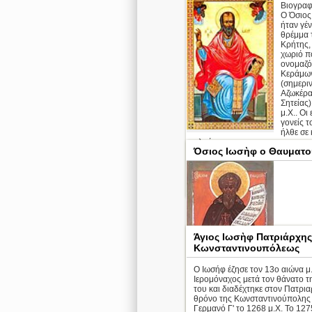
Βιογραφ
Ο Όσιος
ήταν γέ
θρέμμα 
Κρήτης,
χωριό π
ονομαζό
Κεράμω
(σημερι
Αζωκέρ
Σητείας)
μ.Χ.. Οι
γονείς τ
ήλθε σε
ηλικία το ...
Όσιος Ιωσὴφ ο Θαυματο
Απολυτίκιο
περ
Άγιος Ιωσὴφ Πατριάρχης
Κωνσταντινουπόλεως
Ο Ιωσήφ έζησε τον 13ο αιώνα μ.
Όσιος Ιωσὴφ ο
Ιερομόναχος μετά τον θάνατο τ
Θαυματουργός
του και διαδέχτηκε στον Πατρια
θρόνο της Κωνσταντινούπολης
περ
Γερμανό Γ' το 1268 μ.Χ. Το 127