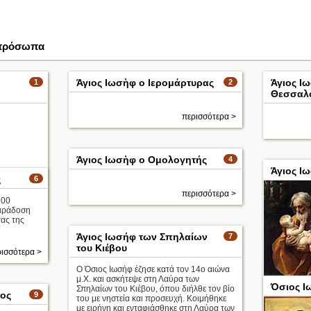
 πρόσωπα
Άγιος Ιωσὴφ ο Ιερομάρτυρας
Άγιος Ι
1
2
Θεσσαλ
περισσότερα >
Άγιος Ιωσὴφ ο Ομολογητής
4
Άγιος Ι
ς
6
περισσότερα >
300
αράδοση
ας της
Άγιος Ιωσήφ των Σπηλαίων
7
του Κιέβου
ισσότερα >
ισσότερα >
Ο Όσιος Ιωσήφ έζησε κατά τον 14ο αιώνα
μ.Χ. και ασκήτεψε στη Λαύρα των
Όσιος Ι
Σπηλαίων του Κιέβου, όπου διήλθε τον βίο
Ο Ιωσήφ μ
νος
9
του με νηστεία και προσευχή. Κοιμήθηκε
μωρό Ιησο
με ειρήνη και ενταφιάσθηκε στη Λαύρα των