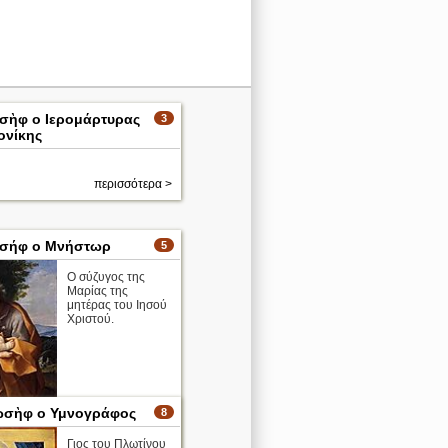
ωσὴφ ο Ιερομάρτυρας
3
ονίκης
περισσότερα >
ωσήφ ο Μνήστωρ
5
Ο σύζυγος της
Μαρίας της
μητέρας του Ιησού
Χριστού.
ωσὴφ ο Υμνογράφος
8
ε το
ύ Guido
Γιος του Πλωτίνου