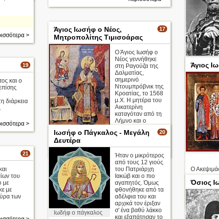
Άγιος Ιωσήφ ο Νέος,
17
ισσότερα >
Μητροπολίτης Τιμισοάρας
Ο Άγιος Ιωσήφ ο
Νέος γεννήθηκε
Άγιος Ι
19
στη Ραγούζα της
πολιτική φ
Δαλματίας,
σημερινό
ος και ο
Ντουμπρόβνικ της
επίσης
Κροατίας, το 1568
ί
μ.Χ. Η μητέρα του
η διάρκεια
Αικατερίνη
.
καταγόταν από τη
Λήμνο και ο
ισσότερα >
πατέρας του
Ιωσήφ ο Πάγκαλος - Μεγάλη
20
Ιωάννης ήταν Βενετός καραβοκ ...
Δευτέρα
περισσότερα >
21
Ήταν ο μικρότερος
από τους 12 γιούς
και
του Πατριάρχη
Ο Ακεψιμάς
ίων του
Ιακώβ και ο πιο
Όσιος Ι
υ με
αγαπητός. Όμως
Απολυτίκι
κε με
φθονήθηκε από τα
αύρα των
αδέλφια του και
αρχικά τον έριξαν
σ' ένα βαθύ λάκκο
Ιωδήφ ο πάγκαλος
και εξαπάτησαν το