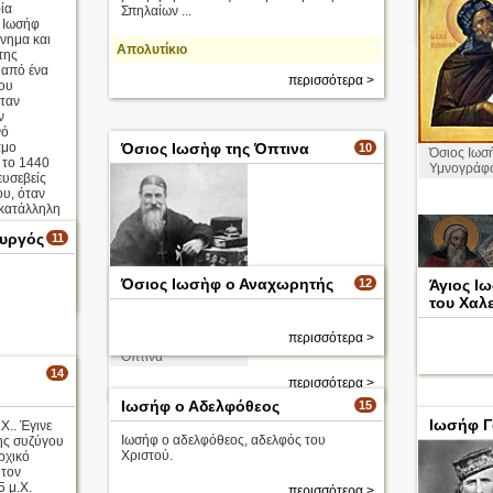
Reni
ία
Σπηλαίων ...
 Ιωσήφ
ννημα και
Απολυτίκιο
της
 από ένα
περισσότερα >
ου
ταν
ν
νό
αμο
Όσιος Ιωσὴφ της Όπτινα
10
Όσιος Ιωσ
 το 1440
Υμνογράφ
 ευσεβείς
ου, όταν
 κατάλληλη
υργός
11
Όσιος Ιωσὴφ ο Αναχωρητής
12
Άγιος Ι
ισσότερα >
του Χαλ
Όσιος Ιωσὴ
ο
Υμνογράφος
περισσότερα >
Όσιος Ιωσὴφ της
Όπτινα
Απολυτίκι
14
περισσότερα >
Ιωσήφ ο Αδελφόθεος
15
Ιωσήφ Γ
Χ.. Έγινε
Ιωσήφ ο αδελφόθεος, αδελφός του
ης συζύγου
Χριστού.
ρχικό
 τον
ισσότερα >
5 μ.Χ.
περισσότερα >