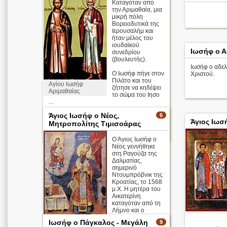
Καταγόταν από
την Αριμαθαία, μια
μικρή πόλη
Βορειοδυτικά της
Ιερουσαλήμ και
ήταν μέλος του
ιουδαϊκού
Ιωσήφ ο Α
συνεδρίου
(βουλευτής).
Ιωσήφ ο αδελ
Ο Ιωσήφ πήγε στον
Χριστού.
Πιλάτο και του
Αγίου Ιωσήφ
ζήτησε να κηδέψει
Αριμαθαίας
το σώμα του Ιησο
...
Άγιος Ιωσήφ ο Νέος,
6
Απολυτίκιο
Άγιος Ιωσ
Μητροπολίτης Τιμισοάρας
περισσότερα >
Ο Άγιος Ιωσήφ ο
Νέος γεννήθηκε
στη Ραγούζα της
Δαλματίας,
σημερινό
Ντουμπρόβνικ της
Κροατίας, το 1568
μ.Χ. Η μητέρα του
Αικατερίνη
καταγόταν από τη
Λήμνο και ο
πατέρας του
Ιωσήφ ο Πάγκαλος - Μεγάλη
9
Ιωάννης ήταν Βενετός καραβοκ ...