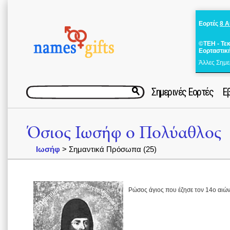
Εορτές
8 
©ΤΕΗ - Τε
Εορταστικ
Άλλες Σημε
Σημερινές Εορτές
Ε
Όσιος Ιωσήφ ο Πολύαθλος
Ιωσήφ
> Σημαντικά Πρόσωπα (25)
Ρώσος άγιος που έζησε τον 14ο αιών