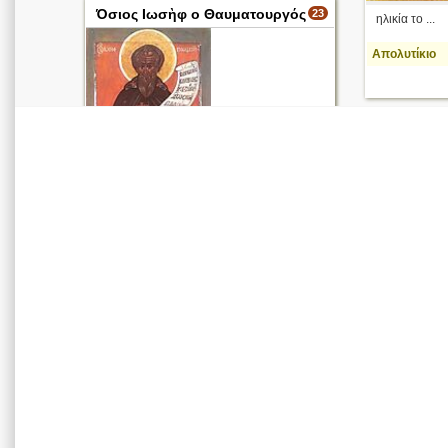
Όσιος Ιωσὴφ ο Θαυματουργός
23
ηλικία το ...
Απολυτίκιο
Όσιος Ιωσὴφ της
Όπτινα
περισσότερα >
Όσιος Ιωσὴφ ο
Θαυματουργός
περισσότερα >