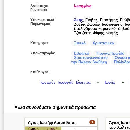
Αντίστοιχο
Ιωσηφίνα
Γυναικείο:
Υποκοριστικά/
Άκης
,
Γιόβης
,
Γιοσήφης
,
Γιώβ
Παρωνύμια:
Ζοζέφ
,
Ζωσέφ
,
Ιωσηφάκης
,
Ιω
(παλίνδρομο-καρκινικό
,
δηλαδή
Τζουζέπε
,
Φίφης
,
Φιφής
Κατηγορία:
Ξενικό
Χριστιανικό
Υποκατηγορία:
Εβραϊκό
Ήρωας/Ηρωίδα
Χριστουγεννιάτικο
Όνομα α
την Παλαιά Διαθήκη
Παλίνδρο
Κατάλογος:
«
»
Ιωσαφάτ
Ιωσαφάτ
Ιώσηπος
Ιωσήφ
Άλλα συνονόματα σημαντικά πρόσωπα
Άγιος Ιωσήφ Αριμαθαίας
Άγιος Ιωσ
1
του Χαλεπ