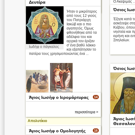
Ο Ακεψιμάς ..
Δευτέρα
περισσότερα >
Όσιος Ιω
Ήταν ο μικρότερος
Απολυτίκιο
από τους 12 γιούς
Έζησε κατά τ
του Πατριάρχη
ασκήτεψε στ
Ιακώβ και ο πιο
Κιέβου, όπου 
αγαπητός. Όμως
νηστεία και 
φθονήθηκε από τα
ειρήνη και ε
αδέλφια του και
Σπηλαίων.
αρχικά τον έριξαν
σ' ένα βαθύ λάκκο
Ιωδήφ ο πάγκαλος
και εξαπάτησαν το
πατέρα τους χρησιμοποιώντας ένα ...
Όσιος Ιωσ
Ο Ιωσήφ στο
Ο Ιωσήφ
Άγιος Ιωσὴφ ο Ιερομάρτυρας
14
πηγάδι
αποφεύγει
την ερωτική
προσέγγιση
της συζύγου
περισσότερα >
του Πετεφρή
Άγιος Ιωσ
Απολυτίκιο
Θεσσαλον
περισσότερα >
Άγιος Ιωσὴφ ο Ομολογητής
16