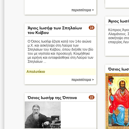
περισσότερα >
Άγιος Ιωσ
Άγιος Ιωσήφ των Σπηλαίων
19
Κύπριος Άγιο
του Κιέβου
Αλαμάνους. 
ασκήτεψε στ
Ο Όσιος Ιωσήφ έζησε κατά τον 14ο αιώνα
επαρχίας Λευ
μ.Χ. και ασκήτεψε στη Λαύρα των
Σπηλαίων του Κιέβου, όπου διήλθε τον βίο
του με νηστεία και προσευχή. Κοιμήθηκε
με ειρήνη και ενταφιάσθηκε στη Λαύρα των
Σπηλαίων ...
Όσιος Ιωσ
Απολυτίκιο
περισσότερα >
Όσιος Ιωσὴφ της Όπτινα
22