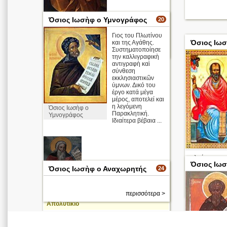
Όσιος Ιωσὴφ ο Υμνογράφος
20
Ο Ιωσήφ με το
μωρό Ιησού Guido
Γιος του Πλωτίνου
Reni
Όσιος Ιωσ
και της Αγάθης.
Συστηματοποίησε
περισσότερα >
την καλλιγραφικὴ
αντιγραφὴ καὶ
σύνθεση
εκκλησιαστικῶν
ύμνων. Δικό του
έργο κατά μέγα
μέρος, αποτελεί και
η λεγόμενη
Όσιος Ιωσὴφ ο
Παρακλητική.
Υμνογράφος
Ιδιαίτερα βέβαια ...
ηλικία το ...
Όσιος Ιω
Όσιος Ιωσὴφ ο Αναχωρητής
24
Απολυτίκιο
Όσιος Ιωσὴφ
ο
Υμνογράφος
περισσότερα >
Απολυτίκιο
περισσότερα >