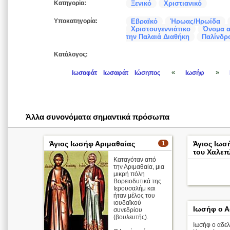
Κατηγορία:
Ξενικό
Χριστιανικό
Υποκατηγορία:
Εβραϊκό
Ήρωας/Ηρωίδα
Χριστουγεννιάτικο
Όνομα α
την Παλαιά Διαθήκη
Παλίνδρο
Κατάλογος:
«
»
Ιωσαφάτ
Ιωσαφάτ
Ιώσηπος
Ιωσήφ
Άλλα συνονόματα σημαντικά πρόσωπα
Άγιος Ιωσήφ Αριμαθαίας
Άγιος Ιωσ
1
του Χαλεπ
Καταγόταν από
την Αριμαθαία, μια
μικρή πόλη
Βορειοδυτικά της
Ιερουσαλήμ και
ήταν μέλος του
ιουδαϊκού
Ιωσήφ ο Α
συνεδρίου
(βουλευτής).
Ιωσήφ ο αδελ