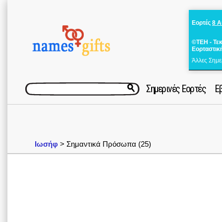
Εορτές
8 
©ΤΕΗ - Τε
Εορταστικ
Άλλες Σημε
Σημερινές Εορτές
Ε
Ιωσήφ
> Σημαντικά Πρόσωπα (25)