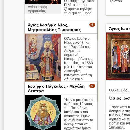
Ο Ιωσήφ πήγε στον
Χριστού.
Πιλάτο και του
Αγίου Ιωσήφ
ζήτησε να κηδέψει
Αριμαθαίας
το σώμα του Ιησο
...
Άγιος Ιωσήφ ο Νέος,
6
Απολυτίκιο
Άγιος Ιωσ
Μητροπολίτης Τιμισοάρας
περισσότερα >
Ο Άγιος Ιωσήφ ο
Νέος γεννήθηκε
στη Ραγούζα της
Δαλματίας,
σημερινό
Ντουμπρόβνικ της
Κροατίας, το 1568
μ.Χ. Η μητέρα του
Αικατερίνη
καταγόταν από τη
Λήμνο και ο
πατέρας του
Ιωσήφ ο Πάγκαλος - Μεγάλη
9
Ιωάννης ήταν Βενετός καραβοκ ...
Ο Ακεψιμάς ..
Δευτέρα
περισσότερα >
Όσιος Ιω
Ήταν ο μικρότερος
Απολυτίκιο
από τους 12 γιούς
Έζησε κατά τ
του Πατριάρχη
ασκήτεψε στ
Ιακώβ και ο πιο
Κιέβου, όπου 
αγαπητός. Όμως
νηστεία και 
φθονήθηκε από τα
ειρήνη και ε
αδέλφια του και
Σπηλαίων.
αρχικά τον έριξαν