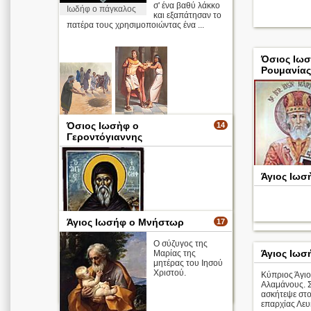
σ' ένα βαθύ λάκκο
Ιωδήφ ο πάγκαλος
και εξαπάτησαν το
πατέρα τους χρησιμοποιώντας ένα ...
Όσιος Ιωσ
Ρουμανίας
Ο Ιωσήφ στο
Ο Ιωσήφ
Όσιος Ιωσὴφ ο
14
πηγάδι
αποφεύγει
Γεροντόγιαννης
την ερωτική
προσέγγιση
της συζύγου
του Πετεφρή
Άγιος Ιωσ
Απολυτίκιο
περισσότερα >
Άγιος Ιωσήφ ο Μνήστωρ
17
Ο σύζυγος της
Άγιος Ιωσ
Μαρίας της
μητέρας του Ιησού
Όσιος Ιωσὴφ ο
Χριστού.
Γεροντόγιαννης
Κύπριος Άγιο
Αλαμάνους. 
περισσότερα >
ασκήτεψε στ
επαρχίας Λευ