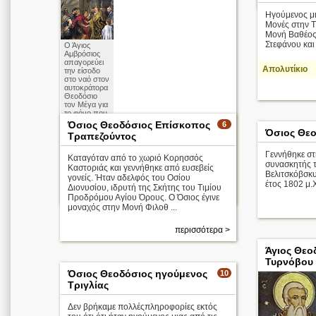
Ηγούμενος μι
Μονές στην Τ
Μονή Βαθέος
Στεφάνου και
Ο Άγιος
Αμβρόσιος
απαγορεύει
Απολυτίκιο
την είσοδο
στο ναό στον
αυτοκράτορα
Θεοδόσιο
τον Μέγα για
το φόνο που
διέπραξε
Όσιος Θεοδόσιος Επίσκοπος
6
στον
Όσιος Θεο
Τραπεζούντος
Ιππόδρομο
Θεσσαλονίκ
Γεννήθηκε στ
ης
Καταγόταν από το χωριό Κορησσός
συνασκητής τ
Καστοριάς και γεννήθηκε από ευσεβείς
Απολυτίκιο
Βελιτσκόβσκυ
γονείς. Ήταν αδελφός του Οσίου
έτος 1802 μ.
Διονυσίου, ιδρυτή της Σκήτης του Τιμίου
περισσότερα >
Προδρόμου Αγίου Όρους. Ο Όσιος έγινε
μοναχός στην Μονή Φιλοθ ...
περισσότερα >
Άγιος Θεο
Τυρνόβου
Όσιος Θεοδόσιος ηγούμενος
10
Τριγλίας
Δεν βρήκαμε πολλέςπληροφορίες εκτός