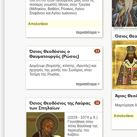
του ότι ότι ήταν ηγούμενος μιας από τις
τέσσερις γνωστές Μονές στην Τριγλία
(Μιδηκίου, Βαθέος Ρύακος, Αγίου
Στεφάνου και Αγίου Ιωάννου).
Απολυτίκιο
περισσότερα >
Κωνσταντινού
Όσιος Θεο
Όσιος Θεοδόσιος ο
13
Θαυματουργός (Ρώσος)
Δομήτωρ (δομητής, κτίστης, ιδρυτής) και
αρχηγός της μονής του Σωτήρος στην
Τοτίμη της Ρωσίας.
περισσότερα >
του προς τον 
Άγιος Θεο
Όσιος Θεοδόσιος της Λαύρας
16
Μαρτύρησε δ
των Σπηλαίων
Απολυτίκιο
(1029 - 1074 μ.Χ.)
Γεννήθηκε στην
πόλη Βασίλιεφ της
περιοχής του
Κιέβου.