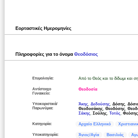
Εορταστικές Ημερομηνίες
Πληροφορίες για το όνομα
Θεοδόσιος
Ετυμολογία:
Από το Θεός και το δίδωμι και σ
Αντίστοιχο
Θεοδοσία
Γυναικείο:
Υποκοριστικά/
Άκης
,
Δεδούσης
,
Δόσης
,
Δόσι
Παρωνύμια:
Θεοδοσάκης
,
Θεοδόσης
,
Θεοδ
Σάκης
,
Σούλης
,
Τοτός
,
Φεόσης
Κατηγορία:
Αρχαίο Ελληνικό
Χριστιανι
Υποκατηγορία:
Άγιος/Αγία
Βασιλιάς
Αγω