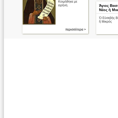
Κοιμήθηκε με
ειρήνη.
Άγιος Βασ
Νέος ἢ Μι
Ὁ Εὐσεβὴς Βα
ἢ Μικρός
περισσότερα >