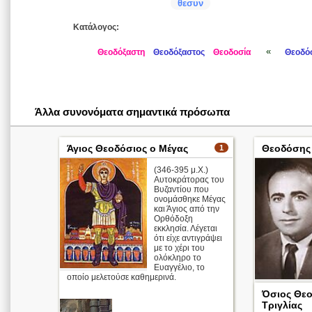
θεσυν
Κατάλογος:
«
Θεοδόξαστη
Θεοδόξαστος
Θεοδοσία
Θεοδό
Άλλα συνονόματα σημαντικά πρόσωπα
Άγιος Θεοδόσιος ο Μέγας
Θεοδόσης
1
(346-395 μ.Χ.)
Αυτοκράτορας του
Βυζαντίου που
ονομάσθηκε Μέγας
και Άγιος από την
Ορθόδοξη
εκκλησία. Λέγεται
ότι είχε αντιγράψει
με το χέρι του
ολόκληρο το
Ευαγγέλιο, το
οποίο μελετούσε καθημερινά.
Αγγλικό ζυγό, 
Όσιος Θεο
Τριγλίας