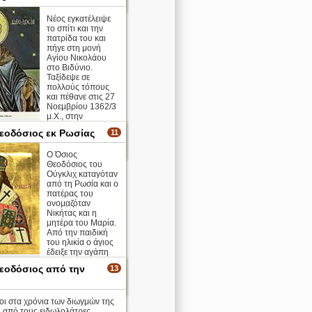
περισσότερα >
Νέος εγκατέλειψε
το σπίτι και την
πατρίδα του και
πήγε στη μονή
Αγίου Νικολάου
στο Βιδύνιο.
Ταξίδεψε σε
πολλούς τόπους
και πέθανε στις 27
Νοεμβρίου 1362/3
μ.Χ., στην
ούπολη όπου και κηδεύτηκ ...
εοδόσιος εκ Ρωσίας
11
περισσότερα >
Ο Όσιος
Θεοδόσιος του
Ούγκλιχ καταγόταν
από τη Ρωσία και ο
πατέρας του
ονομαζόταν
Νικήτας και η
μητέρα του Μαρία.
Από την παιδική
του ηλικία ο άγιος
έδειξε την αγάπη
ον Θεό και την Εκκλησία. ...
εοδόσιος από την
13
περισσότερα >
οι στα χρόνια των διωγμών της
, από τους ειδωλολάτρες