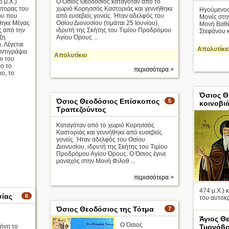
 μ.Χ.)
Ο Όσιος Θεοδόσιος καταγόταν από το
τορας του
χωριό Κορησσός Καστοριάς και γεννήθηκε
Ηγούμενος 
ου που
από ευσεβείς γονείς. Ήταν αδελφός του
Μονές στην
θηκε Μέγας
Οσίου Διονυσίου (τιμάται 25 Ιουνίου),
Μονή Βαθέ
ς από την
ιδρυτή της Σκήτης του Τιμίου Προδρόμου
Στεφάνου κ
ξη
Αγίου Όρους ...
. Λέγεται
Απολυτίκι
 αντιγράψει
Απολυτίκιο
ρι του
ο το
περισσότερα >
ο, το
Όσιος Θ
Όσιος Θεοδόσιος Επίσκοπος
5
κοινοβι
Τραπεζούντος
Καταγόταν από το χωριό Κορησσός
Καστοριάς και γεννήθηκε από ευσεβείς
γονείς. Ήταν αδελφός του Οσίου
Διονυσίου, ιδρυτή της Σκήτης του Τιμίου
Προδρόμου Αγίου Όρους. Ο Όσιος έγινε
μοναχός στην Μονή Φιλοθ ...
περισσότερα >
474 μ.Χ.) 
σίας
6
του αυτοκρ
Όσιος Θεοδόσιος της Τότμα
7
Απολυτίκι
Άγιος Θ
Ο Όσιος
ρήνη το
Τυρνόβ