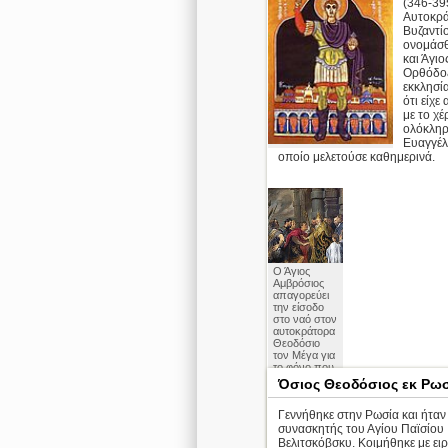
(346-395
Αυτοκρά
Βυζαντί
ονομάσ
και Άγιο
Ορθόδο
εκκλησία
ότι είχε
με το χέ
ολόκληρ
Ευαγγέλι
οποίο μελετούσε καθημερινά.
Ο Άγιος
Αμβρόσιος
απαγορεύει
την είσοδο
στο ναό στον
αυτοκράτορα
Θεοδόσιο
τον Μέγα για
το φόνο που
διέπραξε
Όσιος Θεοδόσιος εκ Ρω
στον
Ιππόδρομο
Γεννήθηκε στην Ρωσία και ήταν
Θεσσαλονίκ
ης
συνασκητής του Αγίου Παϊσίου
Βελιτσκόβσκυ. Κοιμήθηκε με ει