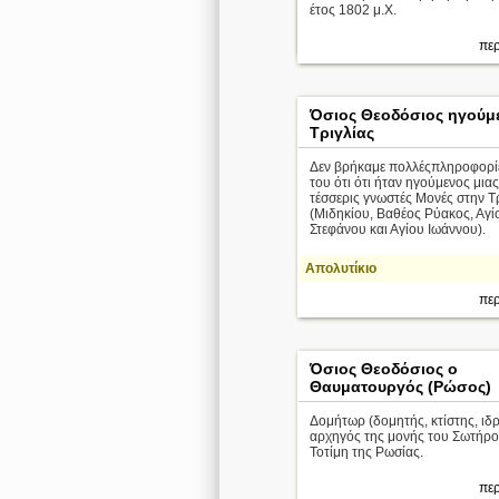
Απολυτίκιο
έτος 1802 μ.Χ.
περ
περ
Όσιος Θεοδόσιος ηγούμ
Τριγλίας
Δεν βρήκαμε πολλέςπληροφορίε
του ότι ότι ήταν ηγούμενος μιας
τέσσερις γνωστές Μονές στην Τ
(Μιδηκίου, Βαθέος Ρύακος, Αγί
Στεφάνου και Αγίου Ιωάννου).
Απολυτίκιο
περ
Όσιος Θεοδόσιος ο
Θαυματουργός (Ρώσος)
Δομήτωρ (δομητής, κτίστης, ιδρ
αρχηγός της μονής του Σωτήρο
Τοτίμη της Ρωσίας.
περ