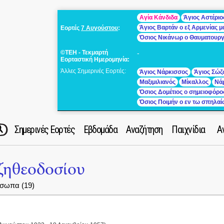
Αγία Κάνδιδα
Άγιος Αστέριο
Άγιος Βαρτάν ο εξ Αρμενίας 
Εορτές
7 Αυγούστου
:
Όσιος Νικάνωρ ο Θαυματουρ
©ΤΕΗ - Τεκμαρτή
-
Εορταστική Ημερομηνία:
Άλλες Σημερινές Εορτές:
Άγιος Νάρκισσος
Άγιος Σώζ
Μαξιμιλιανός
Μίκαλλος
Νά
Όσιος Δομέτιος ο σημειοφόρο
Όσιος Ποιμήν ο εν τω σπηλα
Σημερινές Εορτές
Εβδομάδα
Αναζήτηση
Παιχνίδια
Α
ζηθεοδοσίου
σωπα (19)