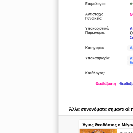
Ετυμολογία:
Α
Αντίστοιχο
Θ
Γυναικείο:
Υποκοριστικά/
Ά
Παρωνύμια:
Θ
Σ
Κατηγορία:
Α
Υποκατηγορία:
Ά
θ
Κατάλογος:
Θεοδόξαστη
Θεοδόξ
Άλλα συνονόματα σημαντικά
Άγιος Θεοδόσιος ο Μέγα