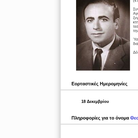
(4
Συ
Αγ
ζυ
κτ
τε
τη
Ύσ
δι
Δό
Εορταστικές Ημερομηνίες
18 Δεκεμβρίου
Πληροφορίες για το όνομα
Θε