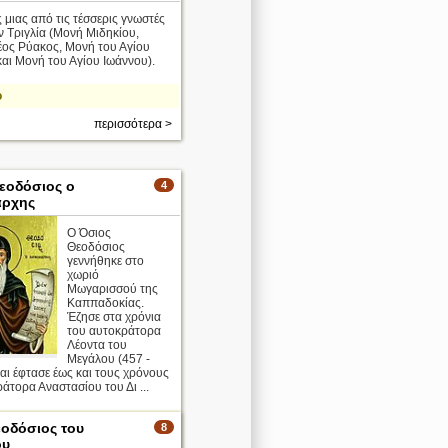
μιας από τις τέσσερις γνωστές
 Τριγλία (Μονή Μιδηκίου,
ος Ρύακος, Μονή του Αγίου
αι Μονή του Αγίου Ιωάννου).
ο
περισσότερα >
εοδόσιος ο
4
άρχης
Ο Όσιος
Θεοδόσιος
γεννήθηκε στο
χωριό
Μωγαρισσού της
Καππαδοκίας.
Έζησε στα χρόνια
του αυτοκράτορα
Λέοντα του
Μεγάλου (457 -
και έφτασε έως και τους χρόνους
άτορα Αναστασίου του Δι ...
ο
εοδόσιος του
8
ου