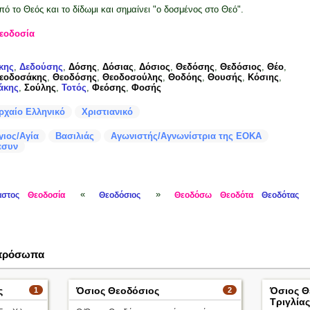
πό το Θεός και το δίδωμι και σημαίνει "ο δοσμένος στο Θεό".
εοδοσία
κης
,
Δεδούσης
,
Δόσης
,
Δόσιας
,
Δόσιος
,
Θεδόσης
,
Θεδόσιος
,
Θέο
,
εοδοσάκης
,
Θεοδόσης
,
Θεοδοσούλης
,
Θοδόης
,
Θουσής
,
Κόσιης
,
άκης
,
Σούλης
,
Τοτός
,
Φεόσης
,
Φοσής
ρχαίο Ελληνικό
Χριστιανικό
γιος/Αγία
Βασιλιάς
Αγωνιστής/Αγνωνίστρια της ΕΟΚΑ
εσυν
«
»
αστος
Θεοδοσία
Θεοδόσιος
Θεοδόσω
Θεοδότα
Θεοδότας
 πρόσωπα
ς
Όσιος Θεοδόσιος
Όσιος Θ
1
2
Τριγλίας