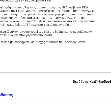
 Αυγούστου 1923 - 18 Δεκεμβρίου 1957)
νελήφθη από τους Άγγλους στο σπίτι του, στις 18 Δεκεμβρίου 1957
ωνιστής της ΕΟΚΑ, για την απελευθέρωση της Κύπρου από τον Αγγλικό
γό, και ένωση με την μμάνα Ελλάδα, που βρήκε μαρτυρικό θάνατο από
ηνώδη βασανιστήρια στα χέρια των 'πολιτισμένων' Άγγλων. Τριάντα
σσάρων χρονών από τους Στύλλους, τον σκότωσαν στο ίδιο του το σπίτι
ν 18η Δεκεμβρίου 1957 μετά από φρικτά βασανιστήρια.
τερα έβγαλαν το νεκρό κορμί του έξω στο δρόμο και το πυροβόλησαν,
ατεινόμενοι ότι επιχείρησε να αποδράσει.
ξα και τιμή στον ήρωα μας. Αίσχος σ' αυτούς που τον πρόδωσαν.
Θεοδόσης Χατζηθεοδοσ
οδόσιος