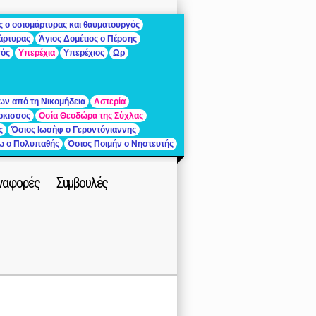
ς ο οσιομάρτυρας και θαυματουργός
μάρτυρας
Άγιος Δομέτιος ο Πέρσης
γός
Υπερέχια
Υπερέχιος
Ωρ
ων από τη Νικομήδεια
Αστερία
ρκισσος
Οσία Θεοδώρα της Σύχλας
ς
Όσιος Ιωσὴφ ο Γεροντόγιαννης
ίω ο Πολυπαθής
Όσιος Ποιμήν ο Νηστευτής
ναφορές
Συμβουλές