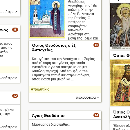
Θεοδόσιος
γεννήθηκε τον 16ο
ισσότερα >
αιώνα μ.Χ. στην
ισσότερα >
πόλη Βολογκντά
της Ρωσίας. Ο
πατέρας του
ονομαζόταν
ενος
9
Ιουλιανός.
Ασκήτεψε στη
μονή της Τότμα και
θεωρείται από τις μεγαλύτερες οσιακές
ς εκτός
Όσιος Θεοδόσιος ὁ ἐξ
10
μορφές της Ρωσι ...
 από τις
Ἀντιοχείας
ριγλία
Κωνσταντιν
Όσιος Θ
ου
περισσότερα >
Καταγόταν από την Αντιόχεια της Συρίας
από εύπορη οικογένεια, την οποία
εγκατέλειψε για να ασκητέψει σε μια
δασώδη περιοχή. Από τον φόβο των
Σαρακηνών επανήλθε στην Αντιόχεια,
ισσότερα >
όπου έχτισε μια μικρή κα ...
Απολυτίκιο
12
περισσότερα >
του προς τ
υτής) και
Όσιος Θ
ς στην
Άγιος Θεοδόσιος
14
Ανατολή
Μαρτύρησε δια σπάθης.
Έζησαν όλ
ισσότερα >
Εκκλησίας