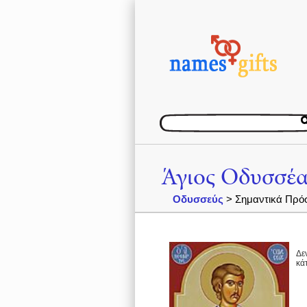
Άγιος Οδυσσέα
Οδυσσεύς
> Σημαντικά Πρό
Δε
κάτ