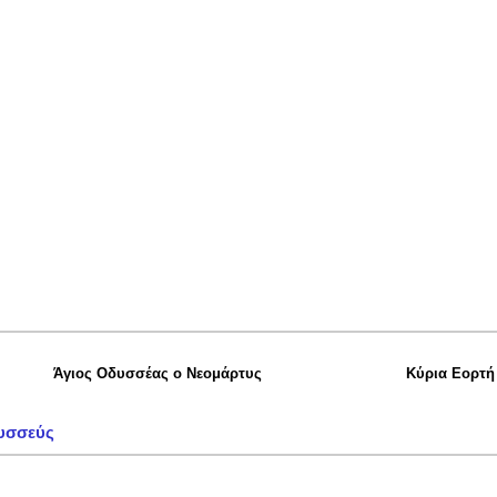
Άγιος Οδυσσέας ο Νεομάρτυς
Κύρια Εορτή
υσσεύς