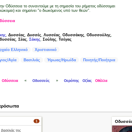
την Οδύσσεια το συναντούμε με τη σημασία του ρήματος οδύσσομαι
διώκομαι) και σημαίνει "ο διωκόμενος υπό των θεών".
δύσσεια
κης
,
Δυσσέας
,
Δυσσές
,
Λυσσέας
,
Οδυσσάκης
,
Οδυσσούλης
,
δυσσέας
,
Σέας
,
Σάκης
,
Σούλης
,
Τσέγας
ρχαίο Ελληνικό
Χριστιανικό
γιος/Αγία
Βασιλιάς
Ήρωας/Ηρωίδα
Ποιητής/Ποιήτρια
«
»
Οδύσσεια
Οδυσσεύς
Οερόπης
Οζίας
Οθέλλα
 πρόσωπα
Οδυσσέα
1
 βασιλιάς της