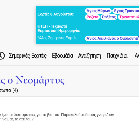
Άγιος Μύρων
Άγιος Τριαντ
Εορτές
8 Αυγούστου
:
Ροζέτα
Ροζέτος
Τριανταφυ
©ΤΕΗ - Τεκμαρτή
-
Εορταστική Ημερομηνία:
Άλλες Σημερινές Εορτές:
Άγιος Αιμιλιανός ο Ομολογητ
Σημερινές Εορτές
Εβδομάδα
Αναζήτηση
Παιχνίδια
Α
ς ο Νεομάρτυς
σωπα (4)
ν έχουμε λεπτομέρειες για το βίο του. Παρακαλούμε όσους γνωρίζουν
ι να μας το στείλουν.