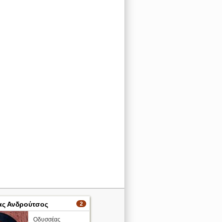
ς Ανδρούτσος
2
Οδυσσέας