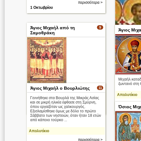
περισσότερα >
1 Οκτωβρίου
Άγιος Μιχαήλ από τη
9
Άγιος Μιχ
Σαμοθράκη
Μιχαήλ καταδ
ζωντανό στη Θ
Άγιος Μιχαήλ ο Βουρλιώτης
11
Απολυτίκιο
Απολυτίκιο
Γεννήθηκε στα Βουρλά της Μικράς Ασίας
περισσότερα >
και σε μικρή ηλικία έφθασε στη Σμύρνη,
Όσιος Μιχ
όπου εργαζόταν ως χαλκουργός.
12 Απριλίου
19 Απριλίου (2026 - Κινητή Εορτή)
Εξισλαμίσθηκε όμως με δόλο το πρώτο
Σάββατο των νηστειών, όταν ήταν 18 ετών
από κάποιο τούρκο ...
Απολυτίκιο
περισσότερα >