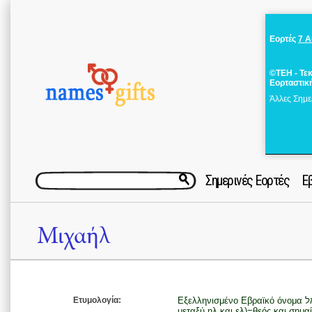
Εορτές
7 
©ΤΕΗ - Τε
Εορταστικ
Άλλες Σημε
Σημερινές Εορτές
Ε
Μιχαήλ
Ετυμολογία:
Εξελληνισμένο Εβραϊκό όνομα מיכאל από τα (μι)=ποιος; (χα)=σαν και (κάτι
μεταξύ ηλ και ελ)=θεός και σημαί