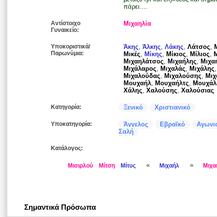
πάρει....
Αντίστοιχο
Μιχαηλία
Γυναικείο:
Υποκοριστικά/
Άκης
,
Άλκης
,
Λάκης
,
Λάτσος
,
Παρωνύμια:
Μικές
,
Μίκης
,
Μίκιος
,
Μίλιος
,
Μιχαηλάτσος
,
Μιχαήλης
,
Μιχα
Μιχάλαρος
,
Μιχαλάς
,
Μιχάλης
Μιχαλούδας
,
Μιχαλούσης
,
Μιχ
Μουχαήλ
,
Μουχαήλτς
,
Μουχάλ
Χάλης
,
Χαλούσης
,
Χαλούσιας
Κατηγορία:
Ξενικό
Χριστιανικό
Υποκατηγορία:
Άγγελος
Εβραϊκό
Αγωνι
Σαλή
Κατάλογος:
«
»
Μισιρλού
Μίτση
Μίτυς
Μιχαήλ
Μιχα
Σημαντικά Πρόσωπα