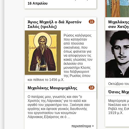
16 Απριλίου
Άγιος Μιχαήλ ο διά Χριστόν
Μιχαλάκης
15
30 Σεπτεμβρ
Σαλός (τρελός)
σαν Χατζη
3 Μαΐου
Ρώσος καλόγερος
που καταγόταν
από πλούσια
οικογένεια, που
όπως φαίνεται για
να αποφύγουν τις
κακές γλώσσες τον
έκλεισαν στο
μοναστήρι Κλοπς
του Νόβγκοροντ
της Ρωσίας όπου
και πέθανε το 1456 μ.Χ.
Οκτώβριο του
Μιχαλάκης Μαυριμιχάλης
18
περισσότερα >
Όσιος Μιχ
11 Ιανουαρίου
Ο πατέρας μου, γνωστός και σαν "ο
11 Μαρτίου
Χριστός της Λάρνακας' για το καλό και
Μαρτύρησε μα
αγαθό του χαρακτήρα του. Ξεκίνησε σαν
Νικόλαο και 
εργάτης και έφτασε γενικός διευθυντής
Ρεβέλ της Εσ
του εργοστασίου των κουμπιών
1919 μ.Χ.
Λάρνακας.Εξαίρετος σε ό ...
περισσότερα >