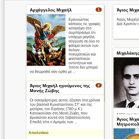
Αρχάγγελος Μιχαήλ
Άγιος Μιχ
1
Ερευνώντας
Άγιος Μιχαὴλ
κάποιος τις γραφές
Διὰ Χριστὸν 
καταλήγει στο
συμπέρασμα ότι
υπάρχει μεγάλη
σύγχυση σε όλο το
φάσμα αυτών των
άυλων,
Μιχαλάκη
πνευματικών και
φανταστικών
οντοτήτων και
τίποτε δεν μπορεί
να θεωρηθεί σαν ορθό με ...
Απολυτίκιο
Άγιος Μιχαήλ ηγούμενος της
6
Μονής Ζώβης
περισσότερα >
8 Νοεμβρίου
Οι οσιομάρτυρες αυτοί, έζησαν στα χρόνια
του βασιλιά Κωνσταντίνου ΣΤ’ και της
μητέρας του Ειρήνης (780 μ.Χ.).
Κατοικούσαν στη Μονή Ζώβη, που
1956 στις Κεν
βρισκόταν κοντά στη Σεβαστούπολη.
Άγιος Μιχ
Επειδή τότε ο Αμηράς των ...
Μητροπολί
10 Μαΐου
Απολυτίκιο