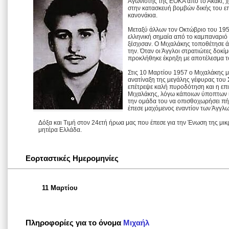
Αγωνιστής της ΕΟΚΑ από το Ακάκι, χω
στην κατασκευή βομβών δικής του επ
κανονάκια.
Μεταξύ άλλων τον Οκτώβριο του 195
ελληνική σημαία από το καμπαναριό 
ξέσχισαν. Ο Μιχαλάκης τοποθέτησε ά
την. Όταν οι Άγγλοι στρατιώτες δοκί
προκλήθηκε έκρηξη με αποτέλεσμα τ
Στις 10 Μαρτίου 1957 ο Μιχαλάκης μ
ανατίναξη της μεγάλης γέφυρας του 
επέτρεψε καλή πυροδότηση και η επ
Μιχαλάκης, λόγω κάποιων ύποπτων ι
την ομάδα του να οπισθοχωρήσει πήγ
έπεσε μαχόμενος εναντίον των Άγγλ
Δόξα και Τιμή στον 24ετή ήρωα μας που έπεσε για την Ένωση της μι
μητέρα Ελλάδα.
Εορταστικές Ημερομηνίες
11 Μαρτίου
Πληροφορίες για το όνομα
Μιχαήλ