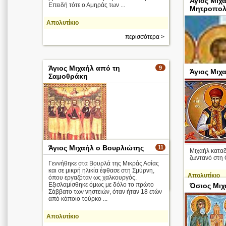
Άγιος Μιχ
1956 στις Κεν
Επειδή τότε ο Αμηράς των ...
Μητροπολί
Απολυτίκιο
περισσότερα >
Άγιος Μιχαήλ από τη
9
Άγιος Μιχ
Σαμοθράκη
Άγιος Μιχαήλ ο Βουρλιώτης
11
Μιχαήλ καταδ
ζωντανό στη Θ
Γεννήθηκε στα Βουρλά της Μικράς Ασίας
Απολυτίκιο
και σε μικρή ηλικία έφθασε στη Σμύρνη,
Απολυτίκιο
όπου εργαζόταν ως χαλκουργός.
περισσότερα >
Εξισλαμίσθηκε όμως με δόλο το πρώτο
Όσιος Μιχ
Σάββατο των νηστειών, όταν ήταν 18 ετών
από κάποιο τούρκο ...
Απολυτίκιο