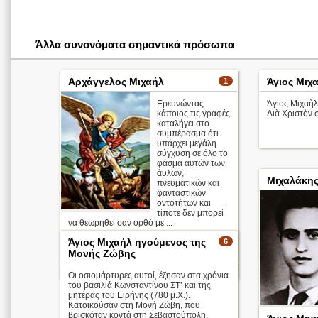
Άλλα συνονόματα σημαντικά πρόσωπα
Αρχάγγελος Μιχαήλ
Άγιος Μιχ
1
Ερευνώντας
Άγιος Μιχαὴλ
κάποιος τις γραφές
Διὰ Χριστὸν 
καταλήγει στο
συμπέρασμα ότι
υπάρχει μεγάλη
σύγχυση σε όλο το
φάσμα αυτών των
άυλων,
Μιχαλάκη
πνευματικών και
φανταστικών
οντοτήτων και
τίποτε δεν μπορεί
να θεωρηθεί σαν ορθό με ...
Άγιος Μιχαήλ ηγούμενος της
6
Απολυτίκιο
Μονής Ζώβης
περισσότερα >
Οι οσιομάρτυρες αυτοί, έζησαν στα χρόνια
του βασιλιά Κωνσταντίνου ΣΤ’ και της
μητέρας του Ειρήνης (780 μ.Χ.).
Κατοικούσαν στη Μονή Ζώβη, που
βρισκόταν κοντά στη Σεβαστούπολη.