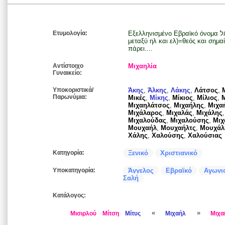
Ετυμολογία:
Εξελληνισμένο Εβραϊκό όνομα מיכאל από τα (μι)=ποιος; (χα)=σαν και (κάτι
μεταξύ ηλ και ελ)=θεός και σημαί
πάρει....
Αντίστοιχο
Μιχαηλία
Γυναικείο:
Υποκοριστικά/
Άκης
,
Άλκης
,
Λάκης
,
Λάτσος
,
Παρωνύμια:
Μικές
,
Μίκης
,
Μίκιος
,
Μίλιος
,
Μιχαηλάτσος
,
Μιχαήλης
,
Μιχα
Μιχάλαρος
,
Μιχαλάς
,
Μιχάλης
Μιχαλούδας
,
Μιχαλούσης
,
Μιχ
Μουχαήλ
,
Μουχαήλτς
,
Μουχάλ
Χάλης
,
Χαλούσης
,
Χαλούσιας
Κατηγορία:
Ξενικό
Χριστιανικό
Υποκατηγορία:
Άγγελος
Εβραϊκό
Αγωνι
Σαλή
Κατάλογος:
«
»
Μισιρλού
Μίτση
Μίτυς
Μιχαήλ
Μιχα