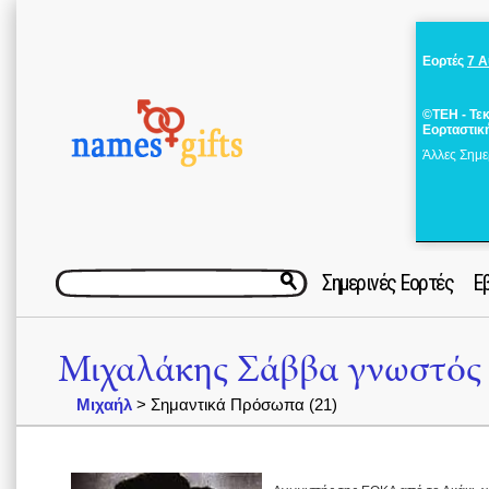
Εορτές
7 
©ΤΕΗ - Τε
Εορταστικ
Άλλες Σημε
Σημερινές Εορτές
Ε
Μιχαλάκης Σάββα γνωστός 
Μιχαήλ
> Σημαντικά Πρόσωπα (21)