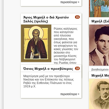
περισσότερα >
Άγιος Μιχαήλ ο διά Χριστόν
15
Σαλός (τρελός)
Μχαήλ (Σι
Ρώσος καλόγερος
που καταγόταν
από πλούσια
οικογένεια, που
όπως φαίνεται για
να αποφύγουν τις
κακές γλώσσες τον
έκλεισαν στο
μοναστήρι Κλοπς
του Νόβγκοροντ
της Ρωσίας όπου
και πέθανε το 1456 μ.Χ.
Όσιος Μιχαήλ ο πρεσβύτερος
18
βοηθούμενοι 
περισσότερα >
Μιχαήλ Μ
Μαρτύρησε μαζί με τον πρεσβύτερο
Νικόλαο και τον Επίσκοπο της πόλεως
Ρεβέλ της Εσθονίας Πλάτωνα το έτος
1919 μ.Χ.
περισσότερα >