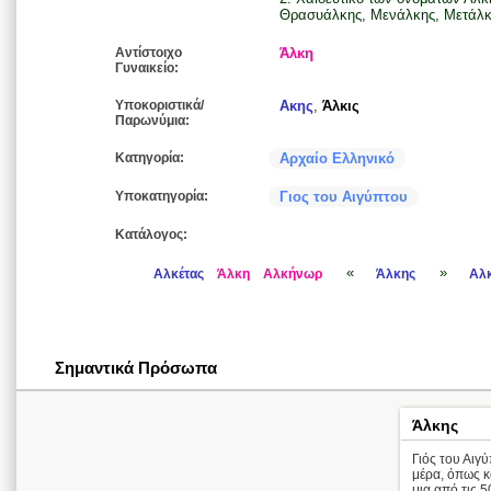
Θρασυάλκης, Μενάλκης, Μετάλκη
Αντίστοιχο
Άλκη
Γυναικείο:
Υποκοριστικά/
Ακης
,
Άλκις
Παρωνύμια:
Κατηγορία:
Αρχαίο Ελληνικό
Υποκατηγορία:
Γιος του Αιγύπτου
Κατάλογος:
«
»
Αλκέτας
Άλκη
Αλκήνωρ
Άλκης
Αλκ
Σημαντικά Πρόσωπα
Άλκης
Γιός του Αιγ
μέρα, όπως κα
μια από τις 