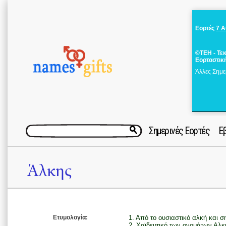
Εορτές
7 
©ΤΕΗ - Τε
Εορταστικ
Άλλες Σημε
Σημερινές Εορτές
Ε
Άλκης
Ετυμολογία:
1. Από το ουσιαστικό αλκή και ση
2. Χαϊδευτικό των ονομάτων Αλκ