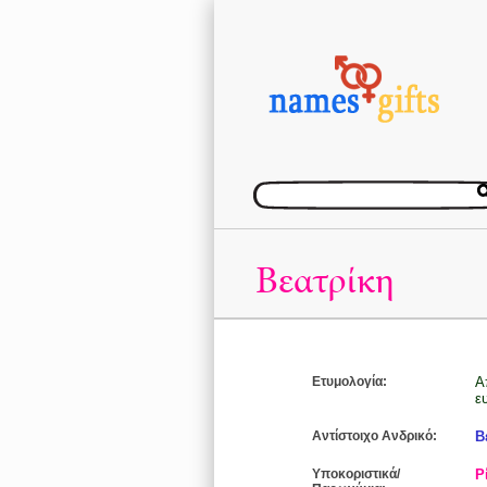
Βεατρίκη
Ετυμολογία:
Α
ε
Αντίστοιχο Ανδρικό:
Β
Υποκοριστικά/
Ρ