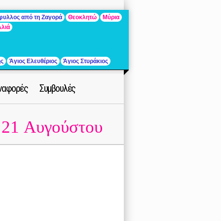
άφυλλος από τη Ζαγορά
Θεοκλητώ
Μύρια
λλιά
ής
Άγιος Ελευθέριος
Άγιος Στυράκιος
ναφορές
Συμβουλές
21 Αυγούστου