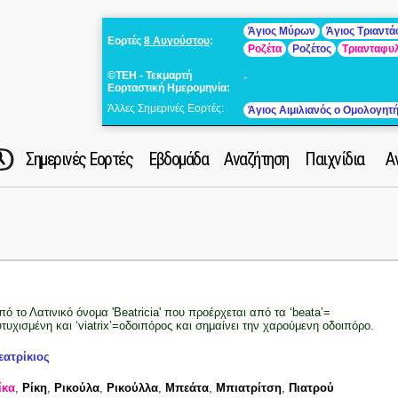
Άγιος Μύρων
Άγιος Τριαντ
Εορτές
8 Αυγούστου
:
Ροζέτα
Ροζέτος
Τριανταφυ
©ΤΕΗ - Τεκμαρτή
-
Εορταστική Ημερομηνία:
Άλλες Σημερινές Εορτές:
Άγιος Αιμιλιανός ο Ομολογητ
Σημερινές Εορτές
Εβδομάδα
Αναζήτηση
Παιχνίδια
Α
πό το Λατινικό όνομα 'Beatricia' που προέρχεται από τα ‘beata’=
υτυχισμένη και ‘viatrix’=οδοιπόρος και σημαίνει την χαρούμενη οδοιπόρο.
εατρίκιος
ίκα
,
Ρίκη
,
Ρικούλα
,
Ρικούλλα
,
Μπεάτα
,
Μπιατρίτση
,
Πιατρού