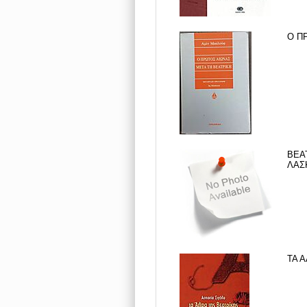
Ο Π
ΒΕΑ
ΛΑΣ
ΤΑ Α