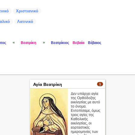
ενικό
Χριστιανικό
ταλικό
Λατινικό
«
»
τος
Βεατρίκη
Βεατρίκιος
Βεβαία
Βέβαιος
Αγία Βεατρίκη
1
Δεν υπάρχει αγία
της Ορθόδοξης
εκκλησίας με αυτό
το όνομα.
Εντοπίσαμε, όμως
τρεις αγίες της
Καθολικής
εκκλησίας, οι
εορταστικές
ημερομηνίες των