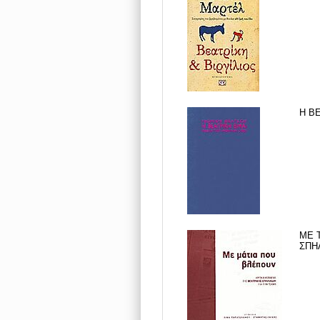
Η ΒΕ
ΜΕ 
ΣΠΗΛ