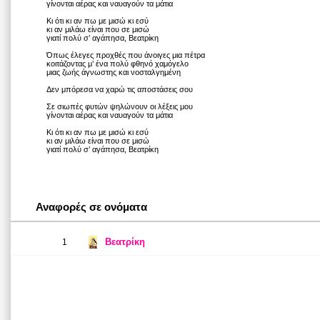
γίνονται αέρας και ναυαγούν τα μάτια
Κι ότι κι αν πω με μισώ κι εσύ
κι αν μιλάω είναι που σε μισώ
γιατί πολύ σ’ αγάπησα, Βεατρίκη
Όπως έλεγες προχθές που άνοιγες μια πέτρα
κοιτάζοντας μ’ ένα πολύ φθηνό χαμόγελο
μιας ζωής άγνωστης και νοσταλγημένη
Δεν μπόρεσα να χαρώ τις αποστάσεις σου
Σε σιωπές φυτών ψηλώνουν οι λέξεις μου
γίνονται αέρας και ναυαγούν τα μάτια
Κι ότι κι αν πω με μισώ κι εσύ
κι αν μιλάω είναι που σε μισώ
γιατί πολύ σ’ αγάπησα, Βεατρίκη
Αναφορές σε ονόματα
Βεατρίκη
1