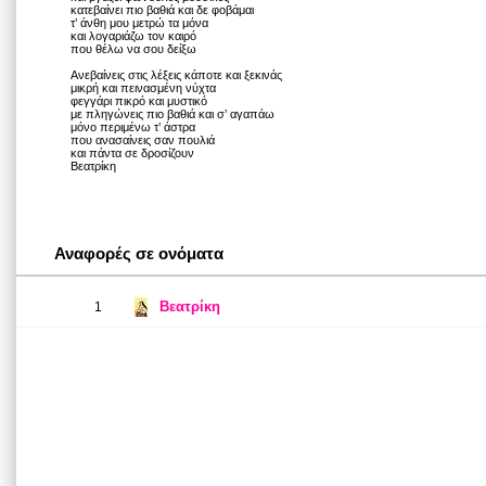
κατεβαίνει πιο βαθιά και δε φοβάμαι
τ’ άνθη μου μετρώ τα μόνα
και λογαριάζω τον καιρό
που θέλω να σου δείξω
Ανεβαίνεις στις λέξεις κάποτε και ξεκινάς
μικρή και πεινασμένη νύχτα
φεγγάρι πικρό και μυστικό
με πληγώνεις πιο βαθιά και σ’ αγαπάω
μόνο περιμένω τ’ άστρα
που ανασαίνεις σαν πουλιά
και πάντα σε δροσίζουν
Βεατρίκη
Αναφορές σε ονόματα
Βεατρίκη
1