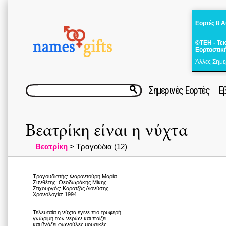
Εορτές
8 
©ΤΕΗ - Τε
Εορταστικ
Άλλες Σημε
Σημερινές Εορτές
Ε
Βεατρίκη είναι η νύχτα
Βεατρίκη
> Τραγούδια (12)
Τραγουδιστής: Φαραντούρη Μαρία
Συνθέτης: Θεοδωράκης Μίκης
Στιχουργός: Καρατζάς Διονύσης
Χρονολογία: 1994
Τελευταία η νύχτα έγινε πιο τρυφερή
γνώριμη των νερών και παίζει
και βγάζει φωνούλες μουσικές