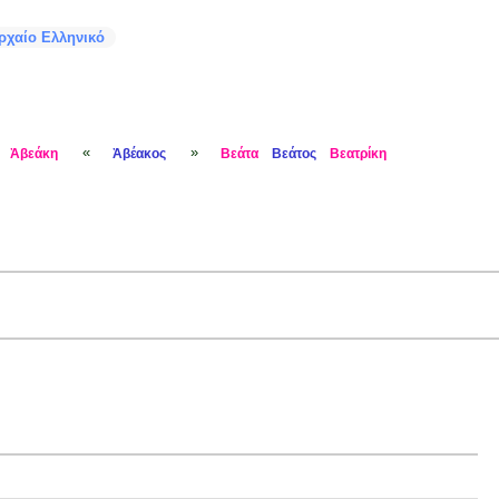
ρχαίο Ελληνικό
«
»
Ἀβεάκη
Ἀβέακος
Βεάτα
Βεάτος
Βεατρίκη