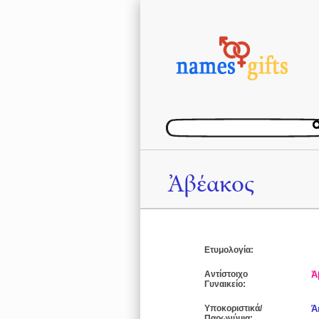
Ἀβέακος
Ετυμολογία:
Αντίστοιχο
Ἀ
Γυναικείο:
Υποκοριστικά/
Ά
Παρωνύμια: