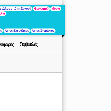
άφυλλος από τη Ζαγορά
Θεοκλητώ
Μύρια
λλιά
ής
Άγιος Ελευθέριος
Άγιος Στυράκιος
ναφορές
Συμβουλές