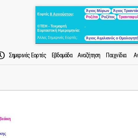
Άγιος Μύρων
Άγιος Τριαντ
Εορτές
8 Αυγούστου
:
Ροζέτα
Ροζέτος
Τριανταφυ
©ΤΕΗ - Τεκμαρτή
-
Εορταστική Ημερομηνία:
Άλλες Σημερινές Εορτές:
Άγιος Αιμιλιανός ο Ομολογητ
Σημερινές Εορτές
Εβδομάδα
Αναζήτηση
Παιχνίδια
Α
βεάκη
κης