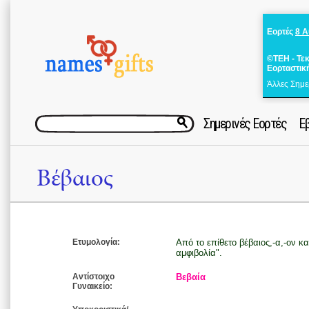
Εορτές
8 
©ΤΕΗ - Τε
Εορταστικ
Άλλες Σημε
Σημερινές Εορτές
Ε
Βέβαιος
Ετυμολογία:
Από το επίθετο βέβαιος,-α,-ον κα
αμφιβολία".
Αντίστοιχο
Βεβαία
Γυναικείο: