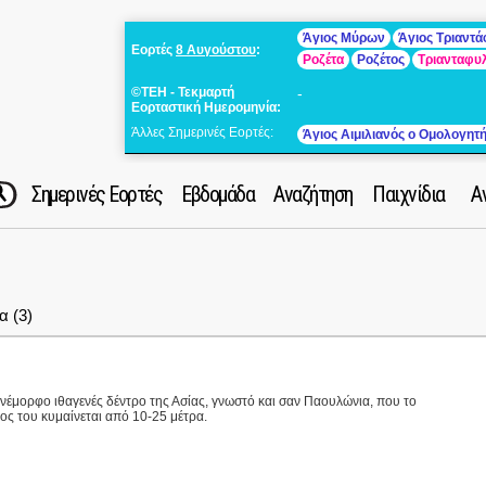
Άγιος Μύρων
Άγιος Τριαντ
Εορτές
8 Αυγούστου
:
Ροζέτα
Ροζέτος
Τριανταφυ
©ΤΕΗ - Τεκμαρτή
-
Εορταστική Ημερομηνία:
Άλλες Σημερινές Εορτές:
Άγιος Αιμιλιανός ο Ομολογητ
Σημερινές Εορτές
Εβδομάδα
Αναζήτηση
Παιχνίδια
Α
 (3)
νέμορφο ιθαγενές δέντρο της Ασίας, γνωστό και σαν Παουλώνια, που το
ος του κυμαίνεται από 10-25 μέτρα.