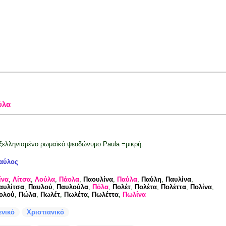
ύλα
ξελληνισμένο ρωμαϊκό ψευδώνυμο Paula =μικρή.
αύλος
ίνα
,
Λίτσα
,
Λούλα
,
Πάολα
,
Παουλίνα
,
Παύλα
,
Παύλη
,
Παυλίνα
,
αυλίτσα
,
Παυλού
,
Παυλούλα
,
Πόλα
,
Πολέτ
,
Πολέτα
,
Πολέττα
,
Πολίνα
,
ολού
,
Πώλα
,
Πωλέτ
,
Πωλέτα
,
Πωλέττα
,
Πωλίνα
ενικό
Χριστιανικό