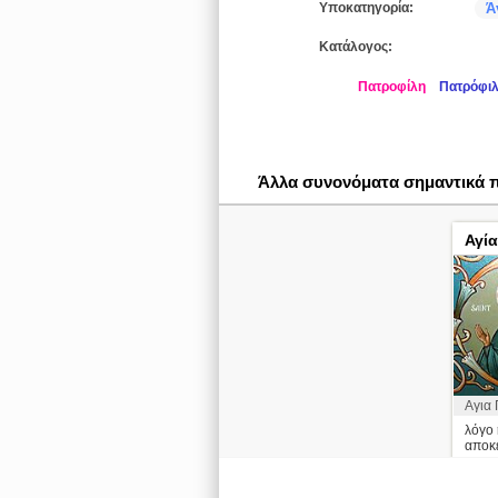
Υποκατηγορία:
Ά
Κατάλογος:
Πατροφίλη
Πατρόφι
Άλλα συνονόματα σημαντικά
Αγί
Αγια
λόγο 
αποκε
Απολυ