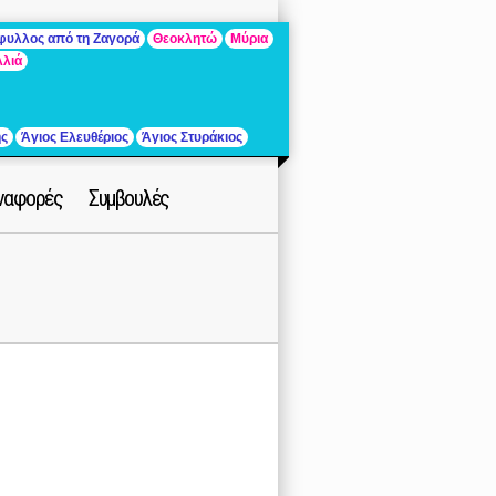
άφυλλος από τη Ζαγορά
Θεοκλητώ
Μύρια
λλιά
ής
Άγιος Ελευθέριος
Άγιος Στυράκιος
ναφορές
Συμβουλές