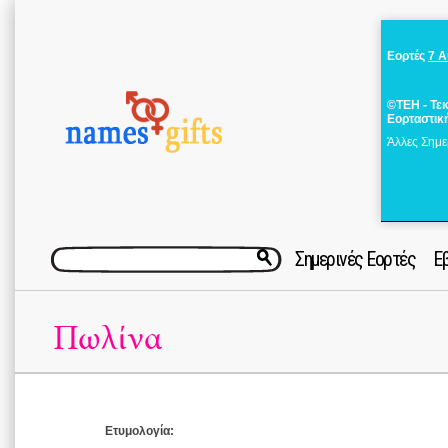
Εορτές
7 
©ΤΕΗ - Τε
Εορταστικ
Άλλες Σημε
Σημερινές Εορτές
Ε
Πωλίνα
Ετυμολογία: