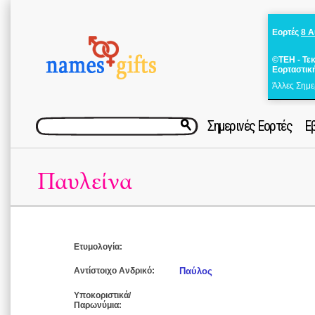
Εορτές
8 
©ΤΕΗ - Τε
Εορταστικ
Άλλες Σημε
Σημερινές Εορτές
Ε
Παυλείνα
Ετυμολογία:
Αντίστοιχο Ανδρικό:
Παύλος
Υποκοριστικά/
Παρωνύμια: