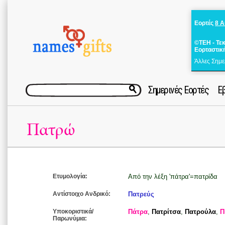
Εορτές
8 
©ΤΕΗ - Τε
Εορταστικ
Άλλες Σημε
Σημερινές Εορτές
Ε
Πατρώ
Ετυμολογία:
Από την λέξη 'πάτρα'=πατρίδα
Αντίστοιχο Ανδρικό:
Πατρεύς
Υποκοριστικά/
Πάτρα
,
Πατρίτσα
,
Πατρούλα
,
Π
Παρωνύμια: