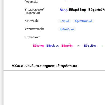
Γυναικείο:
Υποκοριστικά/
Άκης
,
Εδφριθάκης
,
Εδφριθούλ
Παρωνύμια:
Κατηγορία:
Ξενικό
Χριστιανικό
Υποκατηγορία:
Ιρλανδικό
Κατάλογος:
«
»
Εδουίνη
Εδουίνος
Εδφρίθη
Εδφρίθος
Άλλα συνονόματα σημαντικά πρόσωπα