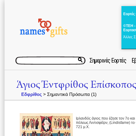
Εορτές
©ΤΕΗ -
Εορτασ
Άλλες Σ
Σημερινές Εορτές
Ε
Άγιος Έντφρίθος Επίσκοπος
Εδφρίθος
> Σημαντικά Πρόσωπα (1)
Ιρλανδός άγιος που έζησε τον 7ο και
πόλεως Λιντισφέϊρν, (Lindisfarne) το 
721 μ.Χ.