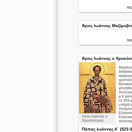
περ
Άγιος Ιωάννης Μαξίμοβιτ
περ
Άγιος Ιωάννης ο Χρυσό
Μεγάλος
διδάσκα
ιεράρχη
χριστιαν
θρησκεί
γεννήθη
Αντιόχει
μ.Χ.(κα
το 354 μ
υπήρξε 
πολέμιο
Ελλήνων
Άγιος Ιωάννης ο
Ελληνικ
Χρυσόστομος
πολιτισμο
Πάπας Ιωάννης Α΄ (523-5
Απολυτίκιο