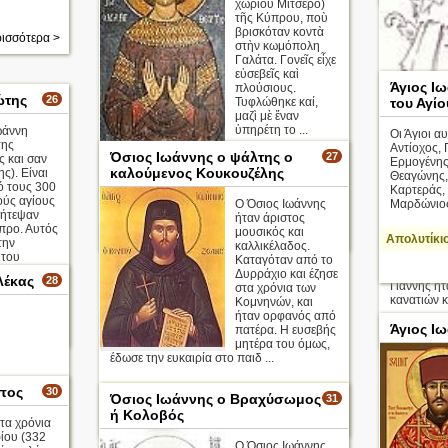
χωριοῦ Μιτσερό)
τῆς Κύπρου, ποὺ
βρισκόταν κοντὰ
ισσότερα >
στὴν κωμόπολη
Γαλάτα. Γονεῖς εἶχε
εὐσεβεῖς καὶ
Άγιος Ι
πλούσιους.
ώτης
26
Τυφλώθηκε καί,
του Αγί
μαζὶ μὲ ἕναν
ὑπηρέτη το ...
ωάννη
Οι Άγιοι α
της
Αντίοχος, 
Όσιος Ιωάννης ο ψάλτης ο
27
ς και σαν
Ερμογένης,
Όσιος Ιωάννης ο
καλούμενος Κουκουζέλης
ς). Είναι
Θεαγώνης,
Λαμπαδιστής
ό τους 300
Καρτεράς,
ύς αγίους
Ο Όσιος Ιωάννης
Μαρδώνιος
Απολυτίκιο
Μπάρμπα 
κήτεψαν
ήταν άριστος
ο Κανατάς
προ. Αυτός
μουσικός και
περισσότερα >
Απολυτίκι
την
χαρακτηρι
καλλικέλαδος.
 του
περιόδου 
Καταγόταν από το
Σιά της
εικοσαετία
Δυρράχιο και έζησε
λέκας
28
ς
Γιάννης ή
στα χρόνια των
ας.
κανατιών κ
Κομνηνών, και
ήταν ορφανός από
Άγιος Ι
πατέρα. Η ευσεβής
ισσότερα >
μητέρα του όμως,
έδωσε την ευκαιρία στο παιδ ...
πος
30
Απολυτίκιο
Όσιος Ιωάννης ο Βραχύσωμος
31
ή Κολοβός
περισσότερα >
τα χρόνια
ίου (332
Ο Όσιος Ιωάννης