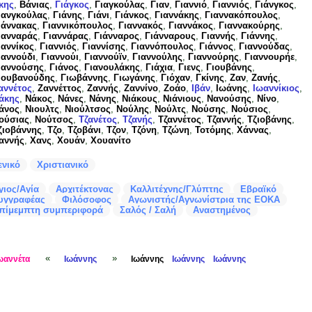
κης
,
Βάνιας
,
Γιάγκος
,
Γιαγκούλας
,
Γιαν
,
Γιαννιό
,
Γιαννιός
,
Γιάνγκος
,
ιανγκούλας
,
Γιάνης
,
Γιάνι
,
Γιάνκος
,
Γιαννάκης
,
Γιαννακόπουλος
,
ιάννακας
,
Γιαννικόπουλος
,
Γιαννακός
,
Γιαννάκος
,
Γιαννακούρης
,
ιανναράς
,
Γιαννάρας
,
Γιάνναρος
,
Γιάνναρους
,
Γιαννής
,
Γιάννης
,
ιαννίκος
,
Γιαννιός
,
Γιαννίσης
,
Γιαννόπουλος
,
Γιάννος
,
Γιαννούδας
,
ιαννούδι
,
Γιαννούι
,
Γιαννούϊν
,
Γιαννούλης
,
Γιαννούρης
,
Γιαννουρήε
,
ιαννούσης
,
Γιάνος
,
Γιανουλάκης
,
Γιάχια
,
Γιενς
,
Γιουβάνης
,
ιουβανούδης
,
Γιωβάννης
,
Γιωγάνης
,
Γιόχαν
,
Γκίνης
,
Ζαν
,
Ζανής
,
αννέτος
,
Ζαννέττος
,
Ζαννής
,
Ζαννίνο
,
Ζοάο
,
Ιβάν
,
Ιωάνης
,
Ιωαννίκιος
,
άκης
,
Νάκος
,
Νάνες
,
Νάνης
,
Νιάκους
,
Νιάνιους
,
Νανούσης
,
Νίνο
,
άνος
,
Νιουλτς
,
Νιούλτσος
,
Νούλης
,
Νούλτς
,
Νούσης
,
Νούσιος
,
ούσιας
,
Νούτσος
,
Τζανέτος
,
Τζανής
,
Τζαννέτος
,
Τζαννής
,
Τζιοβάνης
,
ζιοβάννης
,
Τζο
,
Τζοβάνι
,
Τζον
,
Τζόνη
,
Τζώνη
,
Τοτόμης
,
Χάννας
,
αννής
,
Χανς
,
Χουάν
,
Χουανίτο
ενικό
Χριστιανικό
γιος/Αγία
Αρχιτέκτονας
Καλλιτέχνης/Γλύπτης
Εβραϊκό
υγγραφέας
Φιλόσοφος
Αγωνιστής/Αγνωνίστρια της ΕΟΚΑ
πίμεμπτη συμπεριφορά
Σαλός / Σαλή
Αναστημένος
«
»
ωαννέτα
Ιωάννης
Ιωάννης
Ιωάννης
Ιωάννης