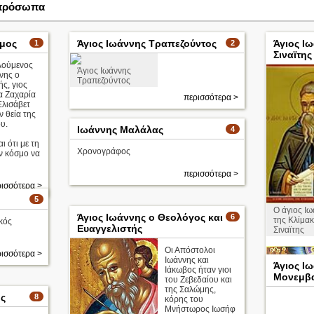
 πρόσωπα
ομος
Άγιος Ιωάννης Τραπεζούντος
Άγιος Ι
1
2
Σιναϊτης
λούμενος
Άγιος Ιωάννης
νης ο
Τραπεζούντος
ς, γιος
έα Ζαχαρία
περισσότερα >
Ελισάβετ
ν θεία της
υ.
Ιωάννης Μαλάλας
4
ι ότι με τη
Χρονογράφος
ν κόσμο να
περισσότερα >
ισσότερα >
5
Ο άγιος Ι
Άγιος Ιωάννης ο Θεολόγος και
6
της Κλίμακ
κός
Ευαγγελιστής
Σιναϊτης
Οι Απόστολοι
ισσότερα >
Ιωάννης και
Άγιος Ι
Ιάκωβος ήταν γιοι
Μονεμβ
του Ζεβεδαίου και
της Σαλώμης,
ής
8
κόρης του
Μνήστωρος Ιωσήφ