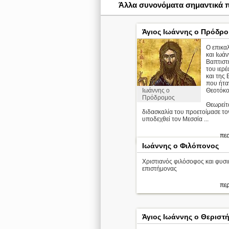
Άλλα συνονόματα σημαντικά
Άγιος Ιωάννης ο Πρόδρ
Ο επικα
και Ιωάν
Βαπτιστή
του ιερ
και της 
που ήτα
Ιωάννης ο
Θεοτόκο
Πρόδρομος
Θεωρείτα
διδασκαλία του προετοίμασε το
υποδεχθεί τον Μεσσία ...
περ
Ιωάννης ο Φιλόπονος
Χριστιανός φιλόσοφος και φυσι
επιστήμονας
περ
Άγιος Ιωάννης ο Θεριστ