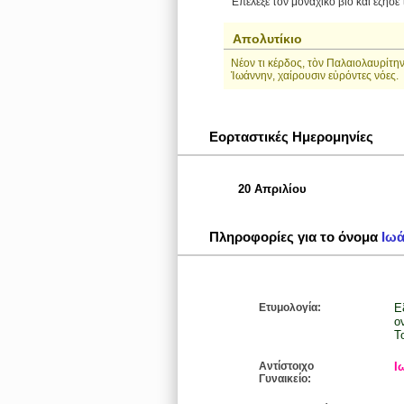
Επέλεξε τον μοναχικό βίο και έζησε
Απολυτίκιο
Νέον τι κέρδος, τὸν Παλαιολαυρίτην
Ἰωάννην, χαίρουσιν εὑρόντες νόες.
Εορταστικές Ημερομηνίες
20 Απριλίου
Πληροφορίες για το όνομα
Ιω
Ετυμολογία:
Εξε
ονόμα
Τ
Αντίστοιχο
Ι
Γυναικείο: