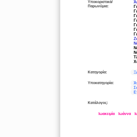
Υποκοριστικά/
Ά
Παρωνύμια:
Γ
Γ
Γ
Γ
Γ
Γ
Γ
Ζ
Ν
Ν
Ν
Τ
Χ
Κατηγορία:
Ξ
Υποκατηγορία:
Ά
Σ
Ε
Κατάλογος:
Ιωακειμία
Ιωάννα
Ι