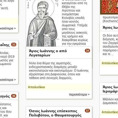
ίς το λόγο
καταγόταν από τη
ύς
Θήβα της
 αυτή.
ισσότερα >
Αιγύπτου και
ονομάστηκε
πρωτοπρε
Κολοβός επειδή
(Kochurov)
ήταν κοντός
θύμα της 
σωματικά. Υπήρξε
Άγιος Ι
ισσότερα >
από τους
Το 1901 μ.
μεγάλους ασκητές
Οι δύο αυτ
από την Θ
της ερήμου και
διήγηση, κ
Πετρούπολ 
διακρίθηκε κυρίως
τον Ζαχαρ
για την εγκράτεια
αΐτης
33
σανδαλοπο
της γλώσσας τ ...
παρόμοιο 
Άγιος Ιωάννης ο από
34
θυνίας.
και τε ...
Λεγαταρίων
οναχό (919
Απολυτίκιο
ωστός για
Άλλο ένα θύμα της αιματηρής,
Απολυτίκι
 Ρωμανού
περισσότερα >
ενδοχριστιανικής διαμάχης μεταξύ
εικονολατρών και εικονομάχων. Ο Ιωάννης
εξορίστηκε στη Δαφνούσια, όπου και
πέθανε από συνεχείς δαρμούς.
ισσότερα >
Άγιος Ι
Απολυτίκιο
Ιερομάρτ
περισσότερα >
κηνός
36
Μάλλον κα
Δαμασκού 
έστατος
ς και
Όσιος Ιωάννης επίσκοπος
37
 του 8ου
Απολυτίκι
Πολυβότου, ο Θαυματουργός
Χ. και