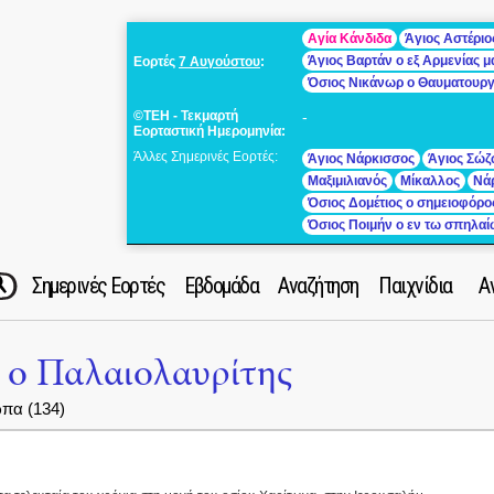
Αγία Κάνδιδα
Άγιος Αστέριο
Άγιος Βαρτάν ο εξ Αρμενίας 
Εορτές
7 Αυγούστου
:
Όσιος Νικάνωρ ο Θαυματουρ
©ΤΕΗ - Τεκμαρτή
-
Εορταστική Ημερομηνία:
Άλλες Σημερινές Εορτές:
Άγιος Νάρκισσος
Άγιος Σώζ
Μαξιμιλιανός
Μίκαλλος
Νά
Όσιος Δομέτιος ο σημειοφόρο
Όσιος Ποιμήν ο εν τω σπηλα
Σημερινές Εορτές
Εβδομάδα
Αναζήτηση
Παιχνίδια
Α
 ο Παλαιολαυρίτης
πα (134)