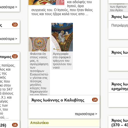
και αδελφής του
Η Κλίμακα
Ιησού, άρα
των Αρετων
ισσότερα >
συγγενείς του. Ο Ιησούς, που ήταν θείος
του Αγίου
Ιωάννη του
τους και τους ήξερε καλά τους απο ...
Άγιος Ι
Σιανΐτη
ς
10
Πατριάρχης
ισσότερα >
Άγιος Ι
Φαίνεται ότι
Αγιογραφία
στομος
12
στους ναούς
στο σφαιρικό
μας, η
τρίγωνο του
αγιογράφηση
τρούλλου του
 πατέρας,
των
ναού
λος και
τεσσάρων
ς της
Ευαγγελιστώ
ικής
ν γίνεται στις
ας που
τέσσερις
Άγιος Ιω
μεγάλες
κε στην
κόγχες που
ερημίτη
α το 347
δημιουργούν
τά άλλους
ται στη βάση
.Χ.). και
των
Άγιος Ιωάννης ο Καλυβίτης
14
μέγας
τεσσάρων
ς των
τόξων, επί
των οποίων
, του
στηρίζεται ο
ού
περισσότερα >
τρούλλος.
ύ, ...
Άγιος Ι
Απολυτίκιο
(370 – 4
26)
16