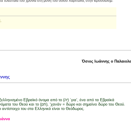
 τα τελευταία του χρόνια στη μονή του οσίου Χαρίτωνα, στην Ιερουσαλήμ.
,
Όσιος Ιωάννης ο Παλαιολ
άννης
λληνισμένο Εβραϊκό όνομα από το (יה) ΄για’, ένα από τα Εβραϊκά
τα του Θεού και το (חנן), ‘χανάν = δώρο και σημαίνει δώρο του Θεού.
ο αντίστοιχο του στα Ελληνικά είναι το Θεόδωρος.
ωάννα