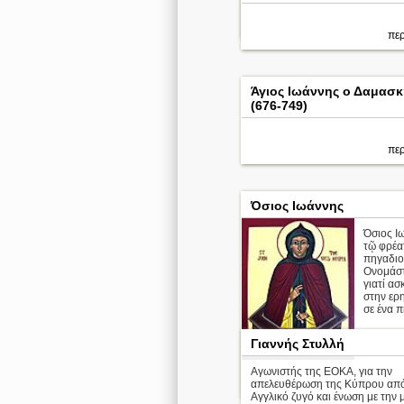
περ
περ
Άγιος Ιωάννης ο Δαμασ
(676-749)
περ
Όσιος Ιωάννης
Όσιος Ι
τῷ φρέατ
πηγαδιο
Ονομάστ
γιατί ασ
στην ερ
σε ένα π
Γιαννής Στυλλή
Αγωνιστής της ΕΟΚΑ, για την
περ
απελευθέρωση της Κύπρου από
Αγγλικό ζυγό και ένωση με την 