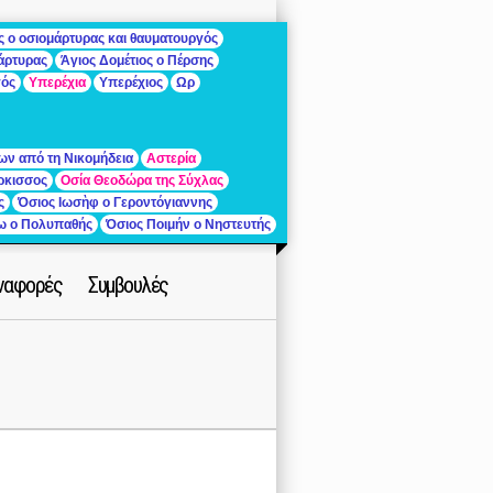
ς ο οσιομάρτυρας και θαυματουργός
μάρτυρας
Άγιος Δομέτιος ο Πέρσης
γός
Υπερέχια
Υπερέχιος
Ωρ
ων από τη Νικομήδεια
Αστερία
ρκισσος
Οσία Θεοδώρα της Σύχλας
ς
Όσιος Ιωσὴφ ο Γεροντόγιαννης
ίω ο Πολυπαθής
Όσιος Ποιμήν ο Νηστευτής
ναφορές
Συμβουλές