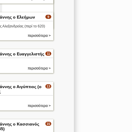
ωάννης ο Ελεήμων
9
περισσότερα >
 Αλεξανδρείας (περί το 620)
περισσότερα >
ωάννης ο Ευαγγελιστής
11
περισσότερα >
άννης ο Αιγύπτιος (ο
13
ς
περισσότερα >
ωάννης ο Κασσιανός
15
35)