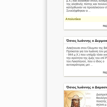
μ.Χ.) και δίδασκαν στους ευσεβε
της αληθινής πίστης και πολλο
κατόρθωναν να προσελκύουν σ'
περ
Συνελήφθηκαν α ...
Απολυτίκιο
περ
Όσιος Ιωάννης ο Δερμοκ
Ασκήτευσε στον Όλυμπο της Βι
Πρόκειται για τον Ιωάννη τον μ
- 944 μ.Χ.) που υπήρξε τόσο γν
την αγιότητα της ζωής του επί
του Λεκαπηνού, που ο ίδιος ο
αυτοκράτορας μετ ...
περ
Όσιος Ιωάννης ο Δαμασ
Διαπρεπ
θεολόγο
ποιητής
αιώνα μ.