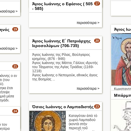
περισσότερα >
Άγιος Ιωάννης ο Εφέσιος ( 505
17
ισσότερα >
- 585)
ισσότερα >
περισσότερα >
Άγιος Ι
κηνός
19
Άγιος Ιωάννης Ε΄ Πατριάρχης
20
Ιεροσολύμων (706-735)
ισσότερα >
Άγιος Ιωάννης της Ρίλας, Βούλγαρος
ερημίτης, (876 - 946)
Άγιος Ιωάννης της Μάττα, Γάλλος ιδρυτής
21
του Τάγματος της Αγίας Τριάδας (1169-
1218)
Άγιος Ιωάννης ο Νεπομούκ, εθνικός άγιος
ωάννης ο εν
της Βοημίας ...
ι (του
ύ).
ηκε έτσι
περισσότερα >
Κωνσταντι
κήτεψε
για πρώτη 
Μπάρμπα
ημιά μέσα
υιοθετήσει
ηγάδι.
γεγονός π
του Πάπα 
Όσιος Ιωάννης ο Λαμπαδιστής
23
Ιωάννης όμ
24
Καταγόταν ἀπὸ τὸ
Απολυτίκι
χωριὸ Λαμπαδοὺ
ισσότερα >
(κοντὰ στὴν
 τον
περιοχὴ τοῦ
μητέρα