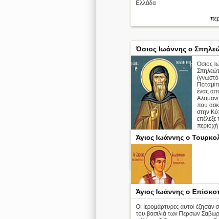
Ελλάδα
περ
Όσιος Ιωάννης ο Σπηλε
Όσιος Ι
Σπηλεώ
(γνωστό
Ποταμίτη
ένας απ
Αλαμανο
που ασ
στην Κύ
επέλεξε 
περιοχή
χωριού 
Άγιος Ιωάννης ο Τουρκο
επαρχία
Λευκωσί
περ
Άγιος Ιωάννης ο Επίσκο
Οι Ιερομάρτυρες αυτοί έζησαν σ
του βασιλιά των Περσών Σαβωρ