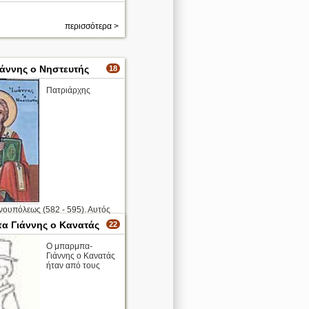
περισσότερα >
ωάννης ο Νηστευτής
18
Πατριάρχης
νουπόλεως (582 - 595). Αυτός
φορά στην ιστορία θα
 Γιάννης ο Κανατάς
22
 τον τίτλο «Οικουμενικός»,
ου θα πυροδοτήσει το μένος
Ο μπαρμπα-
Γρηγορίου του Μεγάλου. Ο
Γιάννης ο Κανατάς
ως, ...
ήταν από τους
ο
περισσότερα >