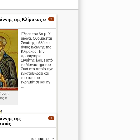
ωάννης της Κλίμακος ο
3
Έζησε τον 6ο μ. Χ.
αιώνα. Ονομάζεται
Σιναΐτης, αλλά και
άγιος Ιωάννης της
Κλίμακος. Την
προσηγορία
Σιναΐτης έλαβε από
το Μοναστήρι του
Σινά στο οποίο είχε
εγκαταβιώσει και
του οποίου
εχρημάτισε και ηγ
...
ωάννης
ος ο
ωάννης της
7
ασιάς
περισσότερα >