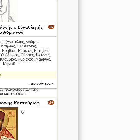
ωάννης ο Συναθλητής
25
ου Aδριανού
υτοί (Ανατόλιος, Άνθιμος,
Γεντήλιος, Ελευθέριος,
 Ευήθιος, Ευρετός, Ευτύχιος,
 Θεόδωρος, Θύρσος, Ιωάννης,
 Κλαύδιος, Κυριάκος, Μαρίνος,
, Μηνώδ ...
Γιάννης
ο
στικότερους Αθηναίους της
που έζησε στην Αθήνα την
περισσότερα >
 1860 - 1880. Ο μπαρμπα-
ταν πλανόδιος πωλητής
αι κατοικούσε ...
ωάννης Κοτσούρωφ
29
περισσότερα >
Ο