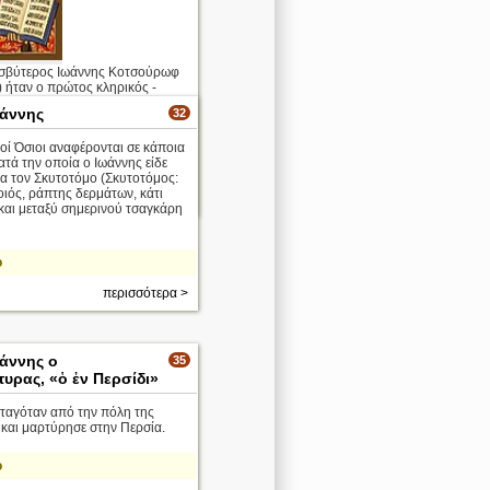
σβύτερος Ιωάννης Κοτσούρωφ
 ήταν ο πρώτος κληρικός -
Οκτωβριανής Επανάστασης.
ωάννης
32
Χ., μετά την αποφοίτησή του
οί Όσιοι αναφέρονται σε κάποια
εολογική Ακαδημία της Αγίας
ατά την οποία ο Ιωάννης είδε
...
ία τον Σκυτοτόμο (Σκυτοτόμος:
ιός, ράπτης δερμάτων, κάτι
περισσότερα >
και μεταξύ σημερινού τσαγκάρη
ο
περισσότερα >
ωάννης ο
35
υρας, «ὁ ἐν Περσίδι»
ταγόταν από την πόλη της
και μαρτύρησε στην Περσία.
ο