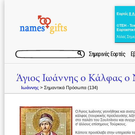
Εορτές
8 
©ΤΕΗ - Τε
Εορταστικ
Άλλες Σημε
Σημερινές Εορτές
Ε
Άγιος Ιωάννης ο Κάλφας ο
Ιωάννης
> Σημαντικά Πρόσωπα (134)
Ο Άγιος Ιωάννης γεννήθηκε και ανατ
κάλφας (τουρκικής προέλευσεης λέξ
στο παλάτι του Σουλτάνου και συγχρ
σ' άλλους επίσημους Τούρκους.
Κάποτε προσέλαβε στην υπηρεσία το