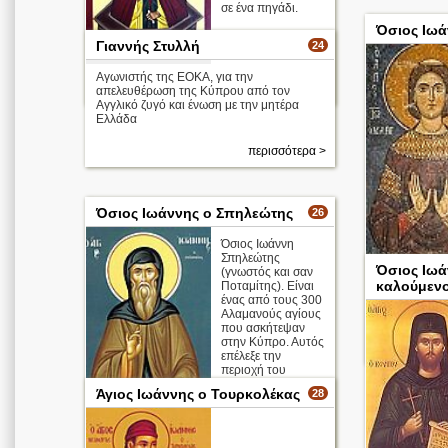
σε ένα πηγάδι.
Όσιος Ιωά
Γιαννής Στυλλή
24
Αγωνιστής της ΕΟΚΑ, για την
περισσότερα >
απελευθέρωση της Κύπρου από τον
Αγγλικό ζυγό και ένωση με την μητέρα
Ελλάδα
περισσότερα >
Όσιος Ιωάννης ο Σπηλεώτης
26
Όσιος Ιωάννη
Σπηλεώτης
Όσιος Ιωά
(γνωστός και σαν
Όσιος Ιωάννη
καλούμενο
Ποταμίτης). Είναι
Λαμπαδιστής
ένας από τους 300
Αλαμανούς αγίους
Απολυτίκιο
που ασκήτεψαν
στην Κύπρο. Αυτός
επέλεξε την
περιοχή του
χωριού Σιά της
Άγιος Ιωάννης ο Τουρκολέκας
28
επαρχίας
Λευκωσίας.
περισσότερα >