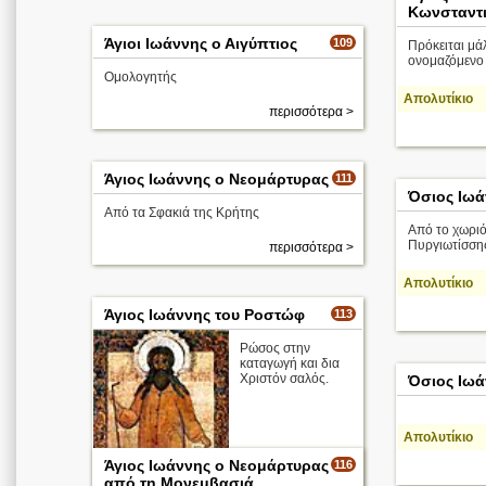
Κωνσταντ
Άγιοι Ιωάννης ο Αιγύπτιος
109
Πρόκειται μά
ονομαζόμενο 
Ομολογητής
Απολυτίκιο
περισσότερα >
Άγιος Ιωάννης ο Νεομάρτυρας
111
Όσιος Ιωά
Από τα Σφακιά της Κρήτης
Από το χωριό
Πυργιωτίσση
περισσότερα >
Απολυτίκιο
Άγιος Ιωάννης του Ροστώφ
113
Ρώσος στην
καταγωγή και δια
Χριστόν σαλός.
Όσιος Ιωά
Απολυτίκιο
Άγιος Ιωάννης ο Νεομάρτυρας
116
από τη Μονεμβασιά