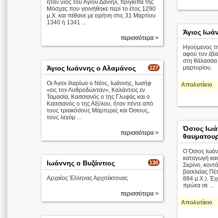
ήταν υιός του Αγίου Δανιήλ, πρίγκιπα της
Μόσχας που γεννήθηκε περί το έτος 1290
μ.Χ. και πέθανε με ειρήνη στις 31 Μαρτίου
1340 ή 1341 ...
Άγιος Ιωά
περισσότερα >
Ηγούμενος τ
αφού τον έβα
στη θάλασσα κ
Άγιος Ιωάννης ο Αλαμάνος
μαρτυρίου.
127
Οι Άγιοι Ιλαρίων ο Νέος, Ιωάννης, Ιωσήφ
Απολυτίκιο
«εις τον Λυθροδώνταν», Καλάντιος εν
Ταμασία, Κασσιανός ο της Γλυφάς και ο
Κασσιανός ο της Αξύλου, ήταν πέντε από
τους τριακόσους Μάρτυρες και Όσιους,
τους λεγόμ ...
Όσιος Ιωά
περισσότερα >
θαυματου
Ο Όσιος Ιωά
καταγωγή και
Ιωάννης ο Βυζάντιος
130
Σκρίνο, κοντά
βασιλείας Πέ
Αρχαίος Έλληνας Αρχιτέκτονας
884 μ.Χ.). Έ
πρώτα σε ...
περισσότερα >
Απολυτίκιο