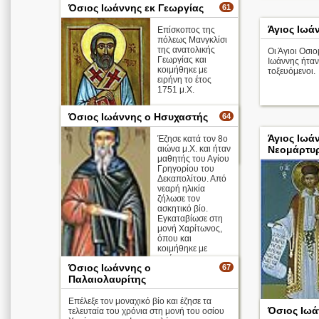
Όσιος Ιωάννης εκ Γεωργίας
61
Άγιος Ιωά
Επίσκοπος της
πόλεως Μανγκλίσι
της ανατολικής
Οι Άγιοι Οσι
Γεωργίας και
Ιωάννης ήταν
κοιμήθηκε με
τοξευόμενοι.
ειρήνη το έτος
1751 μ.Χ.
Όσιος Ιωάννης ο Ησυχαστής
64
Άγιος Ιωά
Έζησε κατά τον 8ο
αιώνα μ.Χ. και ήταν
Νεομάρτυρ
περισσότερα >
μαθητής του Αγίου
Γρηγορίου του
Δεκαπολίτου. Από
νεαρή ηλικία
ζήλωσε τον
ασκητικό βίο.
Εγκαταβίωσε στη
μονή Χαρίτωνος,
όπου και
κοιμήθηκε με
ειρήνη.
Όσιος Ιωάννης ο
67
Παλαιολαυρίτης
Επέλεξε τον μοναχικό βίο και έζησε τα
Όσιος Ιωά
τελευταία του χρόνια στη μονή του οσίου