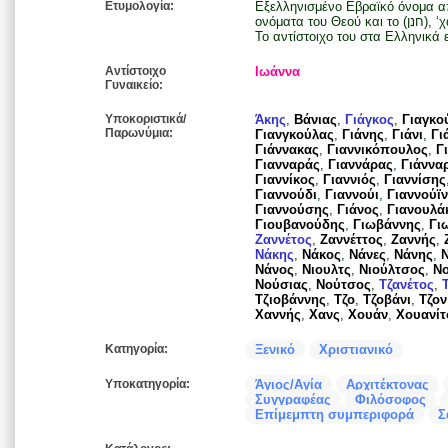
Ετυμολογία:
Εξελληνισμένο Εβραϊκό όνομα από το (יה) ΄για’, ένα από
ονόματα του Θεού και το (חנן), ‘χανάν = δώρο και σημαίνει δώρο του Θεού.
Το αντίστοιχο του στα Ελληνικά 
Αντίστοιχο
Ιωάννα
Γυναικείο:
Υποκοριστικά/
Άκης
,
Βάνιας
,
Γιάγκος
,
Γιαγκο
Παρωνύμια:
Γιανγκούλας
,
Γιάνης
,
Γιάνι
,
Γι
Γιάννακας
,
Γιαννικόπουλος
,
Γ
Γιανναράς
,
Γιαννάρας
,
Γιάννα
Γιαννίκος
,
Γιαννιός
,
Γιαννίσης
Γιαννούδι
,
Γιαννούι
,
Γιαννούϊν
Γιαννούσης
,
Γιάνος
,
Γιανουλά
Γιουβανούδης
,
Γιωβάννης
,
Γι
Ζαννέτος
,
Ζαννέττος
,
Ζαννής
,
Νάκης
,
Νάκος
,
Νάνες
,
Νάνης
,
Νάνος
,
Νιουλτς
,
Νιούλτσος
,
Ν
Νούσιας
,
Νούτσος
,
Τζανέτος
,
Τζιοβάννης
,
Τζο
,
Τζοβάνι
,
Τζον
Χαννής
,
Χανς
,
Χουάν
,
Χουανίτ
Κατηγορία:
Ξενικό
Χριστιανικό
Υποκατηγορία:
Άγιος/Αγία
Αρχιτέκτονας
Συγγραφέας
Φιλόσοφος
Επίμεμπτη συμπεριφορά
Σ