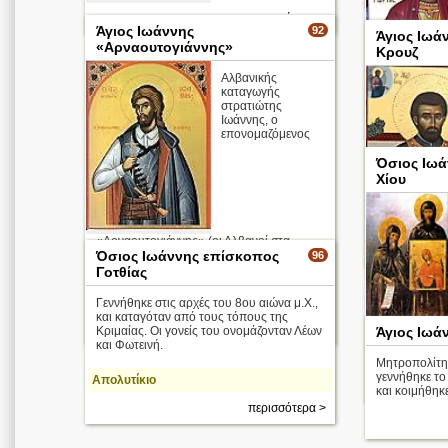
περισσότερα >
Άγιος Ιωάννης
92
Άγιος Ιωά
«Αρναουτογιάννης»
Κρουζ
Αλβανικής
καταγωγής
στρατιώτης
Ιωάννης, ο
επονομαζόμενος
Όσιος Ιωά
Χίου
«Αρναουτογιάννης» (οι Αλβανοί στα
Τούρκικα, ονομάζονται Αρναούτ),
Όσιος Ιωάννης επίσκοπος
96
βαπτίστηκε χριστιανός, με το όνομα
Γοτθίας
Ιωάννης. Κατηγορήθηκε για το φόνο δυο
Τουρ ...
Γεννήθηκε στις αρχές του 8ου αιώνα μ.Χ.,
και καταγόταν από τους τόπους της
περισσότερα >
Κριμαίας. Οι γονείς του ονομάζονταν Λέων
Άγιος Ιωά
και Φωτεινή.
Μητροπολίτη
γεννήθηκε το
Απολυτίκιο
και κοιμήθηκε
περισσότερα >