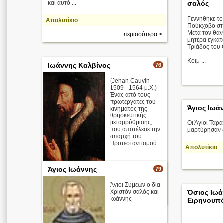
και αυτό ...
σαλός
Γεννήθηκε το
Απολυτίκιο
Πούκχοβο στη
Μετά τον θάν
περισσότερα >
μητέρα εγκατ
Τριάδος του 
Κοιμ ...
Ιωάννης Καλβίνος
76
(Jehan Cauvin
1509 - 1564 μ.Χ.)
Ένας από τους
πρωτεργάτες του
Άγιος Ιωά
κινήματος της
θρησκευτικής
μεταρρύθμισης,
Οι Άγιοι Ταρά
που αποτέλεσε την
μαρτύρησαν δ
απαρχή του
Προτεσταντισμού.
Απολυτίκιο
Άγιος Ιωάννης
79
Ιωάννης Καλβίνος
Άγνωστος
Άγιοι Συμεών ο δια
καλλιτέχνης
Χριστόν σαλός και
Όσιος Ιωά
περισσότερα >
Ιωάννης
Ειρηνουπ