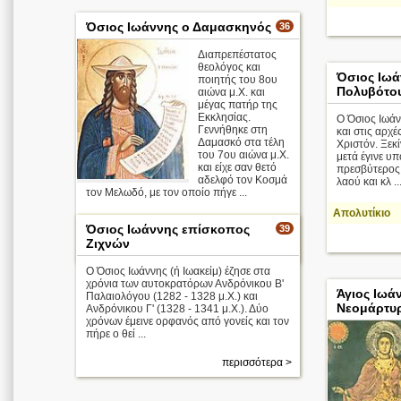
Όσιος Ιωάννης ο Δαμασκηνός
36
Διαπρεπέστατος
θεολόγος και
Όσιος Ιωά
ποιητής του 8ου
Πολυβότου
αιώνα μ.Χ. και
μέγας πατήρ της
Εκκλησίας.
Ο Όσιος Ιωάν
Γεννήθηκε στη
και στις αρχέ
Δαμασκό στα τέλη
Χριστόν. Ξεκ
του 7ου αιώνα μ.Χ.
μετά έγινε υπ
και είχε σαν θετό
πρεσβύτερος.
αδελφό τον Κοσμά
λαού και κλ ..
τον Μελωδό, με τον οποίο πήγε ...
Απολυτίκιο
Απολυτίκιο
Όσιος Ιωάννης επίσκοπος
39
Ζιχνών
περισσότερα >
Ο Όσιος Ιωάννης (ή Ιωακείμ) έζησε στα
χρόνια των αυτοκρατόρων Ανδρόνικου Β'
Άγιος Ιωά
Παλαιολόγου (1282 - 1328 μ.Χ.) και
Νεομάρτυ
Ανδρόνικου Γ' (1328 - 1341 μ.Χ.). Δύο
χρόνων έμεινε ορφανός από γονείς και τον
πήρε ο θεί ...
περισσότερα >