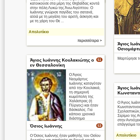
κατοικούσε στα μέρη της Θηβαΐδας κοντά
στην πόλη Λυκώ της Άνω Αιγύπτου. Ο
Ιωάννης γνώρισε παγίδες του σατανά,
αλλά με τη μεγάλη του αρετή, άσκηση και
με τη χάρη του Θε ...
Απολυτίκιο
περισσότερα >
Άγιος Ιωάν
Απολυτίκιο
Οσιομάρτ
Μαρτύρησε το
Άγιος Ιωάννης Κουλακιώτης ο
51
εν Θεσσαλονίκη
Ο Άγιος
Νεομάρτυς
Ιωάννης καταγόταν
Άγιος Ιωά
από την Κουλακιά,
τη σημερινή
Κωνσταντ
κωμόπολη της
Χαλάστρας (ή
Ο Άγιος Ιωάν
Πύργος) και ήταν
Κωνσταντινο
δάσκαλος. Για
Σχολαστικών,
κάποιο χρονικό
Σερίμιο της 
διάστημα
στην Αντιόχει
εγκαταβίωσε στο
επάγγελμα το
Όσιος Ιωάννης
53
Άγιον Όρος, χωρίς
να διευκρινίζεται ε
Απολυτίκιο
Ο Όσιος Ιωάννης ήταν μαθητής του Οσίου
...