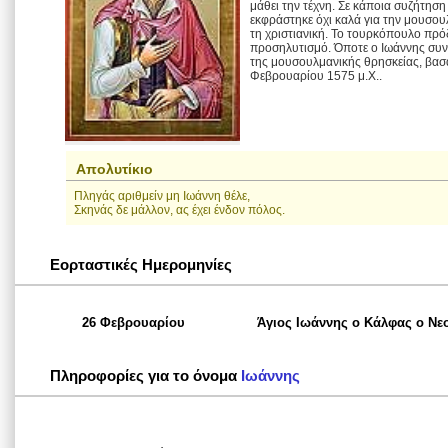
μάθει την τέχνη. Σε κάποια συζήτηση 
εκφράστηκε όχι καλά για την μουσου
τη χριστιανική. Το τουρκόπουλο πρόδ
προσηλυτισμό. Όποτε ο Ιωάννης συν
της μουσουλμανικής θρησκείας, βασα
Φεβρουαρίου 1575 μ.Χ..
Απολυτίκιο
Πληγάς αριθμείν μη Iωάννη θέλε,
Σκηνάς δε μάλλον, ας έχει ένδον πόλος.
Εορταστικές Ημερομηνίες
26 Φεβρουαρίου
Άγιος Ιωάννης ο Κάλφας ο Ν
Πληροφορίες για το όνομα
Ιωάννης