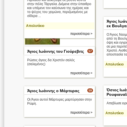
Λιμναίου και ασκήτεψε σε βουνό κοντά
στην πόλη Τάργαλα. Διέμενε στην ύπαιθρο
και υπέμενε τον καύσωνα της ημέρας και
το ψύχος του χειμώνα, περιζωσμένος με
σίδερα ...
Άγιος Ιωά
εκ Βουλγα
Απολυτίκιο
περισσότερα >
Ο Άγιος Νεομ
από τη Βουλγ
όψη και εγγρ
σε μια περιπέ
περισσότερα >
Χριστό. Αισθ
Άγιος Ιωάννης του Γιούρεβιτς
57
αποστασία του
Ρώσος άγιος δα Χριστόν σαλός
(σαλεμένος)
Απολυτίκιο
περισσότερα >
Όσιος Ιωά
Άγιος Ιωάννης ο Μάρτυρας
59
Ρουφιαναῖ
Οι Άγιοι αυτοί Μάρτυρες μαρτύρησαν στην
Απεβίωσε ειρ
Ρώμη.
περισσότερα >
Απολυτίκιο