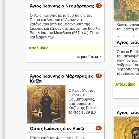
Άγιος Ιωάννης ο Νεομάρτυρας
42
Οι Άγιοι Ιωάννης με τα δύο παιδιά του
Πέτρο και Αντώνιο (ή Αντωνίνο)
κατάγονταν από τις Συρακούσες της
Κωνσταντινού
Σικελίας και έζησαν στα χρόνια του βασιλιά
του ράφτη στ
Βασιλείου του Μακεδόνα (867 μ.Χ.). Όταν
κατέλαβαν την ...
Κάποτε πήγε σ
Άγιος Ιωά
Απολυτίκιο
Απολυτίκιο
Όταν οι Βούλ
του εικονομά
περισσότερα >
εναντίον του
Ανδριανούπο
Μητροπολίτη
τον επίσκοπο 
Άγιος Ιωάννης ο Μάρτυρας εκ
45
Καζάν
Απολυτίκιο
Ο Άγιος Μάρτυς
Ιωάννης ο
Θαυματουργός,
μαρτύρησε στο
Καζάν της Ρωσίας
Άγιος Ιωά
το έτος 1529 μ.Χ.
Όσιος Ιωάννης ὁ ἐν Λυκῷ
48
περισσότερα >
Έζησε κατά τον 4ο αιώνα μ.Χ. και