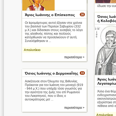
έδωσε την ευκ
Άγιος Ιωάννης ο Επίσκοπος
30
Απολυτίκιο
Όσιος Ιω
ή Κολοβό
Οι Ιερομάρτυρες αυτοί έζησαν στα χρόνια
του βασιλιά των Περσών Σαβωρίου (332
μ.Χ.) και δίδασκαν στους ευσεβείς το λόγο
της αληθινής πίστης και πολλούς
κατόρθωναν να προσελκύουν σ' αυτή.
περισσότερα >
Συνελήφθηκαν α ...
Απολυτίκιο
περισσότερα >
Όσιος Ιωάννης ο Δερμοκαΐτης
33
Άγιος Ιωά
Ασκήτευσε στον Όλυμπο της Βιθυνίας.
Λεγαταρί
Πρόκειται για τον Ιωάννη τον μοναχό (919
Απολυτίκιο
- 944 μ.Χ.) που υπήρξε τόσο γνωστός για
Άλλο ένα θύμ
την αγιότητα της ζωής του επί Ρωμανού
ενδοχριστιαν
του Λεκαπηνού, που ο ίδιος ο
εικονολατρών
αυτοκράτορας μετ ...
εξορίστηκε σ
πέθανε από σ
περισσότερα >
Απολυτίκιο