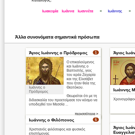
Κατάλογος:
«
»
Ιωακειμία
Ιωάννα
Ιωαννέτα
Ιωάννης
Άλλα συνονόματα σημαντικά πρόσωπα
Άγιος Ιωάννης ο Πρόδρομος
Άγιος Ιωά
1
Ο επικαλούμενος
και Ιωάννης ο
Βαπτιστής, γιος
του ιερέα Ζαχαρία
και της Ελισάβετ
που ήταν θεία της
Ιωάννης ο
Θεοτόκου.
Ιωάννης 
Πρόδρομος
Θεωρείται ότι με τη
Χρονογράφο
διδασκαλία του προετοίμασε τον κόσμο να
υποδεχθεί τον Μεσσία ...
Άγιος Ιωάννη
Τραπεζούντο
περισσότερα >
Ιωάννης ο Φιλόπονος
5
Άγιος Ιωά
Χριστιανός φιλόσοφος και φυσικός
Ευαγγελισ
επιστήμονας