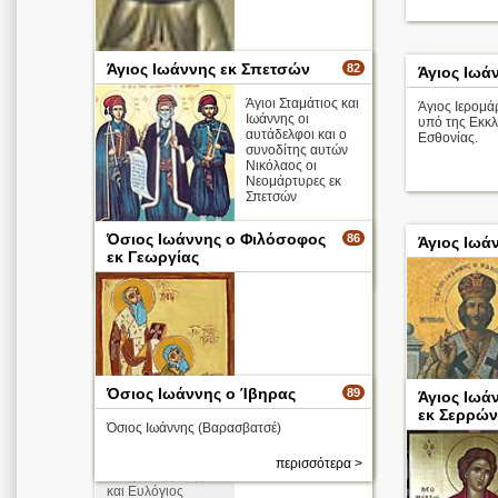
Άγιος Ιωάννης εκ Σπετσών
82
Άγιος Ιωά
Άγιοι Σταμάτιος και
Άγιος Ιερομάρ
Ιωάννης οι
υπό της Εκκλ
αυτάδελφοι και ο
Εσθονίας.
συνοδίτης αυτών
Νικόλαος οι
Νεομάρτυρες εκ
Σπετσών
Όσιος Ιωάννης ο Φιλόσοφος
86
Άγιος Ιωά
εκ Γεωργίας
περισσότερα >
Όσιος Ιωάννης ο Ίβηρας
89
Άγιος Ιωά
εκ Σερρών
Απολυτίκιο
Όσιος Ιωάννης (Βαρασβατσέ)
περισσότερα >
περισσότερα >
Οι άγιοι Ιωάννης
και Ευλόγιος