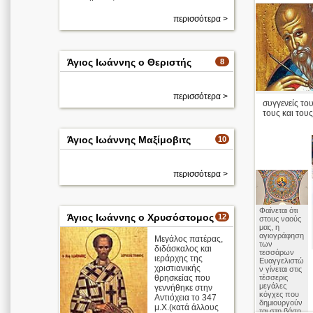
περισσότερα >
Άγιος Ιωάννης ο Θεριστής
8
περισσότερα >
συγγενείς του
τους και τους
Άγιος Ιωάννης Μαξίμοβιτς
10
περισσότερα >
Φαίνεται ότι
Άγιος Ιωάννης ο Χρυσόστομος
12
στους ναούς
μας, η
αγιογράφηση
Μεγάλος πατέρας,
των
διδάσκαλος και
τεσσάρων
ιεράρχης της
Ευαγγελιστώ
χριστιανικής
ν γίνεται στις
θρησκείας που
τέσσερις
μεγάλες
γεννήθηκε στην
κόγχες που
Αντιόχεια το 347
δημιουργούν
μ.Χ.(κατά άλλους
ται στη βάση