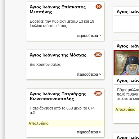
Άγιος Ιωάννης Επίσκοπος
99
Άγιος Ιωά
Μεσσήνης
Εορτάζει την Κυριακή μεταξύ 13 και 19
Ιουλίου εκάστου έτους.
περισσότερα >
Άγιος Ιωά
Άγιος Ιωάννης της Μόσχας
103
Δια Χριστόν σαλός
περισσότερα >
Άγιος Ιωά
Έζησε μάλλον 
Άγιος Ιωάννης Πατριάρχης
106
πολύ πιθανό 
Κωνσταντινούπολης
μετέπειτα επ
Πατριάρχευσε από το 668 μέχρι το 674
Απολυτίκιο
μ.Χ.
Απολυτίκιο
περισσότερα >
Άγιος Ιωά