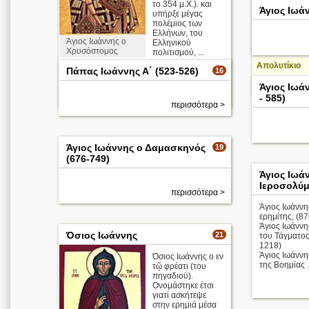
το 354 μ.Χ.). και
των
Άγιος Ιωά
υπήρξε μέγας
τεσσάρων
πολέμιος των
τόξων, επί
των οποίων
Ελλήνων, του
στηρίζεται ο
Άγιος Ιωάννης ο
Ελληνικού
τρούλλος.
Χρυσόστομος
πολιτισμού, ...
Απολυτίκιο
Πάπας Ιωάννης Α΄ (523-526)
16
Απολυτίκιο
Άγιος Ιωάν
περισσότερα >
- 585)
περισσότερα >
Άγιος Ιωάννης ο Δαμασκηνός
19
(676-749)
Άγιος Ιωά
Ιεροσολύμ
περισσότερα >
Άγιος Ιωάννη
ερημίτης, (87
Άγιος Ιωάννη
Όσιος Ιωάννης
21
του Τάγματος
1218)
Άγιος Ιωάννη
Όσιος Ιωάννης ο εν
της Βοημίας .
τῷ φρέατι (του
πηγαδιού).
Ονομάστηκε έτσι
γιατί ασκήτεψε
στην ερημιά μέσα