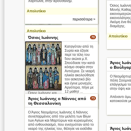
Χαρίτωνα, στην Ιερουσαλήμ.
Όσιος Ιωάνν
Κωνσταντινού
Μονής Καθαρ
Απολυτίκιο
Α' (1525 - 154
εικονομαχιών
εικονολάτρης
περισσότερα >
Απολυτίκιο
Ακόμη ένα θύ
διαμάχης.
Απολυτίκιο
Απολυτίκιο
Όσιος Ιωάννης
70
περισσότερα >
Καταγόταν από τη
Συρία και έζησε
περί τα τέλη του
5ου αιώνα μ.Χ.
Άγιος Ιωά
Σπούδασε την κατά
κόσμο σοφία στην
ο Βούλγα
Αντιόχεια. Σε νεαρή
ηλικία ακολούθησε
Ο Νεομάρτυρ
τον ασκητικό βίο
πόλη Σούμνα 
και έγινε μοναχός.
επάγγελμα τ
Αργότερα, πήγε με
στην όψη και
12 μαθητ ...
Όσιος Ιωάννης και
Απέναντι όμω
οι 12 μαθητές του
Άγιος Ιωάννης ο Νάννος από
73
κατοικούσε μια
τη Θεσσαλονίκη
περισσότερα >
Ο Άγιος Νεομάρτυς Ιωάννης ή Νάννος
συνεπαρμένος από την μελέτη των Βίων
των Αγίων και Μαρτύρων και κυριευμένος
από ενθουσιασμό, που ενισχυόταν από το
Άγιος Ιωά
νεαρό της ηλικίας του, θέλησε να εισέλθει