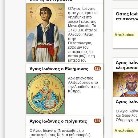
Ο Άγιος Ιωάννης
ήταν γιος Ιερέα και
Όσιος Ιωά
γεννήθηκε στο
επίσκοπος
χωριό Γεράκι της
Μονεμβασιάς. Το
περισσότερα >
1770 μ.Χ. όταν οι
Αλβανοί ήλθαν
Απολυτίκιο
στην
Πελοπόννησο,
έσφαξαν τον
πατέρα του, και
αυτόν μαζί με τη
μητέρα του
Άγιος Ιωά
απήγαγαν στ ...
ελεήμονας
Άγιος Ιωάννης ο Ελεήμονας
121
Απολυτίκιο
Αρχιεπίσκοπος
Αλεξανδρείας από
περισσότερα >
την Αμαθούντα της
Κύπρου
Άγιος Ιωά
Οι Άγιοι Ιωά
και Θεόφιλος
Οξύρρυγχο τ
Άγιος Ιωάννης ο πρίγκιπας
Απολυτίκιο
124
περισσότερα >
Ο Άγιος Ιωάννης (Ντανίλοβιτς), ο
Απολυτίκιο
αποκαλούμενος Καλιτά (=θασαυρός),