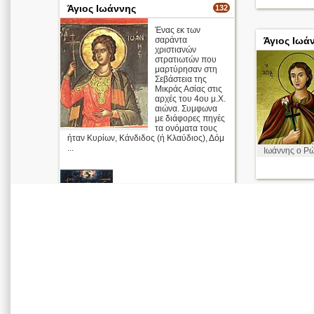
Άγιος Ιωάννης
132
Ένας εκ των
σαράντα
Άγιος Ιωά
χριστιανών
στρατιωτών που
μαρτύρησαν στη
Σεβάστεια της
Μικράς Ασίας στις
αρχές του 4ου μ.Χ.
αιώνα. Συμφωνα
με διάφορες πηγές
τα ονόματα τους
ήταν Κυρίων, Κάνδιδος (ή Κλαύδιος), Δόμ
...
Ιωάννης ο Ρ
Οι Άγιοι
Τεσσαράκοντ
α
Απολυτίκιο
περισσότερα >