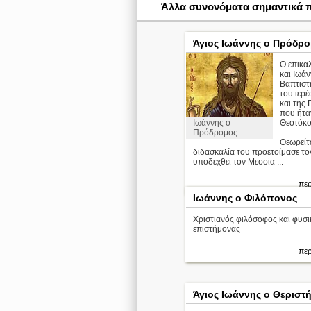
Άλλα συνονόματα σημαντικά
Άγιος Ιωάννης ο Πρόδρ
Ο επικα
και Ιωάν
Βαπτιστή
του ιερ
και της 
που ήτα
Ιωάννης ο
Θεοτόκο
Πρόδρομος
Θεωρείτα
διδασκαλία του προετοίμασε το
υποδεχθεί τον Μεσσία ...
περ
Ιωάννης ο Φιλόπονος
Χριστιανός φιλόσοφος και φυσι
επιστήμονας
περ
Άγιος Ιωάννης ο Θεριστ