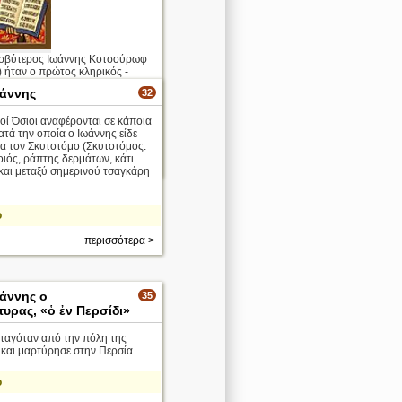
σβύτερος Ιωάννης Κοτσούρωφ
 ήταν ο πρώτος κληρικός -
Οκτωβριανής Επανάστασης.
ωάννης
32
Χ., μετά την αποφοίτησή του
οί Όσιοι αναφέρονται σε κάποια
εολογική Ακαδημία της Αγίας
ατά την οποία ο Ιωάννης είδε
...
ία τον Σκυτοτόμο (Σκυτοτόμος:
ιός, ράπτης δερμάτων, κάτι
περισσότερα >
και μεταξύ σημερινού τσαγκάρη
ο
περισσότερα >
ωάννης ο
35
υρας, «ὁ ἐν Περσίδι»
ταγόταν από την πόλη της
και μαρτύρησε στην Περσία.
ο