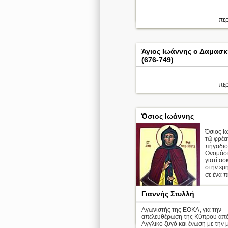
περ
περ
Άγιος Ιωάννης ο Δαμασ
(676-749)
περ
Όσιος Ιωάννης
Όσιος Ι
τῷ φρέατ
πηγαδιο
Ονομάστ
γιατί ασ
στην ερ
σε ένα π
Γιαννής Στυλλή
Αγωνιστής της ΕΟΚΑ, για την
περ
απελευθέρωση της Κύπρου από
Αγγλικό ζυγό και ένωση με την 