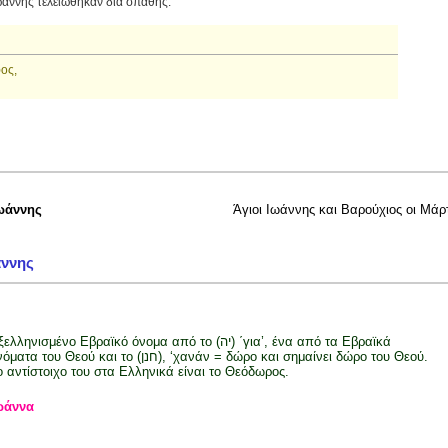
ωάννης τελειώθηκαν διά σπάθης.
ος,
ωάννης
Άγιοι Ιωάννης και Βαρούχιος οι Μάρ
άννης
λληνισμένο Εβραϊκό όνομα από το (יה) ΄για’, ένα από τα Εβραϊκά
τα του Θεού και το (חנן), ‘χανάν = δώρο και σημαίνει δώρο του Θεού.
ο αντίστοιχο του στα Ελληνικά είναι το Θεόδωρος.
ωάννα