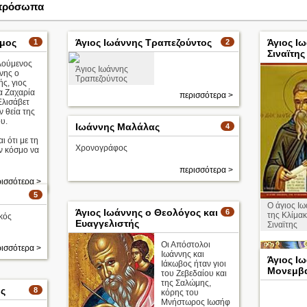
 πρόσωπα
ομος
Άγιος Ιωάννης Τραπεζούντος
Άγιος Ι
1
2
Σιναϊτης
λούμενος
Άγιος Ιωάννης
νης ο
Τραπεζούντος
ς, γιος
έα Ζαχαρία
περισσότερα >
Ελισάβετ
ν θεία της
υ.
Ιωάννης Μαλάλας
4
ι ότι με τη
Χρονογράφος
ν κόσμο να
περισσότερα >
ισσότερα >
5
Ο άγιος Ι
Άγιος Ιωάννης ο Θεολόγος και
6
της Κλίμακ
κός
Ευαγγελιστής
Σιναϊτης
Οι Απόστολοι
ισσότερα >
Ιωάννης και
Άγιος Ι
Ιάκωβος ήταν γιοι
Μονεμβ
του Ζεβεδαίου και
της Σαλώμης,
ής
8
κόρης του
Μνήστωρος Ιωσήφ