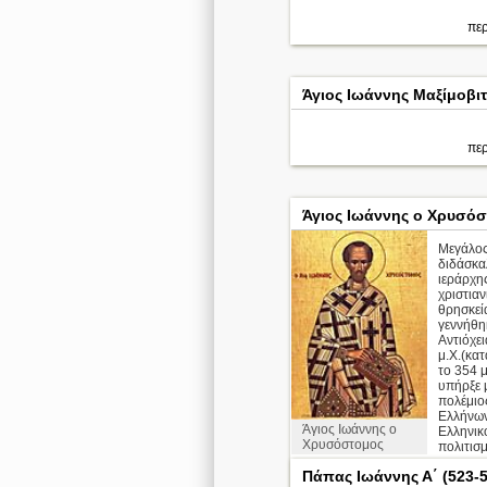
περ
Άγιος Ιωάννης Μαξίμοβιτ
περ
Άγιος Ιωάννης ο Χρυσό
Μεγάλος
διδάσκα
ιεράρχη
χριστιαν
θρησκεί
γεννήθη
Αντιόχει
μ.Χ.(κα
το 354 μ
υπήρξε 
πολέμιο
Ελλήνων
Άγιος Ιωάννης ο
Ελληνικ
Χρυσόστομος
πολιτισμο
Πάπας Ιωάννης Α΄ (523-5
Απολυτίκιο