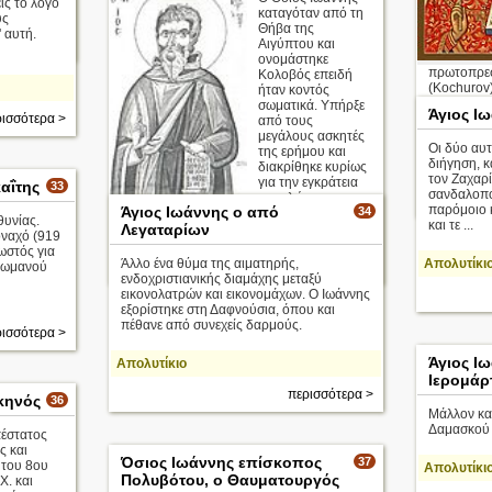
ίς το λόγο
καταγόταν από τη
ύς
Θήβα της
 αυτή.
ισσότερα >
Αιγύπτου και
ονομάστηκε
πρωτοπρε
Κολοβός επειδή
(Kochurov)
ήταν κοντός
θύμα της 
σωματικά. Υπήρξε
Άγιος Ι
ισσότερα >
από τους
Το 1901 μ.
μεγάλους ασκητές
Οι δύο αυτ
από την Θ
της ερήμου και
διήγηση, κ
Πετρούπολ 
διακρίθηκε κυρίως
τον Ζαχαρ
για την εγκράτεια
αΐτης
33
σανδαλοπο
της γλώσσας τ ...
παρόμοιο 
Άγιος Ιωάννης ο από
34
θυνίας.
και τε ...
Λεγαταρίων
οναχό (919
Απολυτίκιο
ωστός για
Άλλο ένα θύμα της αιματηρής,
Απολυτίκι
 Ρωμανού
περισσότερα >
ενδοχριστιανικής διαμάχης μεταξύ
εικονολατρών και εικονομάχων. Ο Ιωάννης
εξορίστηκε στη Δαφνούσια, όπου και
πέθανε από συνεχείς δαρμούς.
ισσότερα >
Άγιος Ι
Απολυτίκιο
Ιερομάρτ
περισσότερα >
κηνός
36
Μάλλον κα
Δαμασκού 
έστατος
ς και
Όσιος Ιωάννης επίσκοπος
37
 του 8ου
Απολυτίκι
Πολυβότου, ο Θαυματουργός
Χ. και