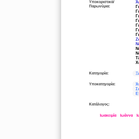
Υποκοριστικά/
Ά
Παρωνύμια:
Γ
Γ
Γ
Γ
Γ
Γ
Γ
Ζ
Ν
Ν
Ν
Τ
Χ
Κατηγορία:
Ξ
Υποκατηγορία:
Ά
Σ
Ε
Κατάλογος:
Ιωακειμία
Ιωάννα
Ι