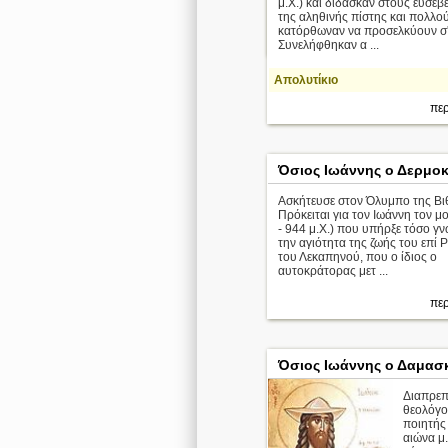
μ.Χ.) και δίδασκαν στους ευσεβε
της αληθινής πίστης και πολλο
κατόρθωναν να προσελκύουν σ'
περ
Συνελήφθηκαν α ...
Απολυτίκιο
περ
Όσιος Ιωάννης ο Δερμοκ
Ασκήτευσε στον Όλυμπο της Βι
Πρόκειται για τον Ιωάννη τον μ
- 944 μ.Χ.) που υπήρξε τόσο γν
την αγιότητα της ζωής του επί
του Λεκαπηνού, που ο ίδιος ο
αυτοκράτορας μετ ...
περ
Όσιος Ιωάννης ο Δαμασ
Διαπρεπ
θεολόγο
ποιητής
αιώνα μ.