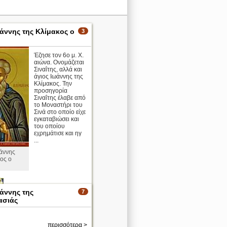
ωάννης της Κλίμακος ο
3
Έζησε τον 6ο μ. Χ.
αιώνα. Ονομάζεται
Σιναΐτης, αλλά και
άγιος Ιωάννης της
Κλίμακος. Την
προσηγορία
Σιναΐτης έλαβε από
το Μοναστήρι του
Σινά στο οποίο είχε
εγκαταβιώσει και
του οποίου
εχρημάτισε και ηγ
...
ωάννης
ος ο
ωάννης της
7
ασιάς
περισσότερα >