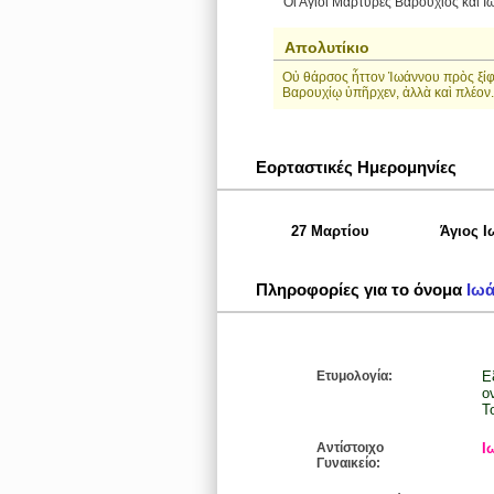
Οι Άγιοι Μάρτυρες Βαρούχιος και Ι
Απολυτίκιο
Οὐ θάρσος ἧττον Ἰωάννου πρὸς ξίφ
Βαρουχίῳ ὑπῆρχεν, ἀλλὰ καὶ πλέον.
Εορταστικές Ημερομηνίες
27 Μαρτίου
Άγιος Ι
Πληροφορίες για το όνομα
Ιω
Ετυμολογία:
Εξε
ονόμα
Τ
Αντίστοιχο
Ι
Γυναικείο: