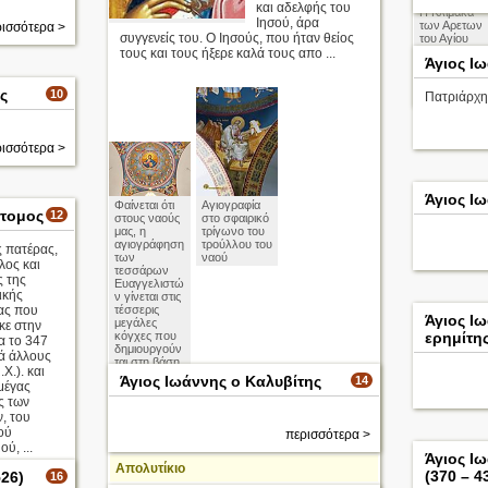
και αδελφής του
Η Κλίμακα
Ιησού, άρα
των Αρετων
ισσότερα >
συγγενείς του. Ο Ιησούς, που ήταν θείος
του Αγίου
Ιωάννη του
τους και τους ήξερε καλά τους απο ...
Άγιος Ι
Σιανΐτη
ς
10
Πατριάρχης
ισσότερα >
Άγιος Ι
Φαίνεται ότι
Αγιογραφία
στομος
12
στους ναούς
στο σφαιρικό
μας, η
τρίγωνο του
αγιογράφηση
τρούλλου του
 πατέρας,
των
ναού
λος και
τεσσάρων
ς της
Ευαγγελιστώ
ικής
ν γίνεται στις
ας που
τέσσερις
Άγιος Ιω
μεγάλες
κε στην
κόγχες που
ερημίτη
α το 347
δημιουργούν
τά άλλους
ται στη βάση
.Χ.). και
των
Άγιος Ιωάννης ο Καλυβίτης
14
μέγας
τεσσάρων
ς των
τόξων, επί
των οποίων
, του
στηρίζεται ο
ού
περισσότερα >
τρούλλος.
ύ, ...
Άγιος Ι
Απολυτίκιο
(370 – 4
26)
16