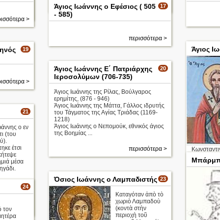
περισσότερα >
Άγιος Ιωάννης ο Εφέσιος ( 505
17
ισσότερα >
- 585)
ισσότερα >
περισσότερα >
Άγιος Ι
κηνός
19
Άγιος Ιωάννης Ε΄ Πατριάρχης
20
Ιεροσολύμων (706-735)
ισσότερα >
Άγιος Ιωάννης της Ρίλας, Βούλγαρος
ερημίτης, (876 - 946)
Άγιος Ιωάννης της Μάττα, Γάλλος ιδρυτής
21
του Τάγματος της Αγίας Τριάδας (1169-
1218)
Άγιος Ιωάννης ο Νεπομούκ, εθνικός άγιος
ωάννης ο εν
της Βοημίας ...
ι (του
ύ).
ηκε έτσι
περισσότερα >
Κωνσταντι
κήτεψε
για πρώτη 
Μπάρμπα
ημιά μέσα
υιοθετήσει
ηγάδι.
γεγονός π
του Πάπα 
Όσιος Ιωάννης ο Λαμπαδιστής
23
Ιωάννης όμ
24
Καταγόταν ἀπὸ τὸ
Απολυτίκι
χωριὸ Λαμπαδοὺ
ισσότερα >
(κοντὰ στὴν
 τον
περιοχὴ τοῦ
μητέρα