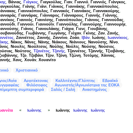
κης
,
Βάνιας
,
Γιάγκος
,
Γιαγκούλας
,
Γιαν
,
Γιαννιό
,
Γιαννιός
,
Γιάνγκος
,
ιανγκούλας
,
Γιάνης
,
Γιάνι
,
Γιάνκος
,
Γιαννάκης
,
Γιαννακόπουλος
,
ιάννακας
,
Γιαννικόπουλος
,
Γιαννακός
,
Γιαννάκος
,
Γιαννακούρης
,
ιανναράς
,
Γιαννάρας
,
Γιάνναρος
,
Γιάνναρους
,
Γιαννής
,
Γιάννης
,
ιαννίκος
,
Γιαννιός
,
Γιαννίσης
,
Γιαννόπουλος
,
Γιάννος
,
Γιαννούδας
,
ιαννούδι
,
Γιαννούι
,
Γιαννούϊν
,
Γιαννούλης
,
Γιαννούρης
,
Γιαννουρήε
,
ιαννούσης
,
Γιάνος
,
Γιανουλάκης
,
Γιάχια
,
Γιενς
,
Γιουβάνης
,
ιουβανούδης
,
Γιωβάννης
,
Γιωγάνης
,
Γιόχαν
,
Γκίνης
,
Ζαν
,
Ζανής
,
αννέτος
,
Ζαννέττος
,
Ζαννής
,
Ζαννίνο
,
Ζοάο
,
Ιβάν
,
Ιωάνης
,
Ιωαννίκιος
,
άκης
,
Νάκος
,
Νάνες
,
Νάνης
,
Νιάκους
,
Νιάνιους
,
Νανούσης
,
Νίνο
,
άνος
,
Νιουλτς
,
Νιούλτσος
,
Νούλης
,
Νούλτς
,
Νούσης
,
Νούσιος
,
ούσιας
,
Νούτσος
,
Τζανέτος
,
Τζανής
,
Τζαννέτος
,
Τζαννής
,
Τζιοβάνης
,
ζιοβάννης
,
Τζο
,
Τζοβάνι
,
Τζον
,
Τζόνη
,
Τζώνη
,
Τοτόμης
,
Χάννας
,
αννής
,
Χανς
,
Χουάν
,
Χουανίτο
ενικό
Χριστιανικό
γιος/Αγία
Αρχιτέκτονας
Καλλιτέχνης/Γλύπτης
Εβραϊκό
υγγραφέας
Φιλόσοφος
Αγωνιστής/Αγνωνίστρια της ΕΟΚΑ
πίμεμπτη συμπεριφορά
Σαλός / Σαλή
Αναστημένος
«
»
ωαννέτα
Ιωάννης
Ιωάννης
Ιωάννης
Ιωάννης