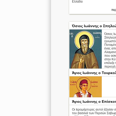
Ελλάδα
περ
Όσιος Ιωάννης ο Σπηλε
Όσιος Ι
Σπηλεώ
(γνωστό
Ποταμίτη
ένας απ
Αλαμανο
που ασ
στην Κύ
επέλεξε 
περιοχή
χωριού 
Άγιος Ιωάννης ο Τουρκο
επαρχία
Λευκωσί
περ
Άγιος Ιωάννης ο Επίσκο
Οι Ιερομάρτυρες αυτοί έζησαν σ
του βασιλιά των Περσών Σαβωρ