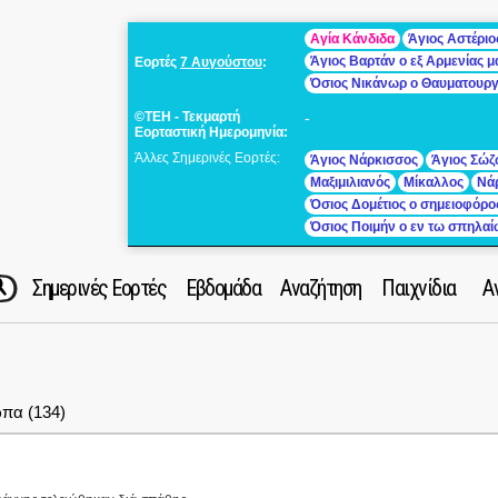
Αγία Κάνδιδα
Άγιος Αστέριο
Άγιος Βαρτάν ο εξ Αρμενίας 
Εορτές
7 Αυγούστου
:
Όσιος Νικάνωρ ο Θαυματουρ
©ΤΕΗ - Τεκμαρτή
-
Εορταστική Ημερομηνία:
Άλλες Σημερινές Εορτές:
Άγιος Νάρκισσος
Άγιος Σώζ
Μαξιμιλιανός
Μίκαλλος
Νά
Όσιος Δομέτιος ο σημειοφόρο
Όσιος Ποιμήν ο εν τω σπηλα
Σημερινές Εορτές
Εβδομάδα
Αναζήτηση
Παιχνίδια
Α
πα (134)