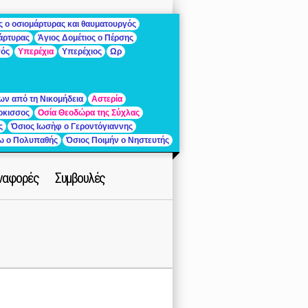
ς ο οσιομάρτυρας και θαυματουργός
μάρτυρας
Άγιος Δομέτιος ο Πέρσης
γός
Υπερέχια
Υπερέχιος
Ωρ
ων από τη Νικομήδεια
Αστερία
ρκισσος
Οσία Θεοδώρα της Σύχλας
ς
Όσιος Ιωσὴφ ο Γεροντόγιαννης
ίω ο Πολυπαθής
Όσιος Ποιμήν ο Νηστευτής
ναφορές
Συμβουλές