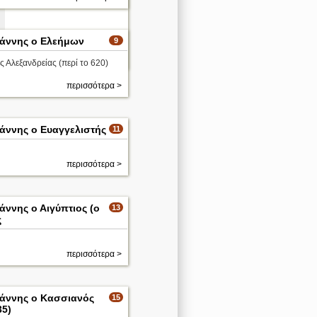
ωάννης ο Ελεήμων
9
περισσότερα >
 Αλεξανδρείας (περί το 620)
περισσότερα >
ωάννης ο Ευαγγελιστής
11
περισσότερα >
άννης ο Αιγύπτιος (ο
13
ς
περισσότερα >
ωάννης ο Κασσιανός
15
35)