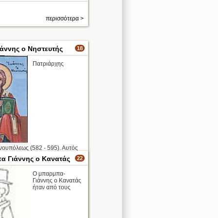
περισσότερα >
ωάννης ο Νηστευτής
18
Πατριάρχης
νουπόλεως (582 - 595). Αυτός
φορά στην ιστορία θα
 Γιάννης ο Κανατάς
22
 τον τίτλο «Οικουμενικός»,
ου θα πυροδοτήσει το μένος
Ο μπαρμπα-
Γρηγορίου του Μεγάλου. Ο
Γιάννης ο Κανατάς
ως, ...
ήταν από τους
ο
περισσότερα >