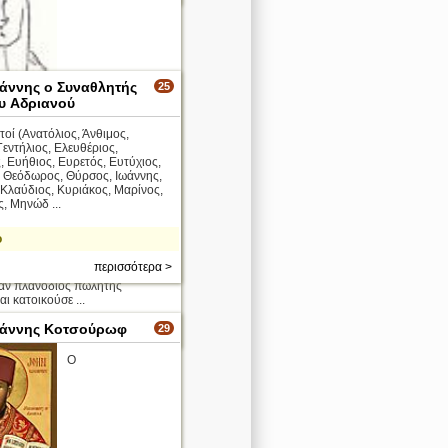
ωάννης ο Συναθλητής
25
ου Aδριανού
υτοί (Ανατόλιος, Άνθιμος,
Γεντήλιος, Ελευθέριος,
 Ευήθιος, Ευρετός, Ευτύχιος,
 Θεόδωρος, Θύρσος, Ιωάννης,
 Κλαύδιος, Κυριάκος, Μαρίνος,
, Μηνώδ ...
Γιάννης
ο
στικότερους Αθηναίους της
που έζησε στην Αθήνα την
περισσότερα >
 1860 - 1880. Ο μπαρμπα-
ταν πλανόδιος πωλητής
αι κατοικούσε ...
ωάννης Κοτσούρωφ
29
περισσότερα >
Ο