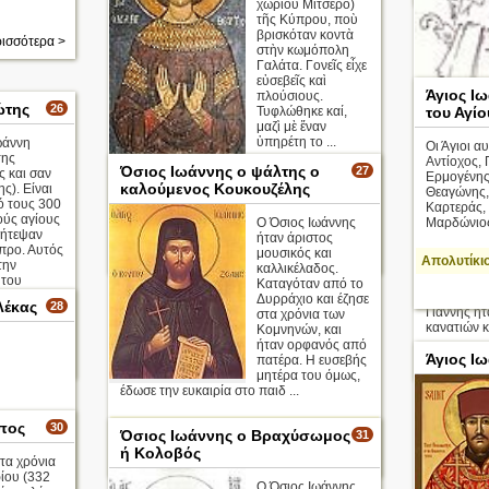
χωριοῦ Μιτσερό)
τῆς Κύπρου, ποὺ
βρισκόταν κοντὰ
ισσότερα >
στὴν κωμόπολη
Γαλάτα. Γονεῖς εἶχε
εὐσεβεῖς καὶ
Άγιος Ι
πλούσιους.
ώτης
26
Τυφλώθηκε καί,
του Αγί
μαζὶ μὲ ἕναν
ὑπηρέτη το ...
ωάννη
Οι Άγιοι α
της
Αντίοχος, 
Όσιος Ιωάννης ο ψάλτης ο
27
ς και σαν
Ερμογένης,
Όσιος Ιωάννης ο
καλούμενος Κουκουζέλης
ς). Είναι
Θεαγώνης,
Λαμπαδιστής
ό τους 300
Καρτεράς,
ύς αγίους
Ο Όσιος Ιωάννης
Μαρδώνιος
Απολυτίκιο
Μπάρμπα 
κήτεψαν
ήταν άριστος
ο Κανατάς
προ. Αυτός
μουσικός και
περισσότερα >
Απολυτίκι
την
χαρακτηρι
καλλικέλαδος.
 του
περιόδου 
Καταγόταν από το
Σιά της
εικοσαετία
Δυρράχιο και έζησε
λέκας
28
ς
Γιάννης ή
στα χρόνια των
ας.
κανατιών κ
Κομνηνών, και
ήταν ορφανός από
Άγιος Ι
πατέρα. Η ευσεβής
ισσότερα >
μητέρα του όμως,
έδωσε την ευκαιρία στο παιδ ...
πος
30
Απολυτίκιο
Όσιος Ιωάννης ο Βραχύσωμος
31
ή Κολοβός
περισσότερα >
τα χρόνια
ίου (332
Ο Όσιος Ιωάννης