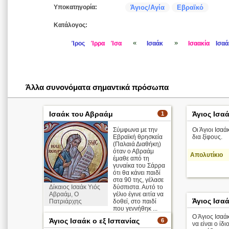
Υποκατηγορία:
Άγιος/Αγία
Εβραϊκό
Κατάλογος:
«
»
Ίρος
Ίρρα
Ίσα
Ισαάκ
Ισαακία
Ισαά
Άλλα συνονόματα σημαντικά πρόσωπα
Ισαάκ του Αβραάμ
Άγιος Ισα
1
Σύμφωνα με την
Οι Άγιοι Ισα
Εβραϊκή θρησκεία
δια ξίφους.
(Παλαιά Διαθήκη)
όταν ο Αβραάμ
Απολυτίκιο
έμαθε από τη
γυναίκα του Σάρρα
ότι θα κάνει παιδί
στα 90 της, γέλασε
Δίκαιος Ισαάκ Υιός
δύσπιστα. Αυτό το
Αβραάμ, Ο
γέλιο έγινε αιτία να
Άγιος Ισα
Πατριάρχης
δοθεί, στο παιδί
που γεννήθηκ ...
Ο Άγιος Ισαά
Άγιος Ισαάκ ο εξ Ισπανίας
6
να είναι ο ίδ
περισσότερα >