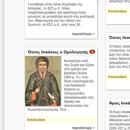
γιορτάζει στι
Γεννήθηκε στην πόλη Κόρδοβα της
Ισπανίας, το 825 μ.Χ. Ήταν
Απολυτίκιο
συμβολαιογράφος και αργότερα έγινε
μοναχός σε μοναστήρι κοντά στη γενέτειρά
του. Μαρτύρησε για την πίστη του
Χριστού, το 852 μ.Χ., από τους Μ ...
περισσότερα >
Όσιος Ισα
Ο Όσιος Ισαά
επίσκοπος τη
Όσιος Ισαάκιος ο Ομολογητής
9
ζωή του είνα
οσίου Μελετ
Kαταγόταν από
Δεκεμβρίου).
την Συρία και έζησε
ζωή του στη δ 
στα χρόνια του
βασιλιά Ουάλη
Απολυτίκιο
(364 μ. Χ.), που
ήταν υποστηρικτής
των Αρειανών.
Κάποτε οι
Οστρογότθοι,
κατασκήνωσαν στη
Θράκη και
Άγιος Ισα
απειλούσαν την
Κωνσταντινούπολη. Τότε ...
Οι Άγιοι Ισα
τελειώθηκαν 
Απολυτίκιο
άθλησαν κατά
αυτοκράτορα
περισσότερα >
(306-337 μ.Χ