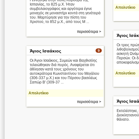
Γεννήθηκε στην πόλη Κόρδοβα της
Ισπανίας, το 825 μ.Χ. Ήταν
Απολυτίκιο
συμβολαιογράφος και αργότερα έγινε
μοναχός σε μοναστήρι κοντά στη γενέτειρά
του. Μαρτύρησε για την πίστη του
Χριστού, το 852 μ.Χ., από τους Μ ...
περισσότερα >
Άγιος Ισάκ
Οι τρεις πρώ
λιθοβολισμού 
Άγιος Ισαάκιος
9
ασκητή Ωνάμ,
Περσών. Οι δ
Οι Άγιοι Ισαάκιος, Συμεών και Βαχθισόης
αποκεφαλισμ
τελειώθηκαν διά πυρός. Aναφέρεται ότι
άθλησαν κατά τους χρόνους του
Απολυτίκιο
αυτοκράτορα Κωνσταντίνου του Μεγάλου
(306-337 μ.Χ.) και του Πέρσου βασιλέως
Σαπώρ Β' (309-37 ...
Απολυτίκιο
Άγιος Ισα
περισσότερα >
Εκτελέστηκε,
Διοκλητιανού,
θάνατο.