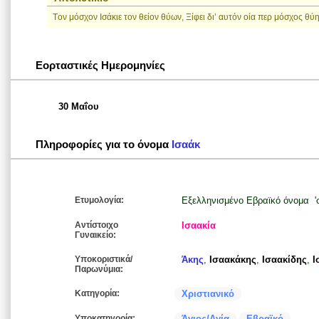
Tον μόσχον Iσάκιε τον θείον θύων, Ξίφει δι’ αυτόν οία περ μόσχος θύη
Εορταστικές Ημερομηνίες
30 Μαΐου
Πληροφορίες για το όνομα
Ισαάκ
Ετυμολογία:
Εξελληνισμένο Εβραϊκό όνομα 'σ
Αντίστοιχο
Ισαακία
Γυναικείο:
Υποκοριστικά/
Άκης
,
Ισαακάκης
,
Ισαακίδης
,
Ι
Παρωνύμια:
Κατηγορία:
Χριστιανικό
Υποκατηγορία:
Άγιος/Αγία
Εβραϊκό