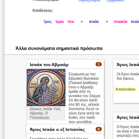
Κατάλογος:
«
»
Ίρος
Ίρρα
Ίσα
Ισαάκ
Ισαακία
Ισαά
Άλλα συνονόματα σημαντικά πρόσωπα
Ισαάκ του Αβραάμ
Άγιος Ισα
1
Σύμφωνα με την
Οι Άγιοι Ισα
Εβραϊκή θρησκεία
δια ξίφους.
(Παλαιά Διαθήκη)
όταν ο Αβραάμ
Απολυτίκιο
έμαθε από τη
γυναίκα του Σάρρα
ότι θα κάνει παιδί
στα 90 της, γέλασε
Δίκαιος Ισαάκ Υιός
δύσπιστα. Αυτό το
Αβραάμ, Ο
γέλιο έγινε αιτία να
Άγιος Ισα
Πατριάρχης
δοθεί, στο παιδί
που γεννήθηκ ...
Ο Άγιος Ισαά
Άγιος Ισαάκ ο εξ Ισπανίας
6
να είναι ο ίδ
περισσότερα >
γιορτάζει στι