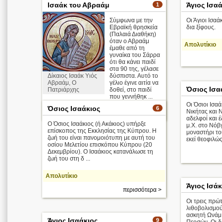
Ισαάκ του Αβραάμ
Άγιος Ισα
1
Σύμφωνα με την
Οι Άγιοι Ισα
Εβραϊκή θρησκεία
δια ξίφους.
(Παλαιά Διαθήκη)
όταν ο Αβραάμ
Απολυτίκιο
έμαθε από τη
γυναίκα του Σάρρα
ότι θα κάνει παιδί
στα 90 της, γέλασε
Δίκαιος Ισαάκ Υιός
δύσπιστα. Αυτό το
Αβραάμ, Ο
γέλιο έγινε αιτία να
Όσιος Ισα
Πατριάρχης
δοθεί, στο παιδί
που γεννήθηκ ...
Οι Όσιοι Ισα
Όσιος Ισαάκιος
6
Νικήτας και
περισσότερα >
αδελφοί και 
Ο Όσιος Ισαάκιος (ή Ακάκιος) υπήρξε
μ.Χ. στο Νόβ
επίσκοπος της Εκκλησίας της Κύπρου. Η
μοναστήρι το
ζωή του είναι πανομοιότυπη με αυτή του
εκεί θεοφιλώς 
οσίου Μελετίου επισκόπου Κύπρου (20
Δεκεμβρίου). Ο Ισαάκιος κατανάλωσε τη
ζωή του στη δ ...
Απολυτίκιο
Άγιος Ισάκ
περισσότερα >
Οι τρεις πρώ
λιθοβολισμού 
ασκητή Ωνάμ,
Άγιος Ισαάκιος
9