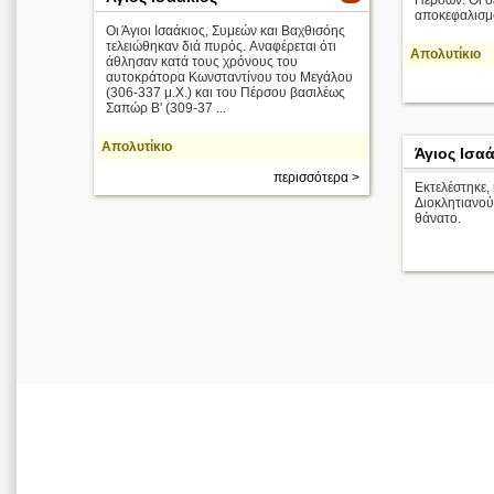
Περσών. Οι δ
αποκεφαλισμ
Οι Άγιοι Ισαάκιος, Συμεών και Βαχθισόης
τελειώθηκαν διά πυρός. Aναφέρεται ότι
Απολυτίκιο
άθλησαν κατά τους χρόνους του
αυτοκράτορα Κωνσταντίνου του Μεγάλου
(306-337 μ.Χ.) και του Πέρσου βασιλέως
Σαπώρ Β' (309-37 ...
Απολυτίκιο
Άγιος Ισα
περισσότερα >
Εκτελέστηκε,
Διοκλητιανού,
θάνατο.