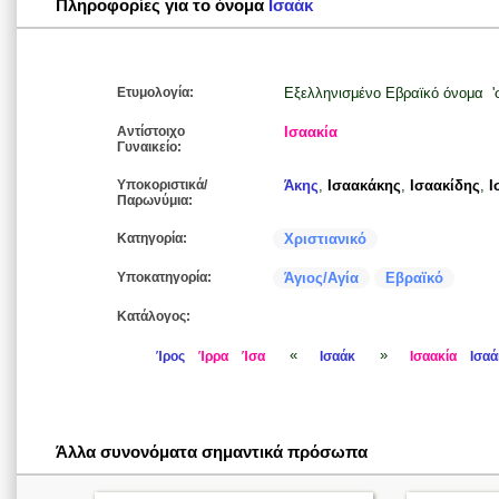
Πληροφορίες για το όνομα
Ισαάκ
Ετυμολογία:
Εξελληνισμένο Εβραϊκό όνομα 'σ
Αντίστοιχο
Ισαακία
Γυναικείο:
Υποκοριστικά/
Άκης
,
Ισαακάκης
,
Ισαακίδης
,
Ι
Παρωνύμια:
Κατηγορία:
Χριστιανικό
Υποκατηγορία:
Άγιος/Αγία
Εβραϊκό
Κατάλογος:
«
»
Ίρος
Ίρρα
Ίσα
Ισαάκ
Ισαακία
Ισαά
Άλλα συνονόματα σημαντικά πρόσωπα