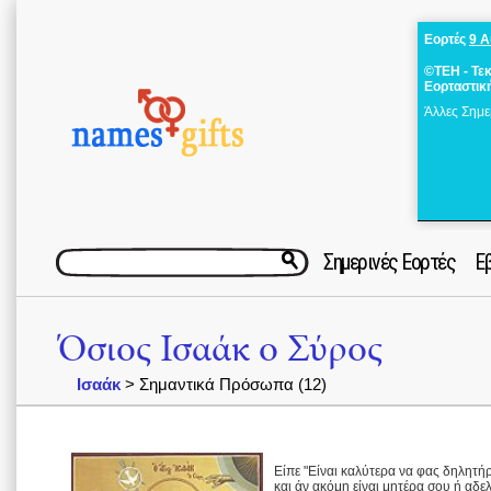
Εορτές
9 
©ΤΕΗ - Τε
Εορταστικ
Άλλες Σημε
Σημερινές Εορτές
Ε
Όσιος Ισαάκ ο Σύρος
Ισαάκ
> Σημαντικά Πρόσωπα (12)
Είπε "Είναι καλύτερα να φας δηλητή
και άν ακόμη είναι μητέρα σου ή αδε