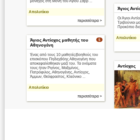
μοναχός στη Μονή του Αγίου Σάββ ...
Άγιος Αντί
Απολυτίκιο
Οι Άγιοι Αντί
περισσότερα >
Τριβούνιοι μ
Προκόπιο δια
Απολυτίκιο
Άγιος Αντίοχος μαθητής του
5
Αθηνογένη
Ένας από τους 10 μαθητές/βοηθούς του
επισκόπου Πηδαχθόης Αθηνογένη που
αποκεφαλίσθηκαν μαζί του. Τα ονόματα
Αντίοχος
τους ήταν Ριγίνος, Μαξιμίνος,
Πατρόφιλος, Αθηνογένης, Αντίοχος,
Άμμων, Θεόφραστος, Κλεόνικο ...
Απολυτίκιο
περισσότερα >
Αθηναίοι νέοι
οδηγούνται σ
Μινώταυρο