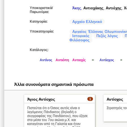
Υποκοριστικά/
Άκης
,
Αντιοχάκης
,
Αντιόχης
,
Χ
Παρωνύμια:
Κατηγορία:
Αρχαίο Ελληνικό
Υποκατηγορία:
Αρχαίος Έλληνας Ολυμπιονίκ
Ιστορικός
Πεζός λόγος
Π
Φιλόσοφος
Κατάλογος:
«
»
Αντίνος
Αντιόπη
Αντιοχίς
Αντίοχος
Άλλα συνονόματα σημαντικά πρόσωπα
Άγιος Αντίοχος
Αντίοχος
1
Πιστεύται ότι ο Όσιος αυτός είναι ο
Στρατηγός τ
λεγόμενος Πάνδεκτος (δηλαδή ο
συγγραφέας της Πανδέκτου), που έζησε
στα μέσα του 7ου αιώνα μ.Χ. και
καταγόταν από τη Γαλατία και ήταν