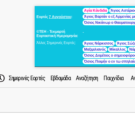
Αγία Κάνδιδα
Άγιος Αστέριο
Άγιος Βαρτάν ο εξ Αρμενίας 
Εορτές
7 Αυγούστου
:
Όσιος Νικάνωρ ο Θαυματουρ
©ΤΕΗ - Τεκμαρτή
-
Εορταστική Ημερομηνία:
Άλλες Σημερινές Εορτές:
Άγιος Νάρκισσος
Άγιος Σώζ
Μαξιμιλιανός
Μίκαλλος
Νά
Όσιος Δομέτιος ο σημειοφόρο
Όσιος Ποιμήν ο εν τω σπηλα
Σημερινές Εορτές
Εβδομάδα
Αναζήτηση
Παιχνίδια
Α