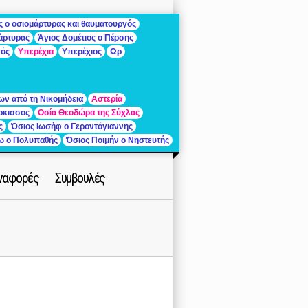
ς ο οσιομάρτυρας και θαυματουργός
μάρτυρας
Άγιος Δομέτιος ο Πέρσης
γός
Υπερέχια
Υπερέχιος
Ωρ
ων από τη Νικομήδεια
Αστερία
ρκισσος
Οσία Θεοδώρα της Σύχλας
ς
Όσιος Ιωσὴφ ο Γεροντόγιαννης
ίω ο Πολυπαθής
Όσιος Ποιμήν ο Νηστευτής
ναφορές
Συμβουλές