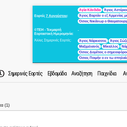
Αγία Κάνδιδα
Άγιος Αστέριο
Άγιος Βαρτάν ο εξ Αρμενίας 
Εορτές
7 Αυγούστου
:
Όσιος Νικάνωρ ο Θαυματουρ
©ΤΕΗ - Τεκμαρτή
-
Εορταστική Ημερομηνία:
Άλλες Σημερινές Εορτές:
Άγιος Νάρκισσος
Άγιος Σώζ
Μαξιμιλιανός
Μίκαλλος
Νά
Όσιος Δομέτιος ο σημειοφόρο
Όσιος Ποιμήν ο εν τω σπηλα
Σημερινές Εορτές
Εβδομάδα
Αναζήτηση
Παιχνίδια
Α
α (1)