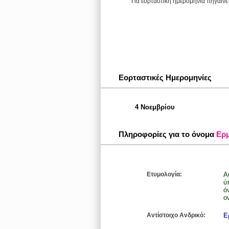
Για εορταστική ημερομηνία πηγαίνε
Εορταστικές Ημερομηνίες
4 Νοεμβρίου
Πληροφορίες για το όνομα
Ερμ
Ετυμολογία:
Α
ύ
ό
ο
Αντίστοιχο Ανδρικό:
Ε