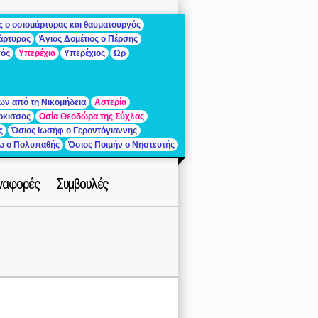
ς ο οσιομάρτυρας και θαυματουργός
μάρτυρας
Άγιος Δομέτιος ο Πέρσης
γός
Υπερέχια
Υπερέχιος
Ωρ
ων από τη Νικομήδεια
Αστερία
ρκισσος
Οσία Θεοδώρα της Σύχλας
ς
Όσιος Ιωσὴφ ο Γεροντόγιαννης
ίω ο Πολυπαθής
Όσιος Ποιμήν ο Νηστευτής
ναφορές
Συμβουλές