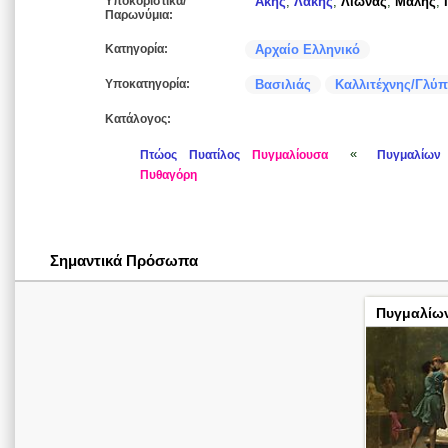
Υποκοριστικά/
Άκης
,
Λάκης
,
Λιώνας
,
Μαλής
,
Παρωνύμια:
Κατηγορία:
Αρχαίο Ελληνικό
Υποκατηγορία:
Βασιλιάς
Καλλιτέχνης/Γλύπ
Κατάλογος:
«
Πτώος
Πυατίλος
Πυγμαλίουσα
Πυγμαλίων
Πυθαγόρη
Σημαντικά Πρόσωπα
Πυγμαλίω