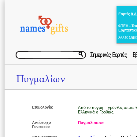
Εορτές
8 
©ΤΕΗ - Τε
Εορταστικ
Άλλες Σημε
Σημερινές Εορτές
Ε
Πυγμαλίων
Ετυμολογία:
Από το πυγμή = γρόνθος οπότε
Ελληνικά ο Γροθιάς.
Αντίστοιχο
Πυγμαλίουσα
Γυναικείο: