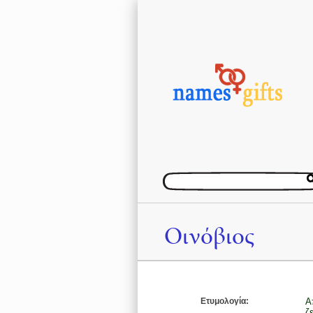
Οινόβιος
Ετυμολογία:
Α
ζ