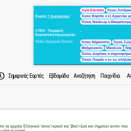
Αγία Κάνδιδα
Άγιος Αστέριο
Άγιος Βαρτάν ο εξ Αρμενίας 
Εορτές
7 Αυγούστου
:
Όσιος Νικάνωρ ο Θαυματουρ
©ΤΕΗ - Τεκμαρτή
-
Εορταστική Ημερομηνία:
Άλλες Σημερινές Εορτές:
Άγιος Νάρκισσος
Άγιος Σώζ
Μαξιμιλιανός
Μίκαλλος
Νά
Όσιος Δομέτιος ο σημειοφόρο
Όσιος Ποιμήν ο εν τω σπηλα
Σημερινές Εορτές
Εβδομάδα
Αναζήτηση
Παιχνίδια
Α
πό τα αρχαία Ελληνικά 'οίνος'=κρασί και 'βίος'=ζωή και σημαίνει αυτόν που
ει από το κρασί