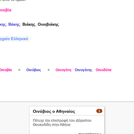
ινοβία
κης
,
Βάκης
,
Βιάκης
,
Οινοβιάκης
ρχαίο Ελληνικό
«
»
Οινοβία
Οινόβιος
Οινογένη
Οινογένης
Οινοδότα
Οινόβιος ο Αθηναίος
1
Πέτυχε την επιστροφή του εξόριστου
Θουκυδίδη στην Αθήνα.