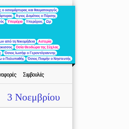
ς ο οσιομάρτυρας και θαυματουργός
μάρτυρας
Άγιος Δομέτιος ο Πέρσης
γός
Υπερέχια
Υπερέχιος
Ωρ
ων από τη Νικομήδεια
Αστερία
ρκισσος
Οσία Θεοδώρα της Σύχλας
ς
Όσιος Ιωσὴφ ο Γεροντόγιαννης
ίω ο Πολυπαθής
Όσιος Ποιμήν ο Νηστευτής
ναφορές
Συμβουλές
3 Νοεμβρίου