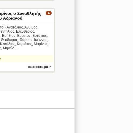
αρίνος ο Συναθλητής
4
ου Aδριανού
υτοί (Ανατόλιος, Άνθιμος,
Γεντήλιος, Ελευθέριος,
 Ευήθιος, Ευρετός, Ευτύχιος,
 Θεόδωρος, Θύρσος, Ιωάννης,
 Κλαύδιος, Κυριάκος, Μαρίνος,
, Μηνώδ ...
ο
περισσότερα >