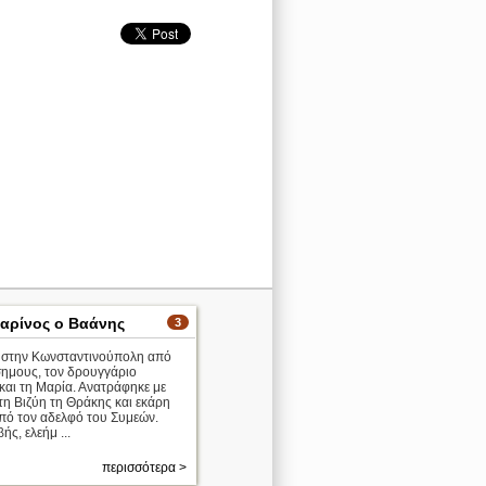
αρίνος ο Βαάνης
3
 στην Κωνσταντινούπολη από
σημους, τον δρουγγάριο
και τη Μαρία. Ανατράφηκε με
τη Βιζύη τη Θράκης και εκάρη
πό τον αδελφό του Συμεών.
ής, ελεήμ ...
περισσότερα >