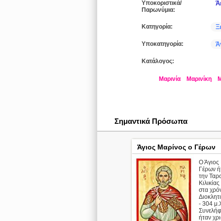
Υποκοριστικά/
Ά
Παρωνύμια:
Κατηγορία:
Ξ
Υποκατηγορία:
Ά
Κατάλογος:
Μαρινία
Μαρινίκη
Μ
Σημαντικά Πρόσωπα
Άγιος Μαρίνος ο Γέρων
Ο Άγιος
Γέρων ή
την Ταρ
Κιλικίας
στα χρό
Διοκλητ
- 304 μ.Χ
Συνελήφ
ήταν χρ