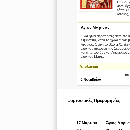
και οδη
στον άρ
τόπου Λ
όποιος, 
Απολυτίκιο
Άγιος Μαρίνος
περ
Όλοι ήταν στρατιώτες στην πόλ
18 Οκτωβρίου
Σεβάστεια, κατά τα χρόνια του 
Λικινίου. Όταν, το 315 μ.Χ., εξ
από τον άρχοντα της Σεβάστεια
και από τον δούκα Μάρκελλο, α
από τον Μάρκο ...
Απολυτίκιο
περ
2 Νοεμβρίου
Εορταστικές Ημερομηνίες
17 Μαρτίου
Άγιος Μαρίν