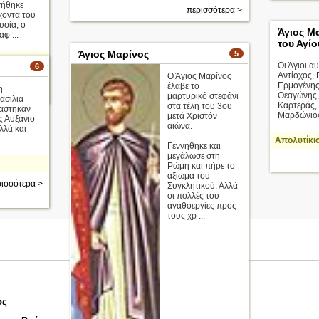
γήθηκε
περισσότερα >
χοντα του
υσία, ο
Άγιος Μ
αφ ...
του Αγί
Άγιος Μαρίνος
5
Οι Άγιοι α
6
Αντίοχος, 
Ο Άγιος Μαρίνος
ισσότερα >
Ερμογένης,
έλαβε το
η
Θεαγώνης,
μαρτυρικό στεφάνι
βασιλιά
Καρτεράς,
στα τέλη του 3ου
ετάστηκαν
Μαρδώνιος
μετά Χριστόν
ς Αυξάνιο
αιώνα.
λλά και
Απολυτίκι
Γεννήθηκε και
μεγάλωσε στη
Ρώμη και πήρε το
αξίωμα του
ισσότερα >
Συγκλητικού. Αλλά
οι πολλές του
αγαθοεργίες προς
τους χρ ...
ος