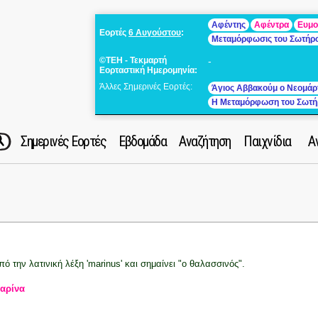
Αφέντης
Αφέντρα
Ευμο
Εορτές
6 Αυγούστου
:
Μεταμόρφωσις του Σωτήρ
©ΤΕΗ - Τεκμαρτή
-
Εορταστική Ημερομηνία:
Άλλες Σημερινές Εορτές:
Άγιος Αββακούμ ο Νεομάρ
Η Μεταμόρφωση του Σωτή
Σημερινές Εορτές
Εβδομάδα
Αναζήτηση
Παιχνίδια
Α
πό την λατινική λέξη 'marinus' και σημαίνει "ο θαλασσινός".
αρίνα