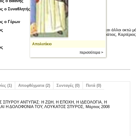
ος ο Βαάνης
ος ο Συναθλητής του Αγίου
ος ο Γέρων
ος
Άγιοι Εύδοξιος, Αγάπιος και άλλοι οκτώ μά
Μαρίνος, Ωκεανός, Ευστράτιος, Καρτέριος,
Στύραξ και Τωβίας
Απολυτίκιο
ος
περισσότερα >
ίες (1)
Αποφθέγματα (2)
Συνταγές (0)
Ποτά (0)
 ΣΠΥΡΟΥ ΑΝΤΥΠΑΣ: Η ΖΩΗ, Η ΕΠΟΧΗ, Η ΙΔΕΟΛΟΓΙΑ, Η
ΑΙ Η ΔΟΛΟΦΟΝΙΑ ΤΟΥ, ΛΟΥΚΑΤΟΣ ΣΠΥΡΟΣ, Μάρτιος 2008