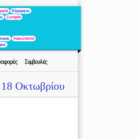
ρφία
Εύμορφος
ος
Σωτηρία
τυρας
Αϊρκώτισσα
ρος
ναφορές
Συμβουλές
18 Οκτωβρίου