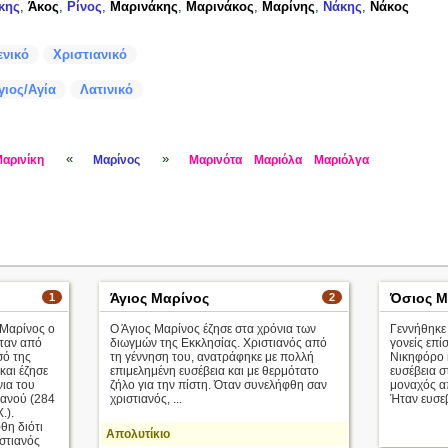
κης
,
Άκος
,
Ρίνος
,
Μαρινάκης
,
Μαρινάκος
,
Μαρίνης
,
Νάκης
,
Νάκος
ενικό
Χριστιανικό
γιος/Αγία
Λατινικό
«
»
αρινίκη
Μαρίνος
Μαρινότα
Μαριόλα
Μαριόλγα
Άγιος Μαρίνος
Όσιος Μ
1
2
 Μαρίνος ο
Ο Άγιος Μαρίνος έζησε στα χρόνια των
Γεννήθηκε
ταν από
διωγμών της Εκκλησίας. Χριστιανός από
γονείς επί
σό της
τη γέννηση του, ανατράφηκε με πολλή
Νικηφόρο 
 και έζησε
επιμελημένη ευσέβεια και με θερμότατο
ευσέβεια σ
νια του
ζήλο για την πίστη. Όταν συνελήφθη σαν
μοναχός α
ιανού (284
χριστιανός, ...
Ήταν ευσεβ
.).
θη διότι
Απολυτίκιο
ιστιανός