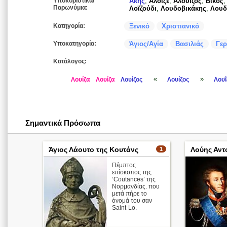
Υποκοριστικά/
Άκης
,
Άλοΐζε
,
Αλουίζος
,
Βίκος
Παρωνύμια:
Λοϊζούδι
,
Λουδοβικάκης
,
Λουδ
Κατηγορία:
Ξενικό
Χριστιανικό
Υποκατηγορία:
Άγιος/Αγία
Βασιλιάς
Γερ
Κατάλογος:
«
»
Λουίζα
Λουίζα
Λουίζος
Λουίζος
Λουΐ
Σημαντικά Πρόσωπα
Άγιος Λάουτο της Κουτάνς
Λούης Αντ
1
Πέμπτος
επίσκοπος της
‘Coutances’ της
Νορμανδίας. που
μετά πήρε το
όνομά του σαν
Saint-Lo.