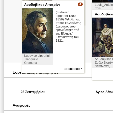
Λουδοβίκος Λιπαρίνι
4
Louis_Antoi
rtois
(Ludovico
Λουδοβίκο
βασιλιάς Λούη
Lipparini 1800 -
περισσότερα >
1856) Φιλέλληνας
22 Σεπτεμβρίου
Ιταλός καλλιτέχνης
ζωγράφος που
εμπνεύστηκε από
την Ελληνική
Επανάσταση του
1821.
Ludovico Lipparini
Λουδοβίκος 
Tranquillo
Ζοζέφ Σιφρέν
Cremona
Ντυπλεσσί,
περισσότερα >
Εορταστικές Ημερομηνίες
22 Σεπτεμβρίου
Άγιος Λάο
Αναφορές