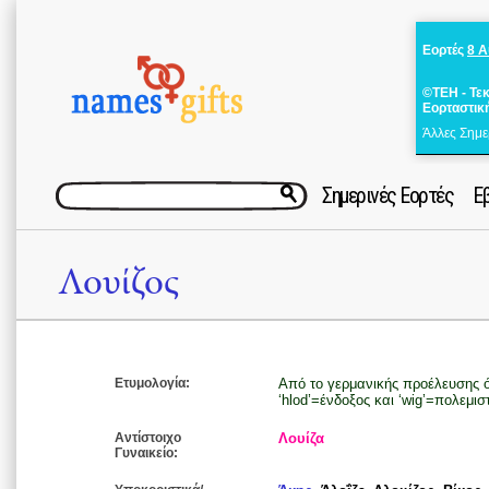
Εορτές
8 
©ΤΕΗ - Τε
Εορταστικ
Άλλες Σημε
Σημερινές Εορτές
Ε
Λουίζος
Ετυμολογία:
Από το γερμανικής προέλευσης 
‘hlod’=ένδοξος και ‘wig’=πολεμισ
Αντίστοιχο
Λουίζα
Γυναικείο: